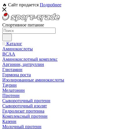
🔥 Сайт продается
Подробнее
Спортивное питание
Каталог
Аминокислоты
ВСАА
Аминокислотный комплекс
Аргинин, цитруллин
Глютамин
Гормона роста
Изолированные аминокислоты
Таурин
Мелатонин
Протеин
Сывороточный протеин
Сывороточный изолят
Гидролизат протеина
Комплексный протеин
Казеин
Молочный протеин