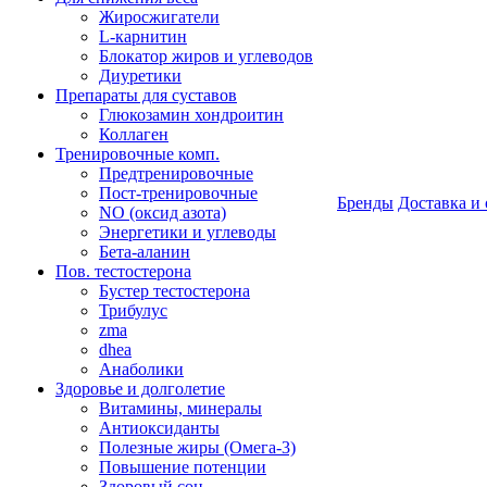
Жиросжигатели
L-карнитин
Блокатор жиров и углеводов
Диуретики
Препараты для суставов
Глюкозамин хондроитин
Коллаген
Тренировочные комп.
Предтренировочные
Пост-тренировочные
Бренды
Доставка и 
NO (оксид азота)
Энергетики и углеводы
Бета-аланин
Пов. тестостерона
Бустер тестостерона
Трибулус
zma
dhea
Анаболики
Здоровье и долголетие
Витамины, минералы
Антиоксиданты
Полезные жиры (Омега-3)
Повышение потенции
Здоровый сон