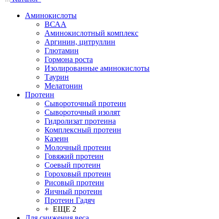
Аминокислоты
ВСАА
Аминокислотный комплекс
Аргинин, цитруллин
Глютамин
Гормона роста
Изолированные аминокислоты
Таурин
Мелатонин
Протеин
Сывороточный протеин
Сывороточный изолят
Гидролизат протеина
Комплексный протеин
Казеин
Молочный протеин
Говяжий протеин
Соевый протеин
Гороховый протеин
Рисовый протеин
Яичный протеин
Протеин Гадяч
+ ЕЩЕ 2
Для снижения веса