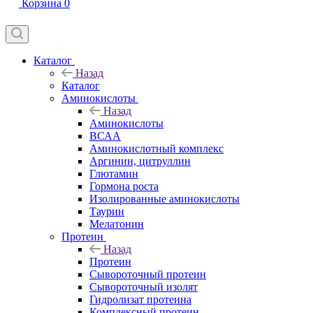
Корзина
0
Каталог
Назад
Каталог
Аминокислоты
Назад
Аминокислоты
ВСАА
Аминокислотный комплекс
Аргинин, цитруллин
Глютамин
Гормона роста
Изолированные аминокислоты
Таурин
Мелатонин
Протеин
Назад
Протеин
Сывороточный протеин
Сывороточный изолят
Гидролизат протеина
Комплексный протеин