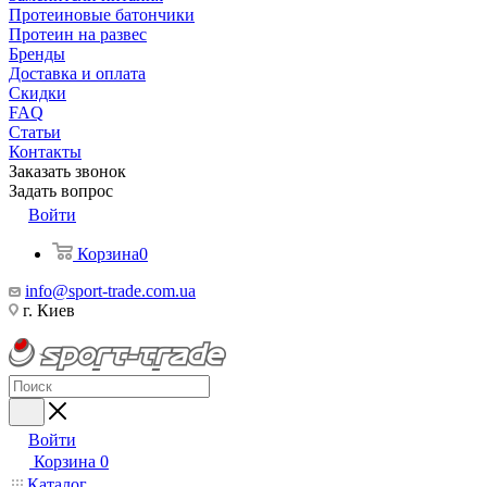
Протеиновые батончики
Протеин на развес
Бренды
Доставка и оплата
Скидки
FAQ
Статьи
Контакты
Заказать звонок
Задать вопрос
Войти
Корзина
0
info@sport-trade.com.ua
г. Киев
Войти
Корзина
0
Каталог