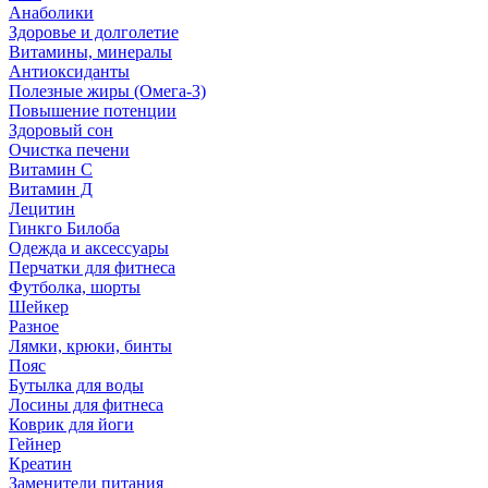
Анаболики
Здоровье и долголетие
Витамины, минералы
Антиоксиданты
Полезные жиры (Омега-3)
Повышение потенции
Здоровый сон
Очистка печени
Витамин С
Витамин Д
Лецитин
Гинкго Билоба
Одежда и аксессуары
Перчатки для фитнеса
Футболка, шорты
Шейкер
Разное
Лямки, крюки, бинты
Пояс
Бутылка для воды
Лосины для фитнеса
Коврик для йоги
Гейнер
Креатин
Заменители питания