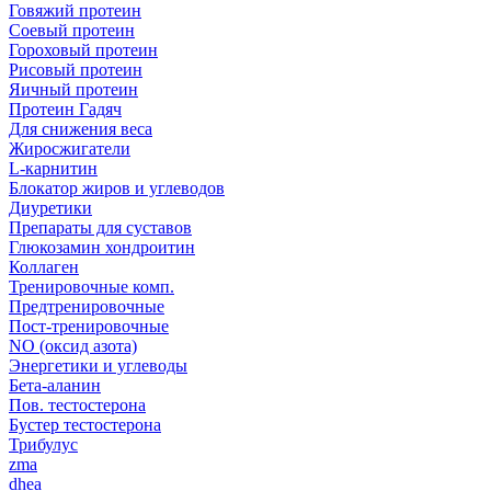
Говяжий протеин
Соевый протеин
Гороховый протеин
Рисовый протеин
Яичный протеин
Протеин Гадяч
Для снижения веса
Жиросжигатели
L-карнитин
Блокатор жиров и углеводов
Диуретики
Препараты для суставов
Глюкозамин хондроитин
Коллаген
Тренировочные комп.
Предтренировочные
Пост-тренировочные
NO (оксид азота)
Энергетики и углеводы
Бета-аланин
Пов. тестостерона
Бустер тестостерона
Трибулус
zma
dhea