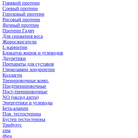
Говяжий протеин
Соевый протеин
Гороховый протеин
Рисовый протеин
Яичный протеин
Протеин Гадяч
Для снижения веса
Жиросжигатели
L-карнитин
Блокатор жиров и углеводов
Диуретики
Препараты для суставов
Глюкозамин хондроитин
Коллаген
Тренировочные комп.
Предтренировочные
Пост-тренировочные
NO (оксид азота)
Энергетики и углеводы
Бета-аланин
Пов. тестостерона
Бустер тестостерона
Трибулус
zma
dhea