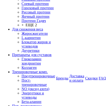
Соевый протеин
Гороховый протеин
Рисовый протеин
Яичный протеин
Протеин Гадяч
+ ЕЩЕ 2
Для снижения веса
Жиросжигатели
L-карнитин
Блокатор жиров и
углеводов
Диуретики
Препараты для суставов
Глюкозамин
хондроитин
Коллаген
Тренировочные комп.
Предтренировочные
Доставка
Бренды
Скидки
FA
Пост-
и оплата
тренировочные
NO (оксид азота)
Энергетики и
углеводы
Бета-аланин
Пов. тестостерона