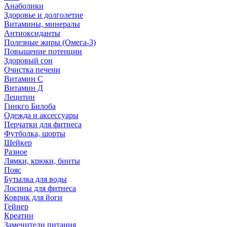
Анаболики
Здоровье и долголетие
Витамины, минералы
Антиоксиданты
Полезные жиры (Омега-3)
Повышение потенции
Здоровый сон
Очистка печени
Витамин С
Витамин Д
Лецитин
Гинкго Билоба
Одежда и аксессуары
Перчатки для фитнеса
Футболка, шорты
Шейкер
Разное
Лямки, крюки, бинты
Пояс
Бутылка для воды
Лосины для фитнеса
Коврик для йоги
Гейнер
Креатин
Заменители питания