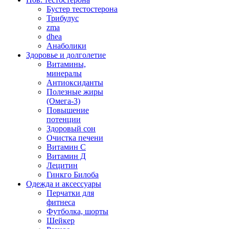
Бустер тестостерона
Трибулус
zma
dhea
Анаболики
Здоровье и долголетие
Витамины,
минералы
Антиоксиданты
Полезные жиры
(Омега-3)
Повышение
потенции
Здоровый сон
Очистка печени
Витамин С
Витамин Д
Лецитин
Гинкго Билоба
Одежда и аксессуары
Перчатки для
фитнеса
Футболка, шорты
Шейкер