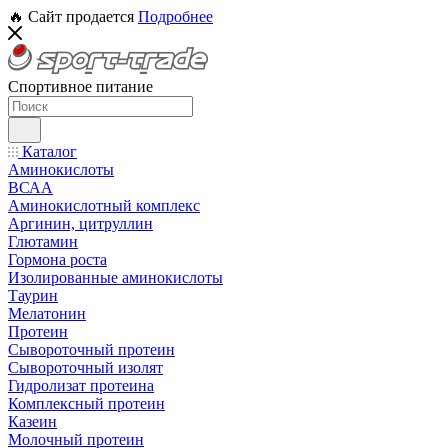
🔥 Сайт продается
Подробнее
Спортивное питание
Каталог
Аминокислоты
ВСАА
Аминокислотный комплекс
Аргинин, цитруллин
Глютамин
Гормона роста
Изолированные аминокислоты
Таурин
Мелатонин
Протеин
Сывороточный протеин
Сывороточный изолят
Гидролизат протеина
Комплексный протеин
Казеин
Молочный протеин