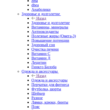
zma
dhea
Анаболики
Здоровье и долголетие
Назад
Здоровье и долголетие
Витамины, минералы
Антиоксиданты
Полезные жиры (Омега-3)
Повышение потенции
Здоровый сон
Очистка печени
Витамин С
Витамин Д
Лецитин
Гинкго Билоба
Одежда и аксессуары
Назад
Одежда и аксессуары
Перчатки для фитнеса
Футболка, шорты
Шейкер
Разное
Лямки, крюки, бинты
Пояс