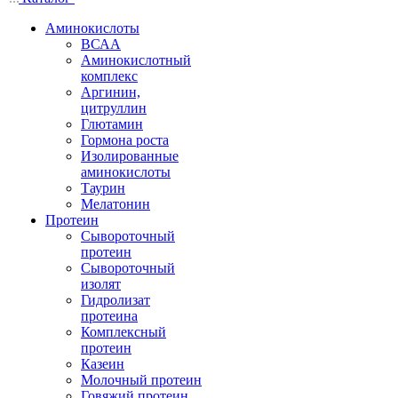
Аминокислоты
ВСАА
Аминокислотный
комплекс
Аргинин,
цитруллин
Глютамин
Гормона роста
Изолированные
аминокислоты
Таурин
Мелатонин
Протеин
Сывороточный
протеин
Сывороточный
изолят
Гидролизат
протеина
Комплексный
протеин
Казеин
Молочный протеин
Говяжий протеин