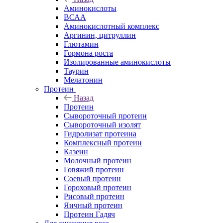
Аминокислоты
ВСАА
Аминокислотный комплекс
Аргинин, цитруллин
Глютамин
Гормона роста
Изолированные аминокислоты
Таурин
Мелатонин
Протеин
Назад
Протеин
Сывороточный протеин
Сывороточный изолят
Гидролизат протеина
Комплексный протеин
Казеин
Молочный протеин
Говяжий протеин
Соевый протеин
Гороховый протеин
Рисовый протеин
Яичный протеин
Протеин Гадяч