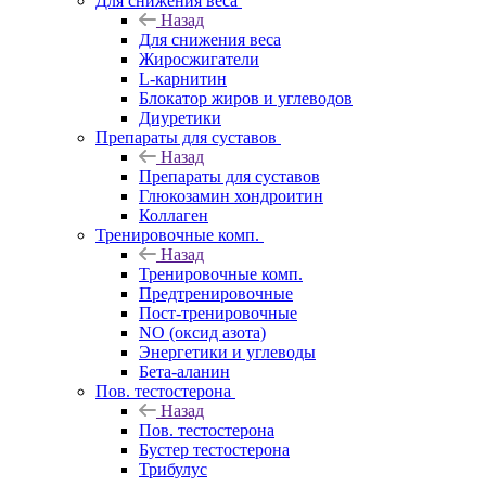
Для снижения веса
Назад
Для снижения веса
Жиросжигатели
L-карнитин
Блокатор жиров и углеводов
Диуретики
Препараты для суставов
Назад
Препараты для суставов
Глюкозамин хондроитин
Коллаген
Тренировочные комп.
Назад
Тренировочные комп.
Предтренировочные
Пост-тренировочные
NO (оксид азота)
Энергетики и углеводы
Бета-аланин
Пов. тестостерона
Назад
Пов. тестостерона
Бустер тестостерона
Трибулус