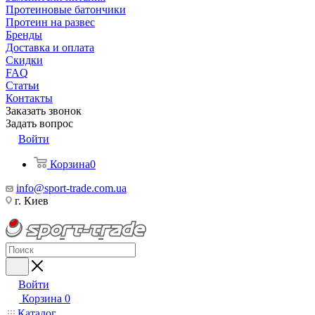
Протеиновые батончики
Протеин на развес
Бренды
Доставка и оплата
Скидки
FAQ
Статьи
Контакты
Заказать звонок
Задать вопрос
Войти
Корзина
0
info@sport-trade.com.ua
г. Киев
Войти
Корзина
0
Каталог