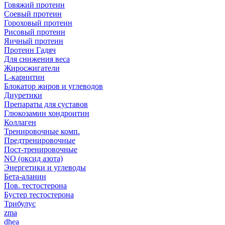
Говяжий протеин
Соевый протеин
Гороховый протеин
Рисовый протеин
Яичный протеин
Протеин Гадяч
Для снижения веса
Жиросжигатели
L-карнитин
Блокатор жиров и углеводов
Диуретики
Препараты для суставов
Глюкозамин хондроитин
Коллаген
Тренировочные комп.
Предтренировочные
Пост-тренировочные
NO (оксид азота)
Энергетики и углеводы
Бета-аланин
Пов. тестостерона
Бустер тестостерона
Трибулус
zma
dhea