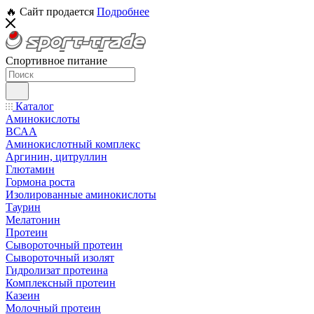
🔥 Сайт продается
Подробнее
Спортивное питание
Каталог
Аминокислоты
ВСАА
Аминокислотный комплекс
Аргинин, цитруллин
Глютамин
Гормона роста
Изолированные аминокислоты
Таурин
Мелатонин
Протеин
Сывороточный протеин
Сывороточный изолят
Гидролизат протеина
Комплексный протеин
Казеин
Молочный протеин