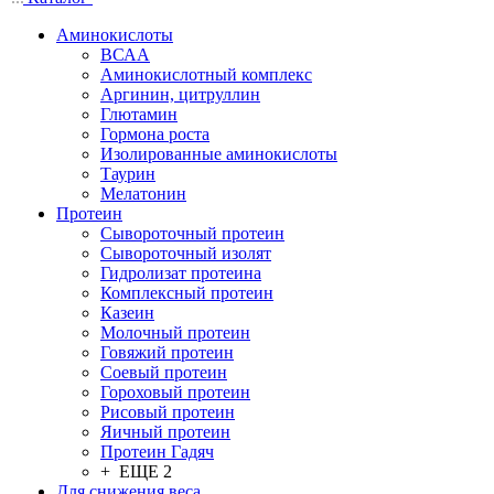
Аминокислоты
ВСАА
Аминокислотный комплекс
Аргинин, цитруллин
Глютамин
Гормона роста
Изолированные аминокислоты
Таурин
Мелатонин
Протеин
Сывороточный протеин
Сывороточный изолят
Гидролизат протеина
Комплексный протеин
Казеин
Молочный протеин
Говяжий протеин
Соевый протеин
Гороховый протеин
Рисовый протеин
Яичный протеин
Протеин Гадяч
+ ЕЩЕ 2
Для снижения веса