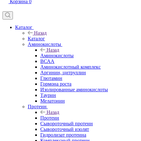
Корзина
0
Каталог
Назад
Каталог
Аминокислоты
Назад
Аминокислоты
ВСАА
Аминокислотный комплекс
Аргинин, цитруллин
Глютамин
Гормона роста
Изолированные аминокислоты
Таурин
Мелатонин
Протеин
Назад
Протеин
Сывороточный протеин
Сывороточный изолят
Гидролизат протеина
Комплексный протеин