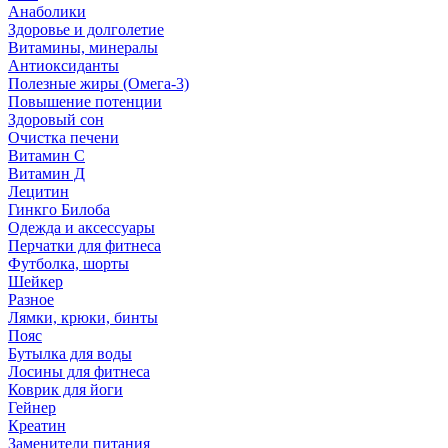
Анаболики
Здоровье и долголетие
Витамины, минералы
Антиоксиданты
Полезные жиры (Омега-3)
Повышение потенции
Здоровый сон
Очистка печени
Витамин С
Витамин Д
Лецитин
Гинкго Билоба
Одежда и аксессуары
Перчатки для фитнеса
Футболка, шорты
Шейкер
Разное
Лямки, крюки, бинты
Пояс
Бутылка для воды
Лосины для фитнеса
Коврик для йоги
Гейнер
Креатин
Заменители питания