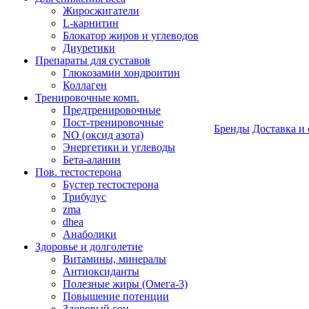
Жиросжигатели
L-карнитин
Блокатор жиров и углеводов
Диуретики
Препараты для суставов
Глюкозамин хондроитин
Коллаген
Тренировочные комп.
Предтренировочные
Пост-тренировочные
Бренды
Доставка и 
NO (оксид азота)
Энергетики и углеводы
Бета-аланин
Пов. тестостерона
Бустер тестостерона
Трибулус
zma
dhea
Анаболики
Здоровье и долголетие
Витамины, минералы
Антиоксиданты
Полезные жиры (Омега-3)
Повышение потенции
Здоровый сон