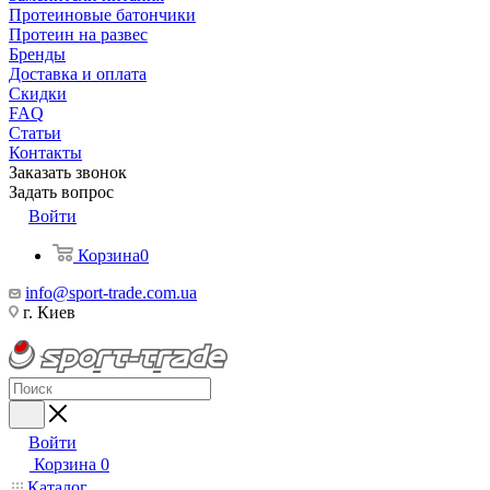
Протеиновые батончики
Протеин на развес
Бренды
Доставка и оплата
Скидки
FAQ
Статьи
Контакты
Заказать звонок
Задать вопрос
Войти
Корзина
0
info@sport-trade.com.ua
г. Киев
Войти
Корзина
0
Каталог