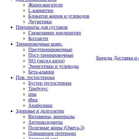
Жиросжигатели
L-карнитин
Блокатор жиров и углеводов
Диуретики
Препараты для суставов
Глюкозамин хондроитин
Коллаген
Тренировочные комп.
Предтренировочные
Пост-тренировочные
Бренды
Доставка и 
NO (оксид азота)
Энергетики и углеводы
Бета-аланин
Пов. тестостерона
Бустер тестостерона
Трибулус
zma
dhea
Анаболики
Здоровье и долголетие
Витамины, минералы
Антиоксиданты
Полезные жиры (Омега-3)
Повышение потенции
Здоровый сон