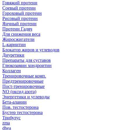
Говяжий протеин
Соевый протеин
Гороховый протеин
Рисовый протеин
Яичный протеин
Протеин Гадяч
Для снижения веса
Жиросжигатели
L-карнитин
Блокатор жиров и углеводов
Диуретики
Препараты для суставов
Глюкозамин хондроитин
Коллаген
Тренировочные комп.
Предтренировочные
Пост-тренировочные
NO (оксид азота)
Энергетики и углеводы
Бета-аланин
Пов. тестостерона
Бустер тестостерона
Трибулус
zma
dhea