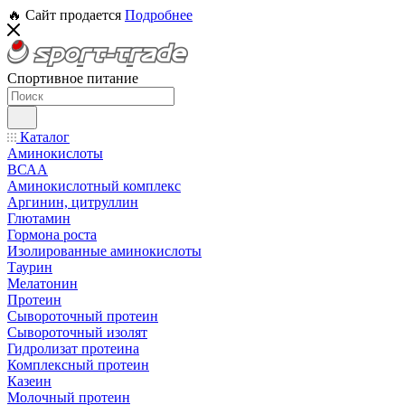
🔥 Сайт продается
Подробнее
Спортивное питание
Каталог
Аминокислоты
ВСАА
Аминокислотный комплекс
Аргинин, цитруллин
Глютамин
Гормона роста
Изолированные аминокислоты
Таурин
Мелатонин
Протеин
Сывороточный протеин
Сывороточный изолят
Гидролизат протеина
Комплексный протеин
Казеин
Молочный протеин