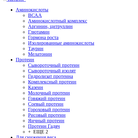
Аминокислоты
ВСАА
Аминокислотный комплекс
Аргинин, цитруллин
Глютамин
Гормона роста
Изолированные аминокислоты
Таурин
Мелатонин
Протеин
Сывороточный протеин
Сывороточный изолят
Гидролизат протеина
Комплексный протеин
Казеин
Молочный протеин
Говяжий протеин
Соевый протеин
Гороховый протеин
Рисовый протеин
Яичный протеин
Протеин Гадяч
+ ЕЩЕ 2
Для снижения веса