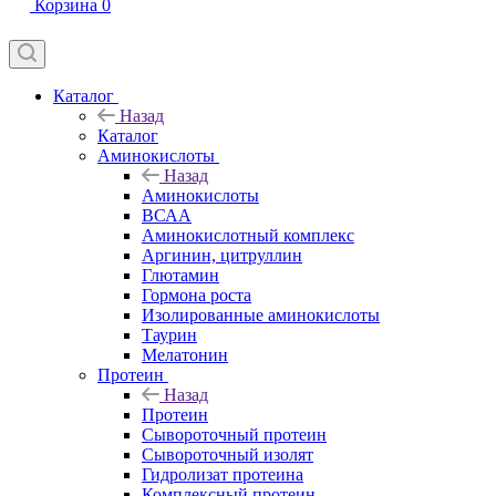
Корзина
0
Каталог
Назад
Каталог
Аминокислоты
Назад
Аминокислоты
ВСАА
Аминокислотный комплекс
Аргинин, цитруллин
Глютамин
Гормона роста
Изолированные аминокислоты
Таурин
Мелатонин
Протеин
Назад
Протеин
Сывороточный протеин
Сывороточный изолят
Гидролизат протеина
Комплексный протеин