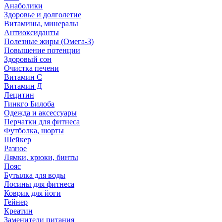
Анаболики
Здоровье и долголетие
Витамины, минералы
Антиоксиданты
Полезные жиры (Омега-3)
Повышение потенции
Здоровый сон
Очистка печени
Витамин С
Витамин Д
Лецитин
Гинкго Билоба
Одежда и аксессуары
Перчатки для фитнеса
Футболка, шорты
Шейкер
Разное
Лямки, крюки, бинты
Пояс
Бутылка для воды
Лосины для фитнеса
Коврик для йоги
Гейнер
Креатин
Заменители питания