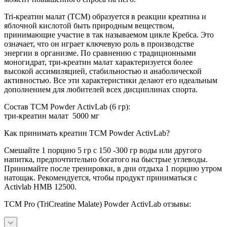
Tri-креатин малат (ТСМ) образуется в реакции креатина и
яблочной кислотой быть природным веществом,
принимающие участие в так называемом цикле Кребса. Это
означает, что он играет ключевую роль в производстве
энергии в организме. По сравнению с традиционными
моногидрат, три-креатин малат характеризуется более
высокой ассимиляцией, стабильностью и анаболической
активностью. Все эти характеристики делают его идеальным
дополнением для любителей всех дисциплинах спорта.
Состав TCM Powder ActivLab (6 гр):
три-креатин малат 5000 мг
Как принимать креатин TCM Powder ActivLab?
Смешайте 1 порцию 5 гр с 150 -300 гр воды или другого
напитка, предпочтительно богатого на быстрые углеводы.
Принимайте после тренировки, в дни отдыха 1 порцию утром
натощак. Рекомендуется, чтобы продукт приниматься с
Activlab HMB 12500.
TCM Pro (TriCreatine Malate) Powder ActivLab отзывы: