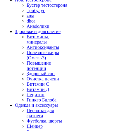
Бустер тестостерона
Трибулус
zma
dhea
Анаболики
Здоровье и долголетие
Витамины,
минералы
Антиоксиданты
Полезные жиры
(Омега-3)
Повышение
потенции
Здоровый сон
Очистка печени
Витамин С
Витамин Д
Лецитин
Гинкго Билоба
Одежда и аксессуары
Перчатки для
фитнеса
Футболка, шорты
Шейкер