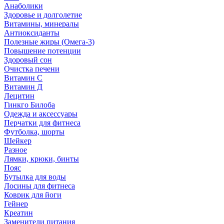
Анаболики
Здоровье и долголетие
Витамины, минералы
Антиоксиданты
Полезные жиры (Омега-3)
Повышение потенции
Здоровый сон
Очистка печени
Витамин С
Витамин Д
Лецитин
Гинкго Билоба
Одежда и аксессуары
Перчатки для фитнеса
Футболка, шорты
Шейкер
Разное
Лямки, крюки, бинты
Пояс
Бутылка для воды
Лосины для фитнеса
Коврик для йоги
Гейнер
Креатин
Заменители питания