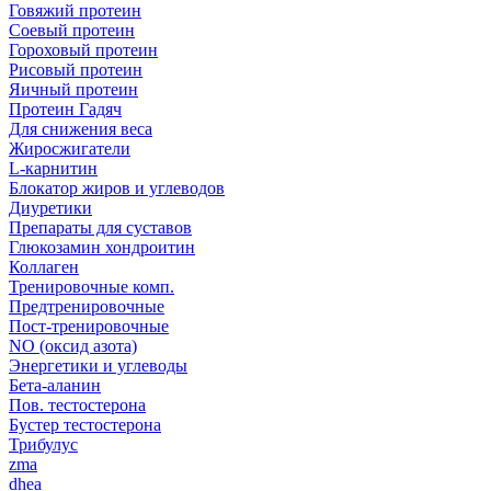
Говяжий протеин
Соевый протеин
Гороховый протеин
Рисовый протеин
Яичный протеин
Протеин Гадяч
Для снижения веса
Жиросжигатели
L-карнитин
Блокатор жиров и углеводов
Диуретики
Препараты для суставов
Глюкозамин хондроитин
Коллаген
Тренировочные комп.
Предтренировочные
Пост-тренировочные
NO (оксид азота)
Энергетики и углеводы
Бета-аланин
Пов. тестостерона
Бустер тестостерона
Трибулус
zma
dhea