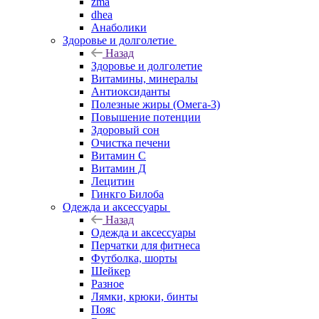
zma
dhea
Анаболики
Здоровье и долголетие
Назад
Здоровье и долголетие
Витамины, минералы
Антиоксиданты
Полезные жиры (Омега-3)
Повышение потенции
Здоровый сон
Очистка печени
Витамин С
Витамин Д
Лецитин
Гинкго Билоба
Одежда и аксессуары
Назад
Одежда и аксессуары
Перчатки для фитнеса
Футболка, шорты
Шейкер
Разное
Лямки, крюки, бинты
Пояс