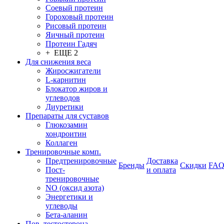
Соевый протеин
Гороховый протеин
Рисовый протеин
Яичный протеин
Протеин Гадяч
+ ЕЩЕ 2
Для снижения веса
Жиросжигатели
L-карнитин
Блокатор жиров и
углеводов
Диуретики
Препараты для суставов
Глюкозамин
хондроитин
Коллаген
Тренировочные комп.
Предтренировочные
Доставка
Бренды
Скидки
FA
Пост-
и оплата
тренировочные
NO (оксид азота)
Энергетики и
углеводы
Бета-аланин
Пов. тестостерона