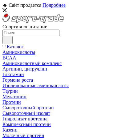
🔥 Сайт продается
Подробнее
Спортивное питание
Каталог
Аминокислоты
ВСАА
Аминокислотный комплекс
Аргинин, цитруллин
Глютамин
Гормона роста
Изолированные аминокислоты
Таурин
Мелатонин
Протеин
Сывороточный протеин
Сывороточный изолят
Гидролизат протеина
Комплексный протеин
Казеин
Молочный протеин