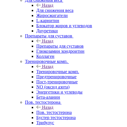
Для снижения веса
Назад
Для снижения веса
Жиросжигатели
L-карнитин
Блокатор жиров и углеводов
Диуретики
Препараты для суставов
Назад
Препараты для суставов
Глюкозамин хондроитин
Коллаген
Тренировочные комп.
Назад
Тренировочные комп.
Предтренировочные
Пост-тренировочные
NO (оксид азота)
Энергетики и углеводы
Бета-аланин
Пов. тестостерона
Назад
Пов. тестостерона
Бустер тестостерона
Трибулус