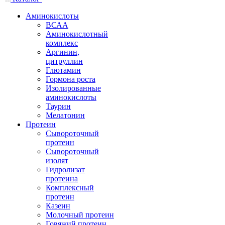
Аминокислоты
ВСАА
Аминокислотный
комплекс
Аргинин,
цитруллин
Глютамин
Гормона роста
Изолированные
аминокислоты
Таурин
Мелатонин
Протеин
Сывороточный
протеин
Сывороточный
изолят
Гидролизат
протеина
Комплексный
протеин
Казеин
Молочный протеин
Говяжий протеин