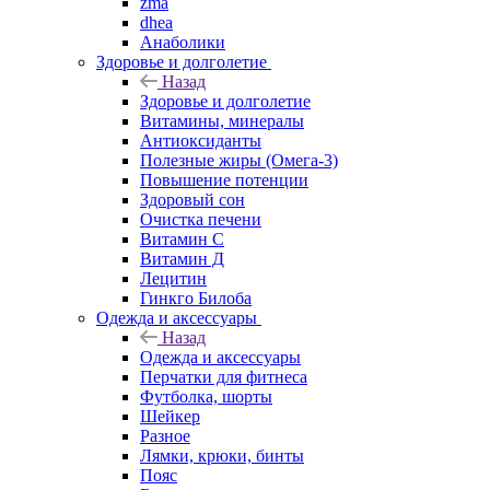
zma
dhea
Анаболики
Здоровье и долголетие
Назад
Здоровье и долголетие
Витамины, минералы
Антиоксиданты
Полезные жиры (Омега-3)
Повышение потенции
Здоровый сон
Очистка печени
Витамин С
Витамин Д
Лецитин
Гинкго Билоба
Одежда и аксессуары
Назад
Одежда и аксессуары
Перчатки для фитнеса
Футболка, шорты
Шейкер
Разное
Лямки, крюки, бинты
Пояс