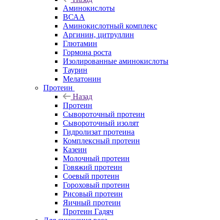
Аминокислоты
ВСАА
Аминокислотный комплекс
Аргинин, цитруллин
Глютамин
Гормона роста
Изолированные аминокислоты
Таурин
Мелатонин
Протеин
Назад
Протеин
Сывороточный протеин
Сывороточный изолят
Гидролизат протеина
Комплексный протеин
Казеин
Молочный протеин
Говяжий протеин
Соевый протеин
Гороховый протеин
Рисовый протеин
Яичный протеин
Протеин Гадяч