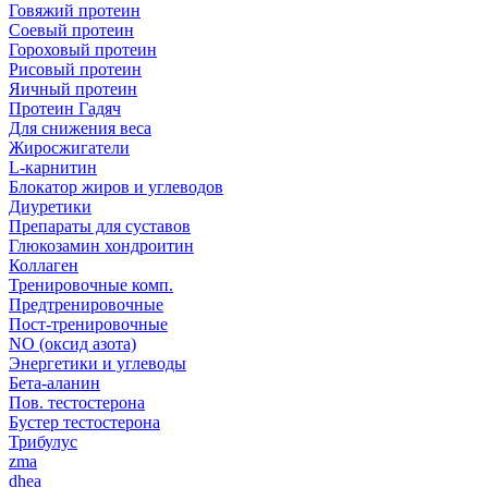
Говяжий протеин
Соевый протеин
Гороховый протеин
Рисовый протеин
Яичный протеин
Протеин Гадяч
Для снижения веса
Жиросжигатели
L-карнитин
Блокатор жиров и углеводов
Диуретики
Препараты для суставов
Глюкозамин хондроитин
Коллаген
Тренировочные комп.
Предтренировочные
Пост-тренировочные
NO (оксид азота)
Энергетики и углеводы
Бета-аланин
Пов. тестостерона
Бустер тестостерона
Трибулус
zma
dhea