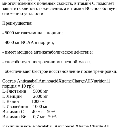
многочисленных полезных свойств, витамин С помогает
защитить клетки от окисления, а витамин B6 способствует
снижению усталости.
Преимущества:
- 5000 мг глютамина в порции;
- 4000 мг BCAA в порции;
- имеет мощное антикатаболическое действие;
- способствует построению мышечной массы;
- обеспечивает быстрое восстановление после тренировки.
Состав
Anticataball
Aminoacid
Xtreme
Charge
All
Nutrition
(1
порция = 10
гр
):
L
-Глютамин 5000 мг
L
-Лейцин 2000 мг
L-Валин 1000 мг
L-Изолейцин 1000 мг
Витамин С 40 мг 50%
Витамин В6 0,7 мг 50%
Как
принимать
Anticataball Aminoacid Xtreme Charge All