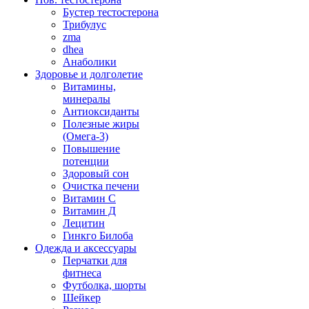
Бустер тестостерона
Трибулус
zma
dhea
Анаболики
Здоровье и долголетие
Витамины,
минералы
Антиоксиданты
Полезные жиры
(Омега-3)
Повышение
потенции
Здоровый сон
Очистка печени
Витамин С
Витамин Д
Лецитин
Гинкго Билоба
Одежда и аксессуары
Перчатки для
фитнеса
Футболка, шорты
Шейкер