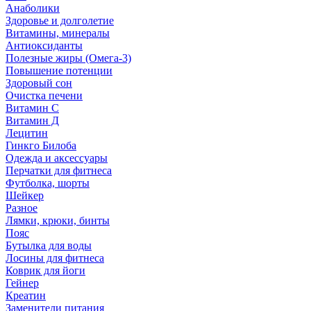
Анаболики
Здоровье и долголетие
Витамины, минералы
Антиоксиданты
Полезные жиры (Омега-3)
Повышение потенции
Здоровый сон
Очистка печени
Витамин С
Витамин Д
Лецитин
Гинкго Билоба
Одежда и аксессуары
Перчатки для фитнеса
Футболка, шорты
Шейкер
Разное
Лямки, крюки, бинты
Пояс
Бутылка для воды
Лосины для фитнеса
Коврик для йоги
Гейнер
Креатин
Заменители питания