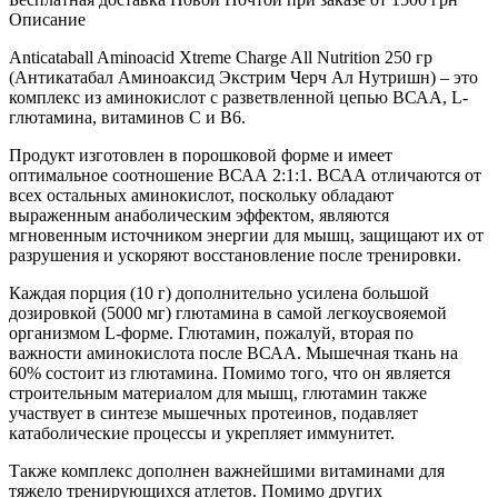
Описание
Anticataball Aminoacid Xtreme Charge All Nutrition 250 гр
(Антикатабал Аминоаксид Экстрим
Черч
Ал Нутришн)
–
это
комплекс из аминокислот с разветвленной цепью ВСАА, L-
глютамина, витаминов С и В6.
Продукт изготовлен в порошковой форме и имеет
оптимальное соотношение ВСАА 2:1:1. ВСАА отличаются от
всех остальных аминокислот, поскольку обладают
выраженным анаболическим эффектом, являются
мгновенным источником энергии для мышц, защищают их от
разрушения и ускоряют восстановление после тренировки.
Каждая порция (10 г) дополнительно усилена большой
дозировкой (5000 мг) глютамина в самой легкоусвояемой
организмом L-форме. Глютамин, пожалуй, вторая по
важности аминокислота после ВСАА. Мышечная ткань на
60% состоит из глютамина. Помимо того, что он является
строительным материалом для мышц, глютамин также
участвует в синтезе мышечных протеинов, подавляет
катаболические процессы и укрепляет иммунитет.
Также комплекс дополнен важнейшими витаминами для
тяжело тренирующихся атлетов. Помимо других