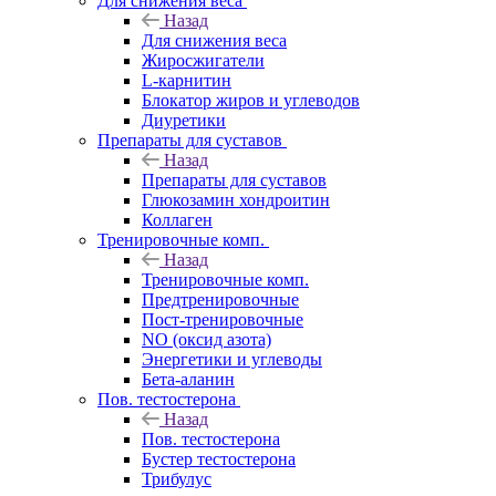
Для снижения веса
Назад
Для снижения веса
Жиросжигатели
L-карнитин
Блокатор жиров и углеводов
Диуретики
Препараты для суставов
Назад
Препараты для суставов
Глюкозамин хондроитин
Коллаген
Тренировочные комп.
Назад
Тренировочные комп.
Предтренировочные
Пост-тренировочные
NO (оксид азота)
Энергетики и углеводы
Бета-аланин
Пов. тестостерона
Назад
Пов. тестостерона
Бустер тестостерона
Трибулус