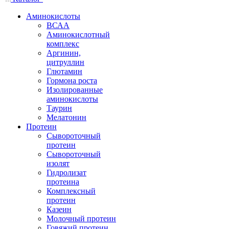
Аминокислоты
ВСАА
Аминокислотный
комплекс
Аргинин,
цитруллин
Глютамин
Гормона роста
Изолированные
аминокислоты
Таурин
Мелатонин
Протеин
Сывороточный
протеин
Сывороточный
изолят
Гидролизат
протеина
Комплексный
протеин
Казеин
Молочный протеин
Говяжий протеин