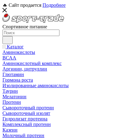
🔥 Сайт продается
Подробнее
Спортивное питание
Каталог
Аминокислоты
ВСАА
Аминокислотный комплекс
Аргинин, цитруллин
Глютамин
Гормона роста
Изолированные аминокислоты
Таурин
Мелатонин
Протеин
Сывороточный протеин
Сывороточный изолят
Гидролизат протеина
Комплексный протеин
Казеин
Молочный протеин