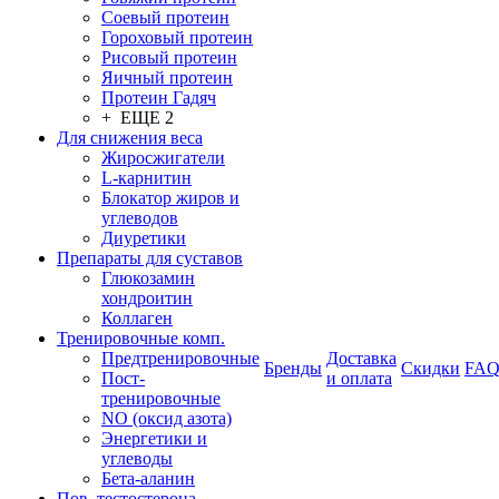
Соевый протеин
Гороховый протеин
Рисовый протеин
Яичный протеин
Протеин Гадяч
+ ЕЩЕ 2
Для снижения веса
Жиросжигатели
L-карнитин
Блокатор жиров и
углеводов
Диуретики
Препараты для суставов
Глюкозамин
хондроитин
Коллаген
Тренировочные комп.
Предтренировочные
Доставка
Бренды
Скидки
FA
Пост-
и оплата
тренировочные
NO (оксид азота)
Энергетики и
углеводы
Бета-аланин
Пов. тестостерона