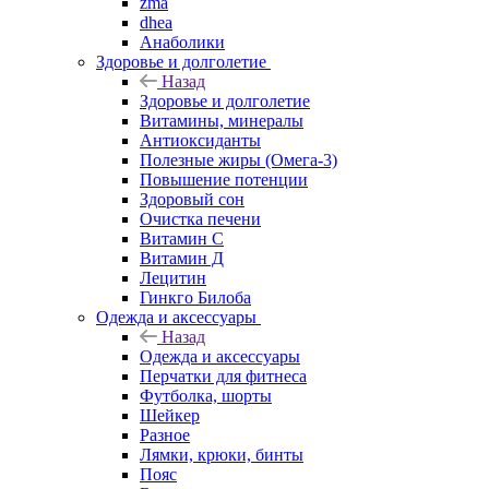
zma
dhea
Анаболики
Здоровье и долголетие
Назад
Здоровье и долголетие
Витамины, минералы
Антиоксиданты
Полезные жиры (Омега-3)
Повышение потенции
Здоровый сон
Очистка печени
Витамин С
Витамин Д
Лецитин
Гинкго Билоба
Одежда и аксессуары
Назад
Одежда и аксессуары
Перчатки для фитнеса
Футболка, шорты
Шейкер
Разное
Лямки, крюки, бинты
Пояс