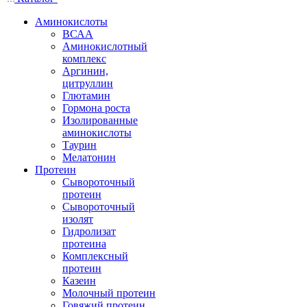
Аминокислоты
ВСАА
Аминокислотный
комплекс
Аргинин,
цитруллин
Глютамин
Гормона роста
Изолированные
аминокислоты
Таурин
Мелатонин
Протеин
Сывороточный
протеин
Сывороточный
изолят
Гидролизат
протеина
Комплексный
протеин
Казеин
Молочный протеин
Говяжий протеин