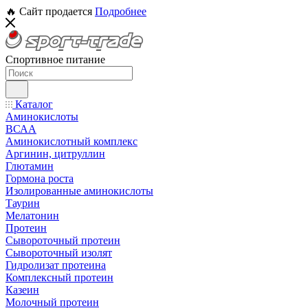
🔥 Сайт продается
Подробнее
Спортивное питание
Каталог
Аминокислоты
ВСАА
Аминокислотный комплекс
Аргинин, цитруллин
Глютамин
Гормона роста
Изолированные аминокислоты
Таурин
Мелатонин
Протеин
Сывороточный протеин
Сывороточный изолят
Гидролизат протеина
Комплексный протеин
Казеин
Молочный протеин