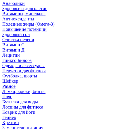
Анаболики
Здоровье и долголетие
Витамины, минералы
Антиоксиданты
Полезные жиры (Омега-3)
Повышение потенции
Здоровый сон
Очистка печени
Витамин С
Витамин Д
Лецитин
Гинкго Билоба
Одежда и аксессуары
Перчатки для фитнеса
Футболка, шорты
Шейкер
Разное
Лямки, крюки, бинты
Пояс
Бутылка для воды
Лосины для фитнеса
Коврик для йоги
Гейнер
Креатин
Заменители питания