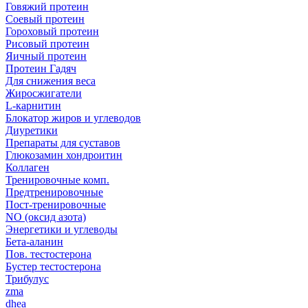
Говяжий протеин
Соевый протеин
Гороховый протеин
Рисовый протеин
Яичный протеин
Протеин Гадяч
Для снижения веса
Жиросжигатели
L-карнитин
Блокатор жиров и углеводов
Диуретики
Препараты для суставов
Глюкозамин хондроитин
Коллаген
Тренировочные комп.
Предтренировочные
Пост-тренировочные
NO (оксид азота)
Энергетики и углеводы
Бета-аланин
Пов. тестостерона
Бустер тестостерона
Трибулус
zma
dhea