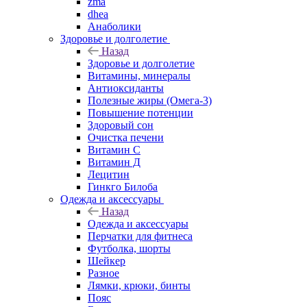
zma
dhea
Анаболики
Здоровье и долголетие
Назад
Здоровье и долголетие
Витамины, минералы
Антиоксиданты
Полезные жиры (Омега-3)
Повышение потенции
Здоровый сон
Очистка печени
Витамин С
Витамин Д
Лецитин
Гинкго Билоба
Одежда и аксессуары
Назад
Одежда и аксессуары
Перчатки для фитнеса
Футболка, шорты
Шейкер
Разное
Лямки, крюки, бинты
Пояс