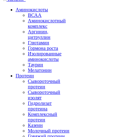
Аминокислоты
ВСАА
Аминокислотный
комплекс
Аргинин,
цитруллин
Глютамин
Гормона роста
Изолированные
аминокислоты
Таурин
Мелатонин
Протеин
Сывороточный
протеин
Сывороточный
изолят
Гидролизат
протеина
Комплексный
протеин
Казеин
Молочный протеин
Говяжий протеин