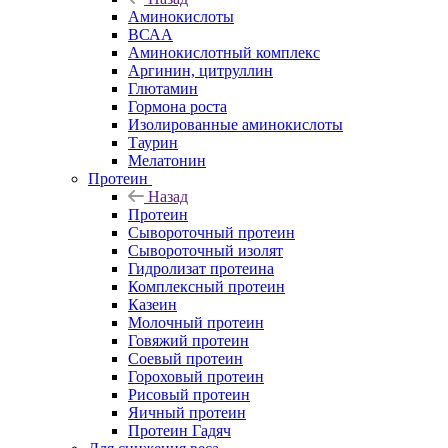
Аминокислоты
ВСАА
Аминокислотный комплекс
Аргинин, цитруллин
Глютамин
Гормона роста
Изолированные аминокислоты
Таурин
Мелатонин
Протеин
Назад
Протеин
Сывороточный протеин
Сывороточный изолят
Гидролизат протеина
Комплексный протеин
Казеин
Молочный протеин
Говяжий протеин
Соевый протеин
Гороховый протеин
Рисовый протеин
Яичный протеин
Протеин Гадяч