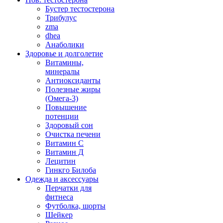
Бустер тестостерона
Трибулус
zma
dhea
Анаболики
Здоровье и долголетие
Витамины,
минералы
Антиоксиданты
Полезные жиры
(Омега-3)
Повышение
потенции
Здоровый сон
Очистка печени
Витамин С
Витамин Д
Лецитин
Гинкго Билоба
Одежда и аксессуары
Перчатки для
фитнеса
Футболка, шорты
Шейкер