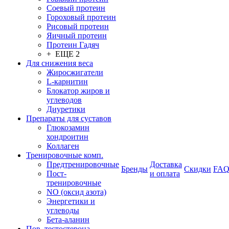
Соевый протеин
Гороховый протеин
Рисовый протеин
Яичный протеин
Протеин Гадяч
+ ЕЩЕ 2
Для снижения веса
Жиросжигатели
L-карнитин
Блокатор жиров и
углеводов
Диуретики
Препараты для суставов
Глюкозамин
хондроитин
Коллаген
Тренировочные комп.
Предтренировочные
Доставка
Бренды
Скидки
FA
Пост-
и оплата
тренировочные
NO (оксид азота)
Энергетики и
углеводы
Бета-аланин
Пов. тестостерона