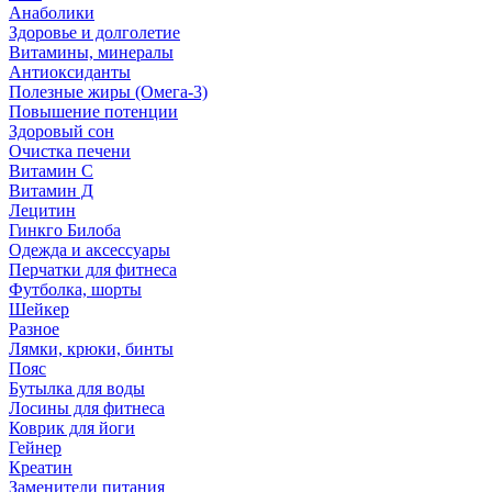
Анаболики
Здоровье и долголетие
Витамины, минералы
Антиоксиданты
Полезные жиры (Омега-3)
Повышение потенции
Здоровый сон
Очистка печени
Витамин С
Витамин Д
Лецитин
Гинкго Билоба
Одежда и аксессуары
Перчатки для фитнеса
Футболка, шорты
Шейкер
Разное
Лямки, крюки, бинты
Пояс
Бутылка для воды
Лосины для фитнеса
Коврик для йоги
Гейнер
Креатин
Заменители питания