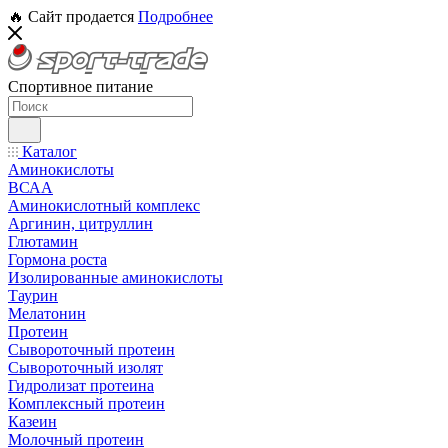
🔥 Сайт продается
Подробнее
Спортивное питание
Каталог
Аминокислоты
ВСАА
Аминокислотный комплекс
Аргинин, цитруллин
Глютамин
Гормона роста
Изолированные аминокислоты
Таурин
Мелатонин
Протеин
Сывороточный протеин
Сывороточный изолят
Гидролизат протеина
Комплексный протеин
Казеин
Молочный протеин