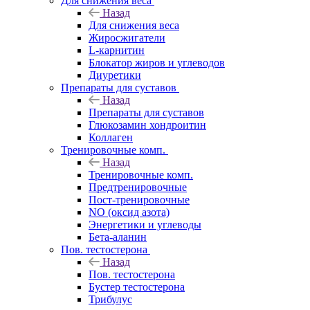
Для снижения веса
Назад
Для снижения веса
Жиросжигатели
L-карнитин
Блокатор жиров и углеводов
Диуретики
Препараты для суставов
Назад
Препараты для суставов
Глюкозамин хондроитин
Коллаген
Тренировочные комп.
Назад
Тренировочные комп.
Предтренировочные
Пост-тренировочные
NO (оксид азота)
Энергетики и углеводы
Бета-аланин
Пов. тестостерона
Назад
Пов. тестостерона
Бустер тестостерона
Трибулус