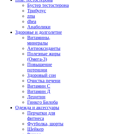
Бустер тестостерона
Трибулус
zma
dhea
Анаболики
Здоровье и долголетие
Витамины,
минералы
Антиоксиданты
Полезные жиры
(Омега-3)
Повышение
потенции
Здоровый сон
Очистка печени
Витамин С
Витамин Д
Лецитин
Гинкго Билоба
Одежда и аксессуары
Перчатки для
фитнеса
Футболка, шорты
Шейкер