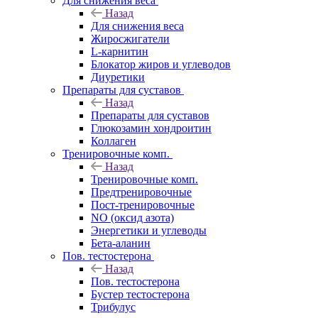
Для снижения веса
Назад
Для снижения веса
Жиросжигатели
L-карнитин
Блокатор жиров и углеводов
Диуретики
Препараты для суставов
Назад
Препараты для суставов
Глюкозамин хондроитин
Коллаген
Тренировочные комп.
Назад
Тренировочные комп.
Предтренировочные
Пост-тренировочные
NO (оксид азота)
Энергетики и углеводы
Бета-аланин
Пов. тестостерона
Назад
Пов. тестостерона
Бустер тестостерона
Трибулус