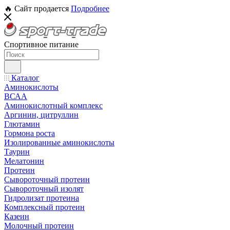
🔥 Сайт продается
Подробнее
Спортивное питание
Каталог
Аминокислоты
ВСАА
Аминокислотный комплекс
Аргинин, цитруллин
Глютамин
Гормона роста
Изолированные аминокислоты
Таурин
Мелатонин
Протеин
Сывороточный протеин
Сывороточный изолят
Гидролизат протеина
Комплексный протеин
Казеин
Молочный протеин