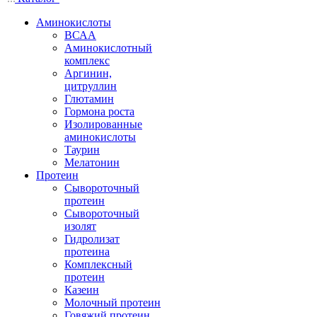
Аминокислоты
ВСАА
Аминокислотный
комплекс
Аргинин,
цитруллин
Глютамин
Гормона роста
Изолированные
аминокислоты
Таурин
Мелатонин
Протеин
Сывороточный
протеин
Сывороточный
изолят
Гидролизат
протеина
Комплексный
протеин
Казеин
Молочный протеин
Говяжий протеин