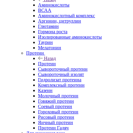
Аминокислоты
ВСАА
Аминокислотный комплекс
Аргинин, цитруллин
Глютамин
Гормона роста
Изолированные аминокислоты
Таурин
Мелатонин
Протеин
Назад
Протеин
Сывороточный протеин
Сывороточный изолят
Гидролизат протеина
Комплексный протеин
Казеин
Молочный протеин
Говяжий протеин
Соевый протеин
Гороховый протеин
Рисовый протеин
Яичный протеин
Протеин Гадяч