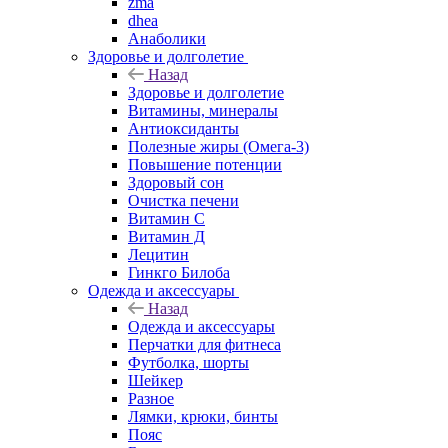
zma
dhea
Анаболики
Здоровье и долголетие
Назад
Здоровье и долголетие
Витамины, минералы
Антиоксиданты
Полезные жиры (Омега-3)
Повышение потенции
Здоровый сон
Очистка печени
Витамин С
Витамин Д
Лецитин
Гинкго Билоба
Одежда и аксессуары
Назад
Одежда и аксессуары
Перчатки для фитнеса
Футболка, шорты
Шейкер
Разное
Лямки, крюки, бинты
Пояс