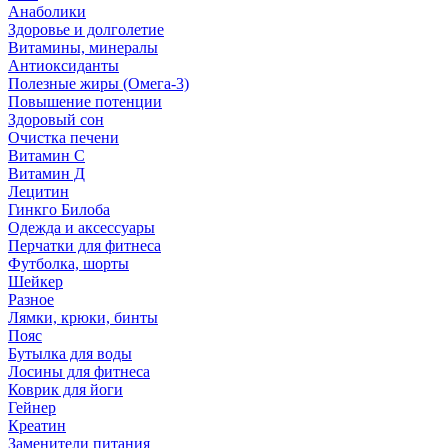
Анаболики
Здоровье и долголетие
Витамины, минералы
Антиоксиданты
Полезные жиры (Омега-3)
Повышение потенции
Здоровый сон
Очистка печени
Витамин С
Витамин Д
Лецитин
Гинкго Билоба
Одежда и аксессуары
Перчатки для фитнеса
Футболка, шорты
Шейкер
Разное
Лямки, крюки, бинты
Пояс
Бутылка для воды
Лосины для фитнеса
Коврик для йоги
Гейнер
Креатин
Заменители питания