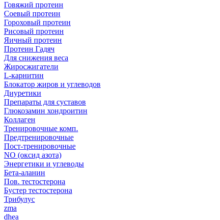
Говяжий протеин
Соевый протеин
Гороховый протеин
Рисовый протеин
Яичный протеин
Протеин Гадяч
Для снижения веса
Жиросжигатели
L-карнитин
Блокатор жиров и углеводов
Диуретики
Препараты для суставов
Глюкозамин хондроитин
Коллаген
Тренировочные комп.
Предтренировочные
Пост-тренировочные
NO (оксид азота)
Энергетики и углеводы
Бета-аланин
Пов. тестостерона
Бустер тестостерона
Трибулус
zma
dhea