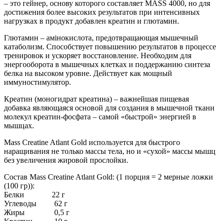
– это гейнер, основу которого составляет MASS 4000, но для
достижения более высоких результатов при интенсивных
нагрузках в продукт добавлен креатин и глютамин.
Глютамин – амінокислота, предотвращающая мышечный
катаболизм. Способствует повышению результатов в процессе
тренировок и ускоряет восстановление. Необходим для
энергооборота в мышечных клетках и поддержанию синтеза
белка на высоком уровне. Действует как мощный
иммуностимулятор.
Креатин (моногидрат креатина) – важнейшая пищевая
добавка являющаяся основой для создания в мышечной ткани
молекул креатин-фосфата – самой «быстрой» энергией в
мышцах.
Mass Creatine Atlant Gold используется для быстрого
наращивания не только массы тела, но и «сухой» массы мышц
без увеличения жировой прослойки.
Состав Mass Creatine Atlant Gold: (1 порция = 2 мерные ложки
(100 гр)):
Белки 22 г
Углеводы 62 г
Жиры 0,5 г