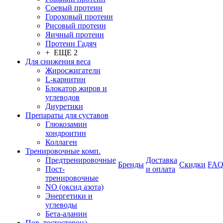
Соевый протеин
Гороховый протеин
Рисовый протеин
Яичный протеин
Протеин Гадяч
+ ЕЩЕ 2
Для снижения веса
Жиросжигатели
L-карнитин
Блокатор жиров и
углеводов
Диуретики
Препараты для суставов
Глюкозамин
хондроитин
Коллаген
Тренировочные комп.
Предтренировочные
Доставка
Бренды
Скидки
FA
Пост-
и оплата
тренировочные
NO (оксид азота)
Энергетики и
углеводы
Бета-аланин
Пов. тестостерона