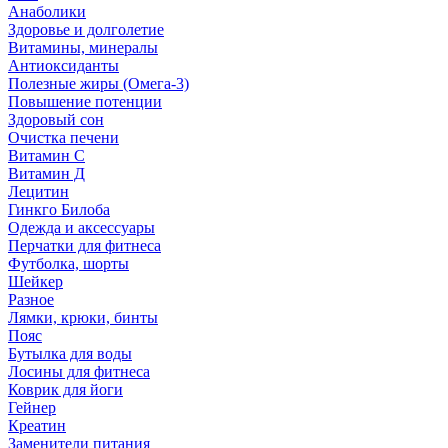
Анаболики
Здоровье и долголетие
Витамины, минералы
Антиоксиданты
Полезные жиры (Омега-3)
Повышение потенции
Здоровый сон
Очистка печени
Витамин С
Витамин Д
Лецитин
Гинкго Билоба
Одежда и аксессуары
Перчатки для фитнеса
Футболка, шорты
Шейкер
Разное
Лямки, крюки, бинты
Пояс
Бутылка для воды
Лосины для фитнеса
Коврик для йоги
Гейнер
Креатин
Заменители питания