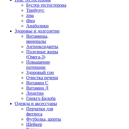
Бустер тестостерона
Трибулус
zma
dhea
Анаболики
Здоровье и долголетие
Витамины,
минералы
Антиоксиданты
Полезные жиры
(Омега-3)
Повышение
потенции
Здоровый сон
Очистка печени
Витамин С
Витамин Д
Лецитин
Гинкго Билоба
Одежда и аксессуары
Перчатки для
фитнеса
Футболка, шорты
Шейкер