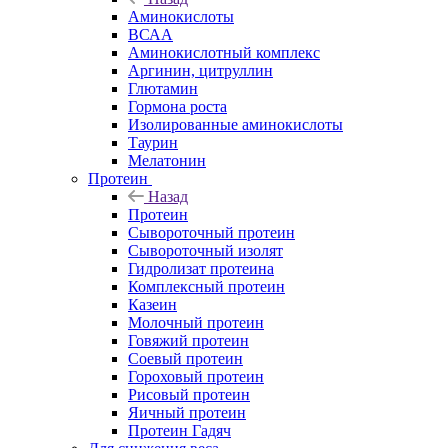
Аминокислоты
ВСАА
Аминокислотный комплекс
Аргинин, цитруллин
Глютамин
Гормона роста
Изолированные аминокислоты
Таурин
Мелатонин
Протеин
Назад
Протеин
Сывороточный протеин
Сывороточный изолят
Гидролизат протеина
Комплексный протеин
Казеин
Молочный протеин
Говяжий протеин
Соевый протеин
Гороховый протеин
Рисовый протеин
Яичный протеин
Протеин Гадяч