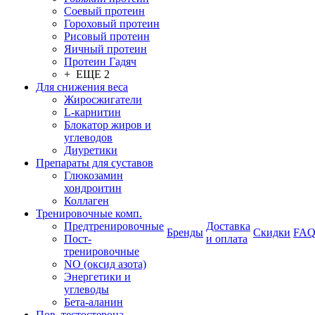
Соевый протеин
Гороховый протеин
Рисовый протеин
Яичный протеин
Протеин Гадяч
+ ЕЩЕ 2
Для снижения веса
Жиросжигатели
L-карнитин
Блокатор жиров и
углеводов
Диуретики
Препараты для суставов
Глюкозамин
хондроитин
Коллаген
Тренировочные комп.
Предтренировочные
Доставка
Бренды
Скидки
FA
Пост-
и оплата
тренировочные
NO (оксид азота)
Энергетики и
углеводы
Бета-аланин
Пов. тестостерона