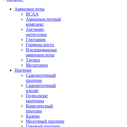
Аминокислоты
ВСАА
Аминокислотный
комплекс
Аргинин,
цитруллин
Глютамин
Гормона роста
Изолированные
аминокислоты
Таурин
Мелатонин
Протеин
Сывороточный
протеин
Сывороточный
изолят
Гидролизат
протеина
Комплексный
протеин
Казеин
Молочный протеин
Говяжий протеин