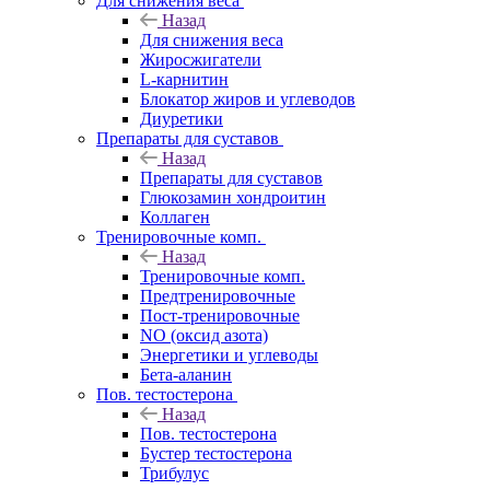
Для снижения веса
Назад
Для снижения веса
Жиросжигатели
L-карнитин
Блокатор жиров и углеводов
Диуретики
Препараты для суставов
Назад
Препараты для суставов
Глюкозамин хондроитин
Коллаген
Тренировочные комп.
Назад
Тренировочные комп.
Предтренировочные
Пост-тренировочные
NO (оксид азота)
Энергетики и углеводы
Бета-аланин
Пов. тестостерона
Назад
Пов. тестостерона
Бустер тестостерона
Трибулус