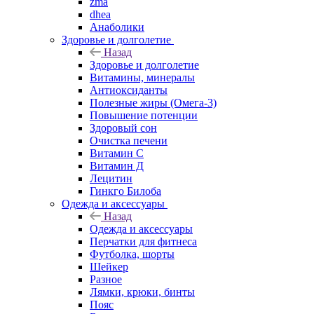
zma
dhea
Анаболики
Здоровье и долголетие
Назад
Здоровье и долголетие
Витамины, минералы
Антиоксиданты
Полезные жиры (Омега-3)
Повышение потенции
Здоровый сон
Очистка печени
Витамин С
Витамин Д
Лецитин
Гинкго Билоба
Одежда и аксессуары
Назад
Одежда и аксессуары
Перчатки для фитнеса
Футболка, шорты
Шейкер
Разное
Лямки, крюки, бинты
Пояс