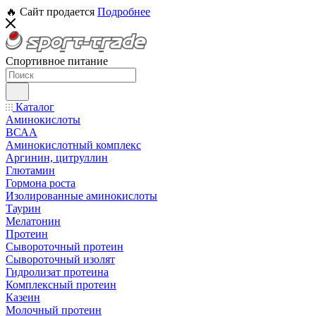
🔥 Сайт продается
Подробнее
Спортивное питание
Каталог
Аминокислоты
ВСАА
Аминокислотный комплекс
Аргинин, цитруллин
Глютамин
Гормона роста
Изолированные аминокислоты
Таурин
Мелатонин
Протеин
Сывороточный протеин
Сывороточный изолят
Гидролизат протеина
Комплексный протеин
Казеин
Молочный протеин