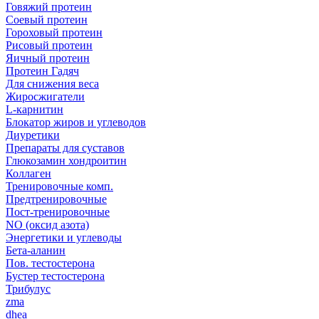
Говяжий протеин
Соевый протеин
Гороховый протеин
Рисовый протеин
Яичный протеин
Протеин Гадяч
Для снижения веса
Жиросжигатели
L-карнитин
Блокатор жиров и углеводов
Диуретики
Препараты для суставов
Глюкозамин хондроитин
Коллаген
Тренировочные комп.
Предтренировочные
Пост-тренировочные
NO (оксид азота)
Энергетики и углеводы
Бета-аланин
Пов. тестостерона
Бустер тестостерона
Трибулус
zma
dhea