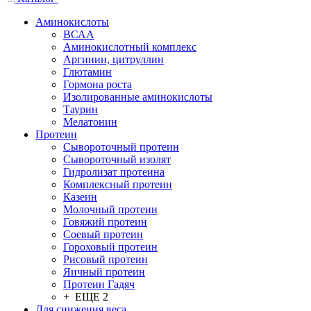
Аминокислоты
ВСАА
Аминокислотный комплекс
Аргинин, цитруллин
Глютамин
Гормона роста
Изолированные аминокислоты
Таурин
Мелатонин
Протеин
Сывороточный протеин
Сывороточный изолят
Гидролизат протеина
Комплексный протеин
Казеин
Молочный протеин
Говяжий протеин
Соевый протеин
Гороховый протеин
Рисовый протеин
Яичный протеин
Протеин Гадяч
+ ЕЩЕ 2
Для снижения веса