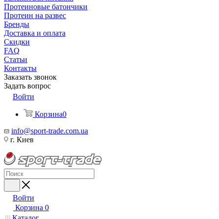
Протеиновые батончики
Протеин на развес
Бренды
Доставка и оплата
Скидки
FAQ
Статьи
Контакты
Заказать звонок
Задать вопрос
Войти
Корзина
0
info@sport-trade.com.ua
г. Киев
Войти
Корзина
0
Каталог