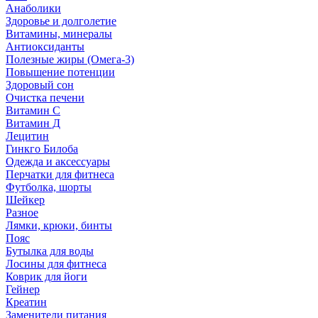
Анаболики
Здоровье и долголетие
Витамины, минералы
Антиоксиданты
Полезные жиры (Омега-3)
Повышение потенции
Здоровый сон
Очистка печени
Витамин С
Витамин Д
Лецитин
Гинкго Билоба
Одежда и аксессуары
Перчатки для фитнеса
Футболка, шорты
Шейкер
Разное
Лямки, крюки, бинты
Пояс
Бутылка для воды
Лосины для фитнеса
Коврик для йоги
Гейнер
Креатин
Заменители питания