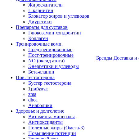
Жиросжигатели
L-карнитин
Блокатор жиров и углеводов
Диуретики
Препараты для суставов
Глюкозамин хондроитин
Коллаген
Тренировочные комп.
Предтренировочные
Пост-тренировочные
Бренды
Доставка и 
NO (оксид азота)
Энергетики и углеводы
Бета-аланин
Пов. тестостерона
Бустер тестостерона
Трибулус
zma
dhea
Анаболики
Здоровье и долголетие
Витамины, минералы
Антиоксиданты
Полезные жиры (Омега-3)
Повышение потенции
Здоровый сон