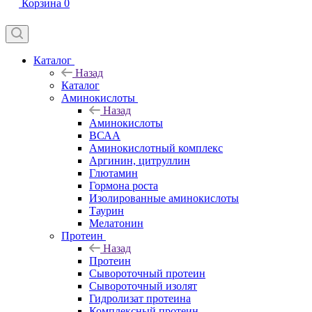
Корзина
0
Каталог
Назад
Каталог
Аминокислоты
Назад
Аминокислоты
ВСАА
Аминокислотный комплекс
Аргинин, цитруллин
Глютамин
Гормона роста
Изолированные аминокислоты
Таурин
Мелатонин
Протеин
Назад
Протеин
Сывороточный протеин
Сывороточный изолят
Гидролизат протеина
Комплексный протеин