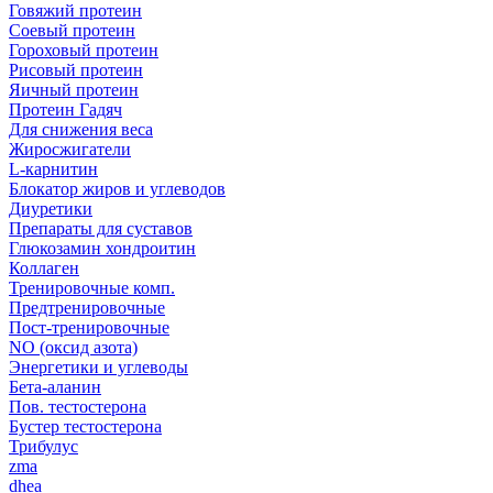
Говяжий протеин
Соевый протеин
Гороховый протеин
Рисовый протеин
Яичный протеин
Протеин Гадяч
Для снижения веса
Жиросжигатели
L-карнитин
Блокатор жиров и углеводов
Диуретики
Препараты для суставов
Глюкозамин хондроитин
Коллаген
Тренировочные комп.
Предтренировочные
Пост-тренировочные
NO (оксид азота)
Энергетики и углеводы
Бета-аланин
Пов. тестостерона
Бустер тестостерона
Трибулус
zma
dhea