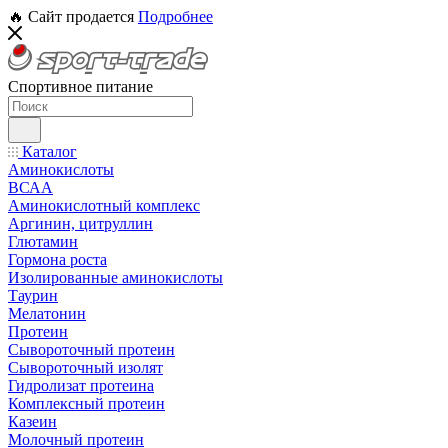
🔥 Сайт продается
Подробнее
Спортивное питание
Каталог
Аминокислоты
ВСАА
Аминокислотный комплекс
Аргинин, цитруллин
Глютамин
Гормона роста
Изолированные аминокислоты
Таурин
Мелатонин
Протеин
Сывороточный протеин
Сывороточный изолят
Гидролизат протеина
Комплексный протеин
Казеин
Молочный протеин