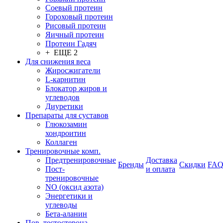
Соевый протеин
Гороховый протеин
Рисовый протеин
Яичный протеин
Протеин Гадяч
+ ЕЩЕ 2
Для снижения веса
Жиросжигатели
L-карнитин
Блокатор жиров и
углеводов
Диуретики
Препараты для суставов
Глюкозамин
хондроитин
Коллаген
Тренировочные комп.
Предтренировочные
Доставка
Бренды
Скидки
FA
Пост-
и оплата
тренировочные
NO (оксид азота)
Энергетики и
углеводы
Бета-аланин
Пов. тестостерона