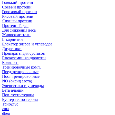
Говяжий протеин
Соевый протеин
Гороховый протеин
Рисовый протеин
Яичный протеин
Протеин Гадяч
Для снижения веса
Жиросжигатели
L-карнитин
Блокатор жиров и углеводов
Диуретики
Препараты для суставов
Глюкозамин хондроитин
Коллаген
Тренировочные комп.
Предтренировочные
Пост-тренировочные
NO (оксид азота)
Энергетики и углеводы
Бета-аланин
Пов. тестостерона
Бустер тестостерона
Трибулус
zma
dhea