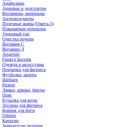
Анаболики
Здоровье и долголетие
Витамины, минералы
Антиоксиданты
Полезные жиры (Омега-3)
Повышение потенции
Здоровый сон
Очистка печени
Витамин С
Витамин Д
Лецитин
Гинкго Билоба
Одежда и аксессуары
Перчатки для фитнеса
Футболка, шорты
Шейкер
Разное
Лямки, крюки, бинты
Пояс
Бутылка для воды
Лосины для фитнеса
Коврик для йоги
Гейнер
Креатин
Заменители питания