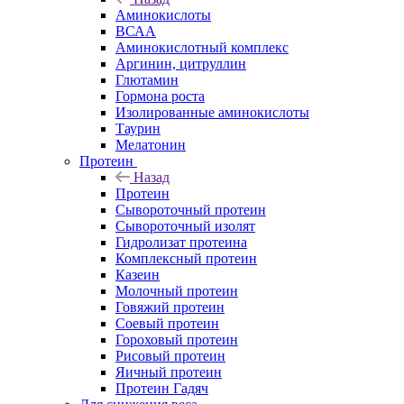
Аминокислоты
ВСАА
Аминокислотный комплекс
Аргинин, цитруллин
Глютамин
Гормона роста
Изолированные аминокислоты
Таурин
Мелатонин
Протеин
Назад
Протеин
Сывороточный протеин
Сывороточный изолят
Гидролизат протеина
Комплексный протеин
Казеин
Молочный протеин
Говяжий протеин
Соевый протеин
Гороховый протеин
Рисовый протеин
Яичный протеин
Протеин Гадяч