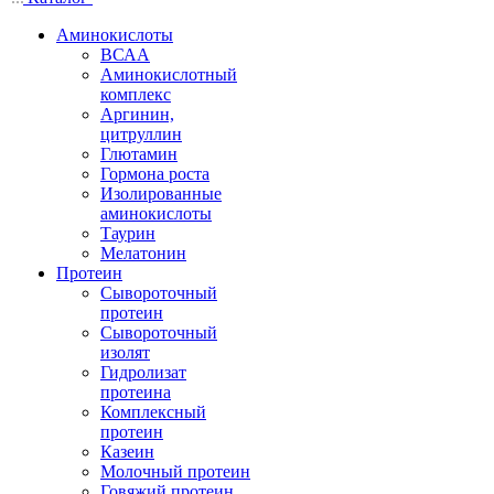
Аминокислоты
ВСАА
Аминокислотный
комплекс
Аргинин,
цитруллин
Глютамин
Гормона роста
Изолированные
аминокислоты
Таурин
Мелатонин
Протеин
Сывороточный
протеин
Сывороточный
изолят
Гидролизат
протеина
Комплексный
протеин
Казеин
Молочный протеин
Говяжий протеин