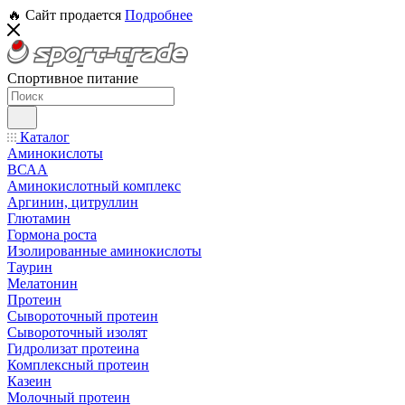
🔥 Сайт продается
Подробнее
Спортивное питание
Каталог
Аминокислоты
ВСАА
Аминокислотный комплекс
Аргинин, цитруллин
Глютамин
Гормона роста
Изолированные аминокислоты
Таурин
Мелатонин
Протеин
Сывороточный протеин
Сывороточный изолят
Гидролизат протеина
Комплексный протеин
Казеин
Молочный протеин