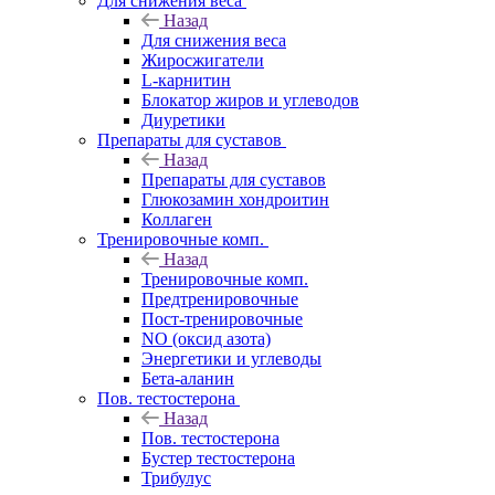
Для снижения веса
Назад
Для снижения веса
Жиросжигатели
L-карнитин
Блокатор жиров и углеводов
Диуретики
Препараты для суставов
Назад
Препараты для суставов
Глюкозамин хондроитин
Коллаген
Тренировочные комп.
Назад
Тренировочные комп.
Предтренировочные
Пост-тренировочные
NO (оксид азота)
Энергетики и углеводы
Бета-аланин
Пов. тестостерона
Назад
Пов. тестостерона
Бустер тестостерона
Трибулус