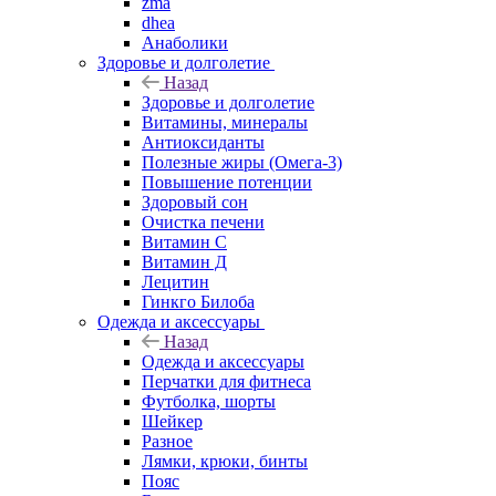
zma
dhea
Анаболики
Здоровье и долголетие
Назад
Здоровье и долголетие
Витамины, минералы
Антиоксиданты
Полезные жиры (Омега-3)
Повышение потенции
Здоровый сон
Очистка печени
Витамин С
Витамин Д
Лецитин
Гинкго Билоба
Одежда и аксессуары
Назад
Одежда и аксессуары
Перчатки для фитнеса
Футболка, шорты
Шейкер
Разное
Лямки, крюки, бинты
Пояс