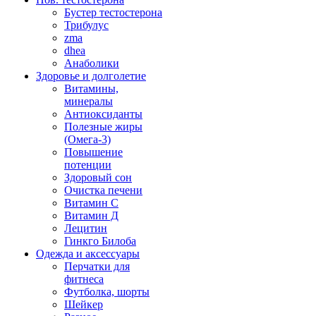
Бустер тестостерона
Трибулус
zma
dhea
Анаболики
Здоровье и долголетие
Витамины,
минералы
Антиоксиданты
Полезные жиры
(Омега-3)
Повышение
потенции
Здоровый сон
Очистка печени
Витамин С
Витамин Д
Лецитин
Гинкго Билоба
Одежда и аксессуары
Перчатки для
фитнеса
Футболка, шорты
Шейкер