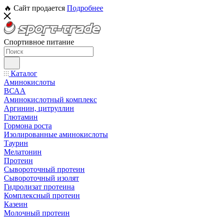
🔥 Сайт продается
Подробнее
Спортивное питание
Каталог
Аминокислоты
ВСАА
Аминокислотный комплекс
Аргинин, цитруллин
Глютамин
Гормона роста
Изолированные аминокислоты
Таурин
Мелатонин
Протеин
Сывороточный протеин
Сывороточный изолят
Гидролизат протеина
Комплексный протеин
Казеин
Молочный протеин