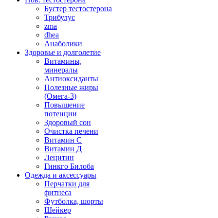
Бустер тестостерона
Трибулус
zma
dhea
Анаболики
Здоровье и долголетие
Витамины,
минералы
Антиоксиданты
Полезные жиры
(Омега-3)
Повышение
потенции
Здоровый сон
Очистка печени
Витамин С
Витамин Д
Лецитин
Гинкго Билоба
Одежда и аксессуары
Перчатки для
фитнеса
Футболка, шорты
Шейкер