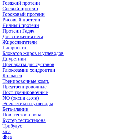
Говяжий протеин
Соевый протеин
Гороховый протеин
Рисовый протеин
Яичный протеин
Протеин Гадяч
Для снижения веса
Жиросжигатели
L-карнитин
Блокатор жиров и углеводов
Диуретики
Препараты для суставов
Глюкозамин хондроитин
Коллаген
Тренировочные комп.
Предтренировочные
Пост-тренировочные
NO (оксид азота)
Энергетики и углеводы
Бета-аланин
Пов. тестостерона
Бустер тестостерона
Трибулус
zma
dhea