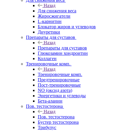
Для снижения веса
Назад
Для снижения веса
Жиросжигатели
L-карнитин
Блокатор жиров и углеводов
Диуретики
Препараты для суставов
Назад
Препараты для суставов
Глюкозамин хондроитин
Коллаген
Тренировочные комп.
Назад
Тренировочные комп.
Предтренировочные
Пост-тренировочные
NO (оксид азота)
Энергетики и углеводы
Бета-аланин
Пов. тестостерона
Назад
Пов. тестостерона
Бустер тестостерона
Трибулус