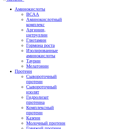
Аминокислоты
ВСАА
Аминокислотный
комплекс
Аргинин,
цитруллин
Глютамин
Гормона роста
Изолированные
аминокислоты
Таурин
Мелатонин
Протеин
Сывороточный
протеин
Сывороточный
изолят
Гидролизат
протеина
Комплексный
протеин
Казеин
Молочный протеин
Говяжий протеин