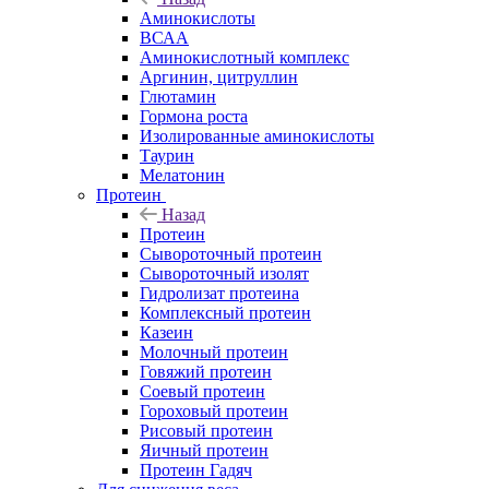
Аминокислоты
ВСАА
Аминокислотный комплекс
Аргинин, цитруллин
Глютамин
Гормона роста
Изолированные аминокислоты
Таурин
Мелатонин
Протеин
Назад
Протеин
Сывороточный протеин
Сывороточный изолят
Гидролизат протеина
Комплексный протеин
Казеин
Молочный протеин
Говяжий протеин
Соевый протеин
Гороховый протеин
Рисовый протеин
Яичный протеин
Протеин Гадяч