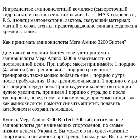
Ингредиенты:
аминокислотный комплекс (сывороточный
гидролизат, изолят казеината кальция,
G. L.
MAX гидролизат,
P. S. изолят,) малтодекстрин, лактоза, связующий материал:
магний стеарат, агенты, предотвращающие слипание: диоксид
кремния, тальк.
Как принимать аминокислоты Мега Амино 3200 Биотеч?
Диетологи компании Биотеч советуют принимать
аминокислоты Mega Amino 3200 в зависимости от
поставленной цели. При наборе массы принимайте 1 порцию
(4 таблетки) до тренировки, 1 порцию сразу после
тренировки, также можно добавить еще 1 порцию с утра
после пробуждения. В не тренировочные дни 1 порцию с утра
и 1 порцию перед сном. При похудении количество порций
нужно увеличить, принимая 1 порцию с утра, до и после
тренировки, перед сном, а также между приемами пищи, так
как аминокислоты помогут снизить аппетит, подавить
катаболизм и сохранить мышцы.
Купить Mega Amino 3200 BioTech 300 таб, оптимальные
аминокислоты для начинающих спортсменов, по самым
низким ценам в Украине, Вы можете в интернет-магазине
спортивного питания Спорт-Трейд. Только у нас Вы получите