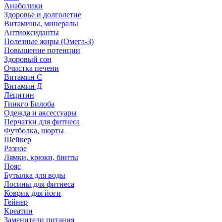
Анаболики
Здоровье и долголетие
Витамины, минералы
Антиоксиданты
Полезные жиры (Омега-3)
Повышение потенции
Здоровый сон
Очистка печени
Витамин С
Витамин Д
Лецитин
Гинкго Билоба
Одежда и аксессуары
Перчатки для фитнеса
Футболка, шорты
Шейкер
Разное
Лямки, крюки, бинты
Пояс
Бутылка для воды
Лосины для фитнеса
Коврик для йоги
Гейнер
Креатин
Заменители питания