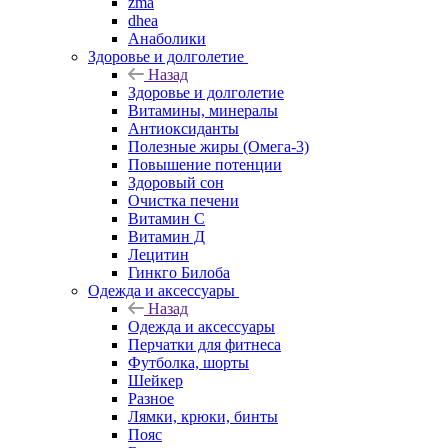
zma
dhea
Анаболики
Здоровье и долголетие
Назад
Здоровье и долголетие
Витамины, минералы
Антиоксиданты
Полезные жиры (Омега-3)
Повышение потенции
Здоровый сон
Очистка печени
Витамин С
Витамин Д
Лецитин
Гинкго Билоба
Одежда и аксессуары
Назад
Одежда и аксессуары
Перчатки для фитнеса
Футболка, шорты
Шейкер
Разное
Лямки, крюки, бинты
Пояс