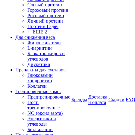
Соевый протеин
Гороховый протеин
Рисовый протеин
Яичный протеин
Протеин Гадяч
+ ЕЩЕ 2
Для снижения веса
Жиросжигатели
L-карнитин
Блокатор жиров и
углеводов
Диуретики
Препараты для суставов
Глюкозамин
хондроитин
Коллаген
Тренировочные комп.
Предтренировочные
Доставка
Бренды
Скидки
FA
Пост-
и оплата
тренировочные
NO (оксид азота)
Энергетики и
углеводы
Бета-аланин
Пов. тестостерона