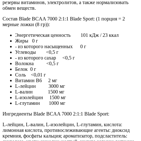
резервы витаминов, электролитов, а также нормализовать
обмен веществ.
Состав Blade BCAA 7000 2:1:1 Blade Sport: (1 порция = 2
мерные ложки (8 гр)):
Энергетическая ценность 101 кДж / 23 ккал
Жиры 0 г
- из которого насыщенных 0 г
Углеводы <0,5 г
- из которого сахар <0,5 г
Волокна <0,5 г
Белок 0 г
Соль <0,01 г
Витамин B6 2 мг
L-лейцин 3000 мг
L-валин 1500 мг
L-изолейцин 1500 мг
L-глутамин 1000 мг
Ингредиенты Blade BCAA 7000 2:1:1 Blade Sport:
L-лейцин, L-валин, L-изолейцин, L-глутамин, кислота:
лимонная кислота, противослеживающие агенты: диоксид
кремния, фосфаты кальция; ароматизатор, подсластитель: