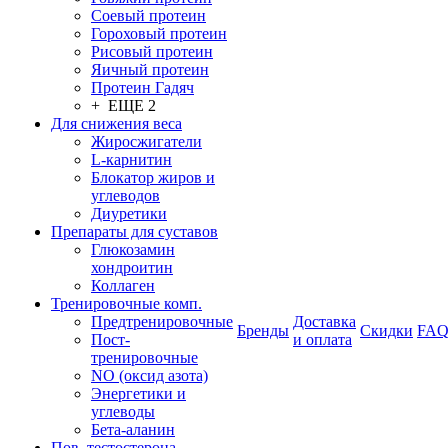
Соевый протеин
Гороховый протеин
Рисовый протеин
Яичный протеин
Протеин Гадяч
+ ЕЩЕ 2
Для снижения веса
Жиросжигатели
L-карнитин
Блокатор жиров и
углеводов
Диуретики
Препараты для суставов
Глюкозамин
хондроитин
Коллаген
Тренировочные комп.
Предтренировочные
Доставка
Бренды
Скидки
FA
Пост-
и оплата
тренировочные
NO (оксид азота)
Энергетики и
углеводы
Бета-аланин
Пов. тестостерона