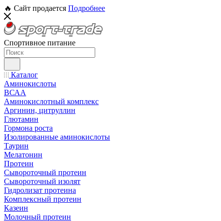
🔥 Сайт продается
Подробнее
Спортивное питание
Каталог
Аминокислоты
ВСАА
Аминокислотный комплекс
Аргинин, цитруллин
Глютамин
Гормона роста
Изолированные аминокислоты
Таурин
Мелатонин
Протеин
Сывороточный протеин
Сывороточный изолят
Гидролизат протеина
Комплексный протеин
Казеин
Молочный протеин