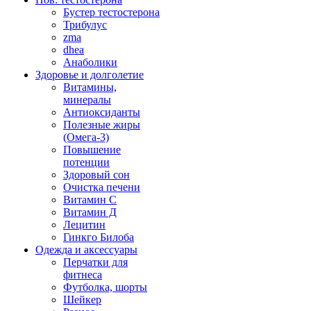
Бустер тестостерона
Трибулус
zma
dhea
Анаболики
Здоровье и долголетие
Витамины,
минералы
Антиоксиданты
Полезные жиры
(Омега-3)
Повышение
потенции
Здоровый сон
Очистка печени
Витамин С
Витамин Д
Лецитин
Гинкго Билоба
Одежда и аксессуары
Перчатки для
фитнеса
Футболка, шорты
Шейкер