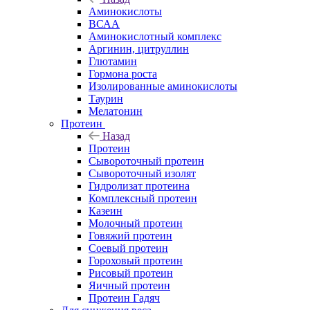
Аминокислоты
ВСАА
Аминокислотный комплекс
Аргинин, цитруллин
Глютамин
Гормона роста
Изолированные аминокислоты
Таурин
Мелатонин
Протеин
Назад
Протеин
Сывороточный протеин
Сывороточный изолят
Гидролизат протеина
Комплексный протеин
Казеин
Молочный протеин
Говяжий протеин
Соевый протеин
Гороховый протеин
Рисовый протеин
Яичный протеин
Протеин Гадяч