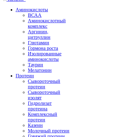
Аминокислоты
ВСАА
Аминокислотный
комплекс
Аргинин,
цитруллин
Глютамин
Гормона роста
Изолированные
аминокислоты
Таурин
Мелатонин
Протеин
Сывороточный
протеин
Сывороточный
изолят
Гидролизат
протеина
Комплексный
протеин
Казеин
Молочный протеин
Говяжий протеин