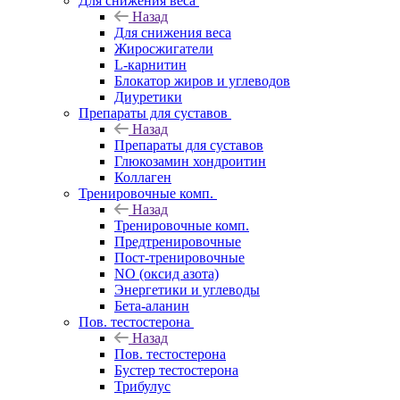
Для снижения веса
Назад
Для снижения веса
Жиросжигатели
L-карнитин
Блокатор жиров и углеводов
Диуретики
Препараты для суставов
Назад
Препараты для суставов
Глюкозамин хондроитин
Коллаген
Тренировочные комп.
Назад
Тренировочные комп.
Предтренировочные
Пост-тренировочные
NO (оксид азота)
Энергетики и углеводы
Бета-аланин
Пов. тестостерона
Назад
Пов. тестостерона
Бустер тестостерона
Трибулус