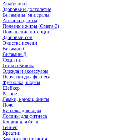
Анаболики
Здоровье и долголетие
Витамины, минералы
Антиоксиданты
Полезные жиры (Омега-3)
Повышение потенции
Здоровый сон
Очистка печени
Витамин С
Витамин Д
Лецитин
Гинкго Билоба
Одежда и аксессуары
Перчатки для фитнеса
Футболка, шорты
Шейкер
Разное
Лямки, крюки, бинты
Пояс
Бутылка для воды
Лосины для фитнеса
Коврик для йоги
Гейнер
Креатин
Заменители питания