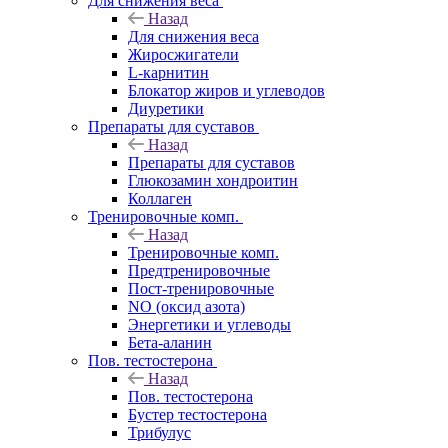
Для снижения веса
Назад
Для снижения веса
Жиросжигатели
L-карнитин
Блокатор жиров и углеводов
Диуретики
Препараты для суставов
Назад
Препараты для суставов
Глюкозамин хондроитин
Коллаген
Тренировочные комп.
Назад
Тренировочные комп.
Предтренировочные
Пост-тренировочные
NO (оксид азота)
Энергетики и углеводы
Бета-аланин
Пов. тестостерона
Назад
Пов. тестостерона
Бустер тестостерона
Трибулус