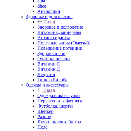
zma
dhea
Анаболики
Здоровье и долголетие
Назад
Здоровье и долголетие
Витамины, минералы
Антиоксиданты
Полезные жиры (Омега-3)
Повышение потенции
Здоровый сон
Очистка печени
Витамин С
Витамин Д
Лецитин
Гинкго Билоба
Одежда и аксессуары
Назад
Одежда и аксессуары
Перчатки для фитнеса
Футболка, шорты
Шейкер
Разное
Лямки, крюки, бинты
Пояс