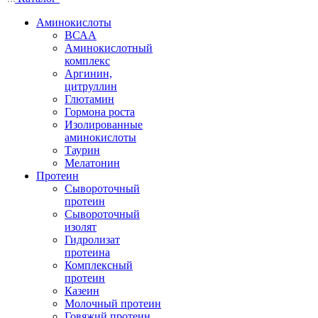
Аминокислоты
ВСАА
Аминокислотный
комплекс
Аргинин,
цитруллин
Глютамин
Гормона роста
Изолированные
аминокислоты
Таурин
Мелатонин
Протеин
Сывороточный
протеин
Сывороточный
изолят
Гидролизат
протеина
Комплексный
протеин
Казеин
Молочный протеин
Говяжий протеин