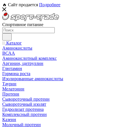
🔥 Сайт продается
Подробнее
Спортивное питание
Каталог
Аминокислоты
ВСАА
Аминокислотный комплекс
Аргинин, цитруллин
Глютамин
Гормона роста
Изолированные аминокислоты
Таурин
Мелатонин
Протеин
Сывороточный протеин
Сывороточный изолят
Гидролизат протеина
Комплексный протеин
Казеин
Молочный протеин