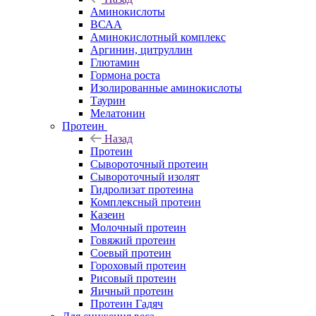
Аминокислоты
ВСАА
Аминокислотный комплекс
Аргинин, цитруллин
Глютамин
Гормона роста
Изолированные аминокислоты
Таурин
Мелатонин
Протеин
Назад
Протеин
Сывороточный протеин
Сывороточный изолят
Гидролизат протеина
Комплексный протеин
Казеин
Молочный протеин
Говяжий протеин
Соевый протеин
Гороховый протеин
Рисовый протеин
Яичный протеин
Протеин Гадяч