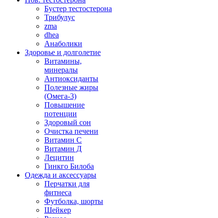
Бустер тестостерона
Трибулус
zma
dhea
Анаболики
Здоровье и долголетие
Витамины,
минералы
Антиоксиданты
Полезные жиры
(Омега-3)
Повышение
потенции
Здоровый сон
Очистка печени
Витамин С
Витамин Д
Лецитин
Гинкго Билоба
Одежда и аксессуары
Перчатки для
фитнеса
Футболка, шорты
Шейкер