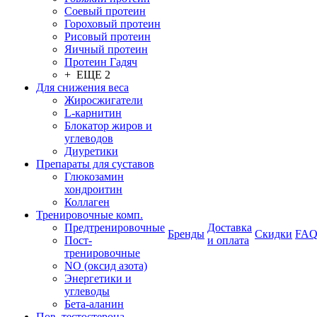
Соевый протеин
Гороховый протеин
Рисовый протеин
Яичный протеин
Протеин Гадяч
+ ЕЩЕ 2
Для снижения веса
Жиросжигатели
L-карнитин
Блокатор жиров и
углеводов
Диуретики
Препараты для суставов
Глюкозамин
хондроитин
Коллаген
Тренировочные комп.
Предтренировочные
Доставка
Бренды
Скидки
FA
Пост-
и оплата
тренировочные
NO (оксид азота)
Энергетики и
углеводы
Бета-аланин
Пов. тестостерона