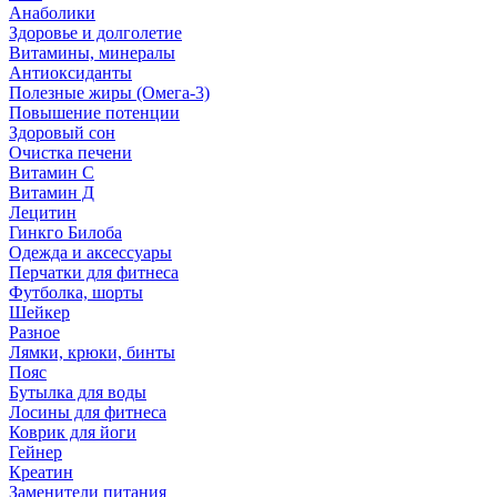
Анаболики
Здоровье и долголетие
Витамины, минералы
Антиоксиданты
Полезные жиры (Омега-3)
Повышение потенции
Здоровый сон
Очистка печени
Витамин С
Витамин Д
Лецитин
Гинкго Билоба
Одежда и аксессуары
Перчатки для фитнеса
Футболка, шорты
Шейкер
Разное
Лямки, крюки, бинты
Пояс
Бутылка для воды
Лосины для фитнеса
Коврик для йоги
Гейнер
Креатин
Заменители питания