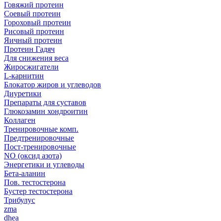
Говяжий протеин
Соевый протеин
Гороховый протеин
Рисовый протеин
Яичный протеин
Протеин Гадяч
Для снижения веса
Жиросжигатели
L-карнитин
Блокатор жиров и углеводов
Диуретики
Препараты для суставов
Глюкозамин хондроитин
Коллаген
Тренировочные комп.
Предтренировочные
Пост-тренировочные
NO (оксид азота)
Энергетики и углеводы
Бета-аланин
Пов. тестостерона
Бустер тестостерона
Трибулус
zma
dhea