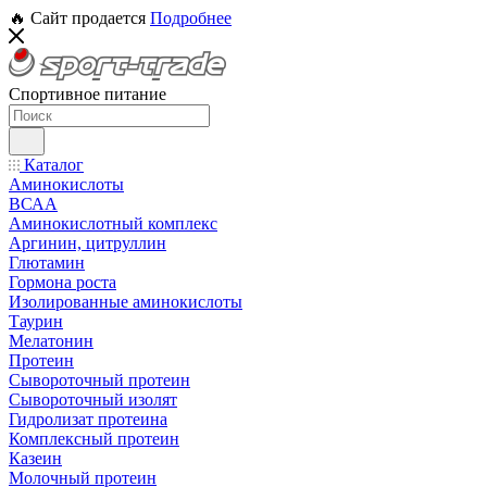
🔥 Сайт продается
Подробнее
Спортивное питание
Каталог
Аминокислоты
ВСАА
Аминокислотный комплекс
Аргинин, цитруллин
Глютамин
Гормона роста
Изолированные аминокислоты
Таурин
Мелатонин
Протеин
Сывороточный протеин
Сывороточный изолят
Гидролизат протеина
Комплексный протеин
Казеин
Молочный протеин