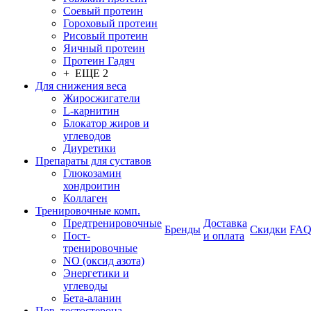
Соевый протеин
Гороховый протеин
Рисовый протеин
Яичный протеин
Протеин Гадяч
+ ЕЩЕ 2
Для снижения веса
Жиросжигатели
L-карнитин
Блокатор жиров и
углеводов
Диуретики
Препараты для суставов
Глюкозамин
хондроитин
Коллаген
Тренировочные комп.
Предтренировочные
Доставка
Бренды
Скидки
FA
Пост-
и оплата
тренировочные
NO (оксид азота)
Энергетики и
углеводы
Бета-аланин
Пов. тестостерона