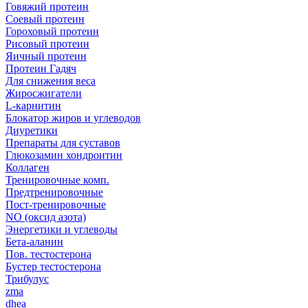
Говяжий протеин
Соевый протеин
Гороховый протеин
Рисовый протеин
Яичный протеин
Протеин Гадяч
Для снижения веса
Жиросжигатели
L-карнитин
Блокатор жиров и углеводов
Диуретики
Препараты для суставов
Глюкозамин хондроитин
Коллаген
Тренировочные комп.
Предтренировочные
Пост-тренировочные
NO (оксид азота)
Энергетики и углеводы
Бета-аланин
Пов. тестостерона
Бустер тестостерона
Трибулус
zma
dhea