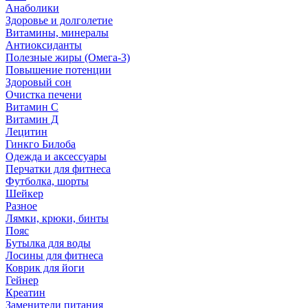
Анаболики
Здоровье и долголетие
Витамины, минералы
Антиоксиданты
Полезные жиры (Омега-3)
Повышение потенции
Здоровый сон
Очистка печени
Витамин С
Витамин Д
Лецитин
Гинкго Билоба
Одежда и аксессуары
Перчатки для фитнеса
Футболка, шорты
Шейкер
Разное
Лямки, крюки, бинты
Пояс
Бутылка для воды
Лосины для фитнеса
Коврик для йоги
Гейнер
Креатин
Заменители питания