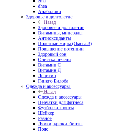
zma
dhea
Анаболики
Здоровье и долголетие
Назад
Здоровье и долголетие
Витамины, минералы
Антиоксиданты
Полезные жиры (Омега-3)
Повышение потенции
Здоровый сон
Очистка печени
Витамин С
Витамин Д
Лецитин
Гинкго Билоба
Одежда и аксессуары
Назад
Одежда и аксессуары
Перчатки для фитнеса
Футболка, шорты
Шейкер
Разное
Лямки, крюки, бинты
Пояс