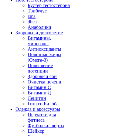
Бустер тестостерона
Трибулус
zma
dhea
Анаболики
Здоровье и долголетие
Витамины,
минералы
Антиоксиданты
Полезные жиры
(Омега-3)
Повышение
потенции
Здоровый сон
Очистка печени
Витамин С
Витамин Д
Лецитин
Гинкго Билоба
Одежда и аксессуары
Перчатки для
фитнеса
Футболка, шорты
Шейкер