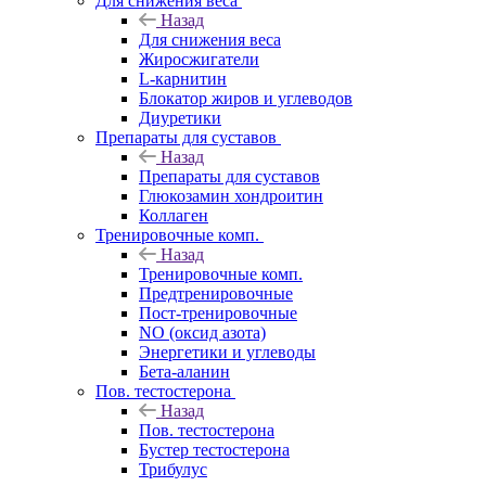
Для снижения веса
Назад
Для снижения веса
Жиросжигатели
L-карнитин
Блокатор жиров и углеводов
Диуретики
Препараты для суставов
Назад
Препараты для суставов
Глюкозамин хондроитин
Коллаген
Тренировочные комп.
Назад
Тренировочные комп.
Предтренировочные
Пост-тренировочные
NO (оксид азота)
Энергетики и углеводы
Бета-аланин
Пов. тестостерона
Назад
Пов. тестостерона
Бустер тестостерона
Трибулус