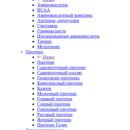
Аминокислоты
ВСАА
Аминокислотный комплекс
Аргинин, цитруллин
Глютамин
Гормона роста
Изолированные аминокислоты
Таурин
Мелатонин
Протеин
Назад
Протеин
Сывороточный протеин
Сывороточный изолят
Гидролизат протеина
Комплексный протеин
Казеин
Молочный протеин
Говяжий протеин
Соевый протеин
Гороховый протеин
Рисовый протеин
Яичный протеин
Протеин Гадяч