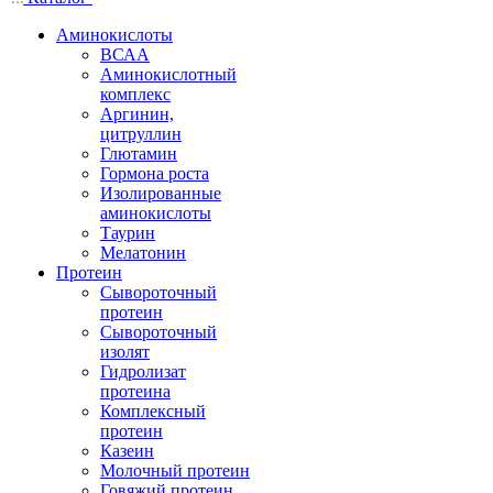
Аминокислоты
ВСАА
Аминокислотный
комплекс
Аргинин,
цитруллин
Глютамин
Гормона роста
Изолированные
аминокислоты
Таурин
Мелатонин
Протеин
Сывороточный
протеин
Сывороточный
изолят
Гидролизат
протеина
Комплексный
протеин
Казеин
Молочный протеин
Говяжий протеин