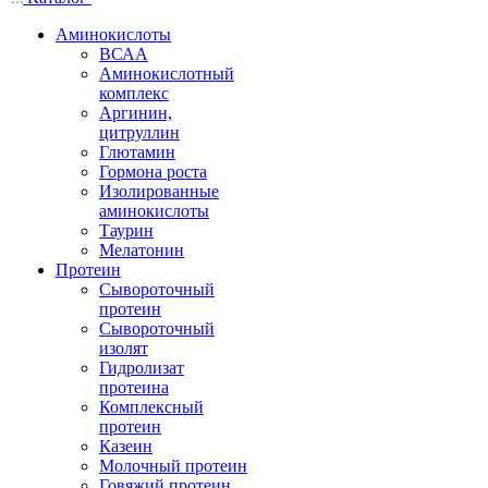
Аминокислоты
ВСАА
Аминокислотный
комплекс
Аргинин,
цитруллин
Глютамин
Гормона роста
Изолированные
аминокислоты
Таурин
Мелатонин
Протеин
Сывороточный
протеин
Сывороточный
изолят
Гидролизат
протеина
Комплексный
протеин
Казеин
Молочный протеин
Говяжий протеин