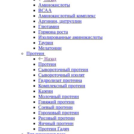
Аминокислоты
ВСАА
Аминокислотный комплекс
Аргинин, цитруллин
Глютамин
Гормона роста
Изолированные аминокислоты
Таурин
Мелатонин
Протеин
Назад
Протеин
Сывороточный протеин
Сывороточный изолят
Гидролизат протеина
Комплексный протеин
Казеин
Молочный протеин
Говяжий протеин
Соевый протеин
Гороховый протеин
Рисовый протеин
Яичный протеин
Протеин Гадяч