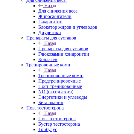
Для снижения веса
Назад
Для снижения веса
Жиросжигатели
L-карнитин
Блокатор жиров и углеводов
Диуретики
Препараты для суставов
Назад
Препараты для суставов
Глюкозамин хондроитин
Коллаген
Тренировочные комп.
Назад
Тренировочные комп.
Предтренировочные
Пост-тренировочные
NO (оксид азота)
Энергетики и углеводы
Бета-аланин
Пов. тестостерона
Назад
Пов. тестостерона
Бустер тестостерона
Трибулус