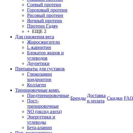
Соевый протеин
Гороховый протеин
Рисовый протеин
Яичный протеин
Протеин Гадяч
+ ЕЩЕ 2
Для снижения веса
Жиросжигатели
L-карнитин
Блокатор жиров и
углеводов
Диуретики
Препараты для суставов
Глюкозамин
хондроитин
Коллаген
Тренировочные комп.
Предтренировочные
Доставка
Бренды
Скидки
FA
Пост-
и оплата
тренировочные
NO (оксид азота)
Энергетики и
углеводы
Бета-аланин
Пов. тестостерона