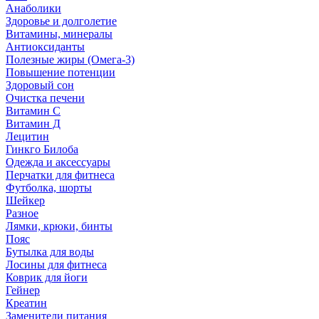
Анаболики
Здоровье и долголетие
Витамины, минералы
Антиоксиданты
Полезные жиры (Омега-3)
Повышение потенции
Здоровый сон
Очистка печени
Витамин С
Витамин Д
Лецитин
Гинкго Билоба
Одежда и аксессуары
Перчатки для фитнеса
Футболка, шорты
Шейкер
Разное
Лямки, крюки, бинты
Пояс
Бутылка для воды
Лосины для фитнеса
Коврик для йоги
Гейнер
Креатин
Заменители питания