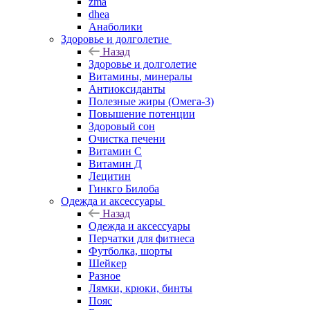
zma
dhea
Анаболики
Здоровье и долголетие
Назад
Здоровье и долголетие
Витамины, минералы
Антиоксиданты
Полезные жиры (Омега-3)
Повышение потенции
Здоровый сон
Очистка печени
Витамин С
Витамин Д
Лецитин
Гинкго Билоба
Одежда и аксессуары
Назад
Одежда и аксессуары
Перчатки для фитнеса
Футболка, шорты
Шейкер
Разное
Лямки, крюки, бинты
Пояс