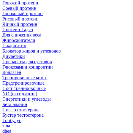
Говяжий протеин
Соевый протеин
Гороховый протеин
Рисовый протеин
Яичный протеин
Протеин Гадяч
Для снижения веса
Жиросжигатели
L-карнитин
Блокатор жиров и углеводов
Диуретики
Препараты для суставов
Глюкозамин хондроитин
Коллаген
Тренировочные комп.
Предтренировочные
Пост-тренировочные
NO (оксид азота)
Энергетики и углеводы
Бета-аланин
Пов. тестостерона
Бустер тестостерона
Трибулус
zma
dhea