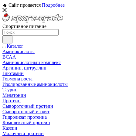
🔥 Сайт продается
Подробнее
Спортивное питание
Каталог
Аминокислоты
ВСАА
Аминокислотный комплекс
Аргинин, цитруллин
Глютамин
Гормона роста
Изолированные аминокислоты
Таурин
Мелатонин
Протеин
Сывороточный протеин
Сывороточный изолят
Гидролизат протеина
Комплексный протеин
Казеин
Молочный протеин