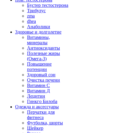
Бустер тестостерона
Трибулус
zma
dhea
Анаболики
Здоровье и долголетие
Витамины,
минералы
Антиоксиданты
Полезные жиры
(Омега-3)
Повышение
потенции
Здоровый сон
Очистка печени
Витамин С
Витамин Д
Лецитин
Гинкго Билоба
Одежда и аксессуары
Перчатки для
фитнеса
Футболка, шорты
Шейкер