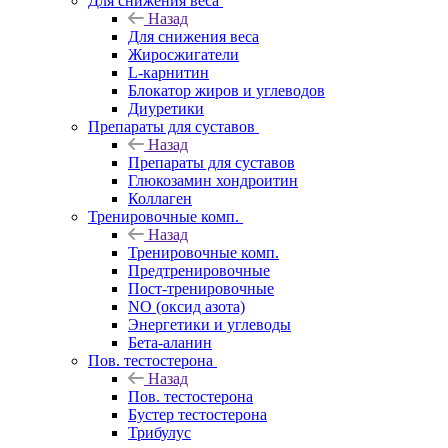
Для снижения веса
Назад
Для снижения веса
Жиросжигатели
L-карнитин
Блокатор жиров и углеводов
Диуретики
Препараты для суставов
Назад
Препараты для суставов
Глюкозамин хондроитин
Коллаген
Тренировочные комп.
Назад
Тренировочные комп.
Предтренировочные
Пост-тренировочные
NO (оксид азота)
Энергетики и углеводы
Бета-аланин
Пов. тестостерона
Назад
Пов. тестостерона
Бустер тестостерона
Трибулус