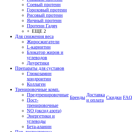
Соевый протеин
Гороховый протеин
Рисовый протеин
Яичный протеин
Протеин Гадяч
+ ЕЩЕ 2
Для снижения веса
Жиросжигатели
L-карнитин
Блокатор жиров и
углеводов
Диуретики
Препараты для суставов
Глюкозамин
хондроитин
Коллаген
Тренировочные комп.
Предтренировочные
Доставка
Бренды
Скидки
FA
Пост-
и оплата
тренировочные
NO (оксид азота)
Энергетики и
углеводы
Бета-аланин
Пов. тестостерона