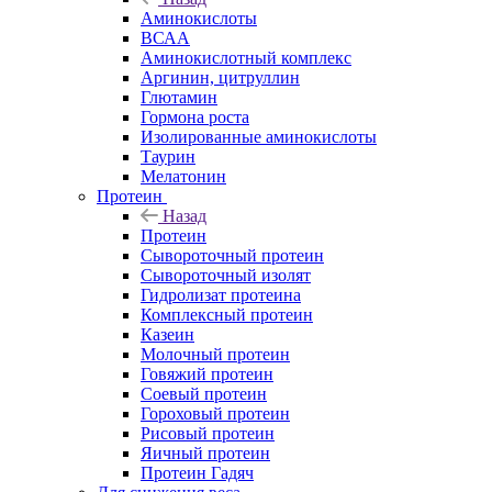
Аминокислоты
ВСАА
Аминокислотный комплекс
Аргинин, цитруллин
Глютамин
Гормона роста
Изолированные аминокислоты
Таурин
Мелатонин
Протеин
Назад
Протеин
Сывороточный протеин
Сывороточный изолят
Гидролизат протеина
Комплексный протеин
Казеин
Молочный протеин
Говяжий протеин
Соевый протеин
Гороховый протеин
Рисовый протеин
Яичный протеин
Протеин Гадяч