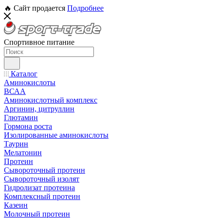
🔥 Сайт продается
Подробнее
Спортивное питание
Каталог
Аминокислоты
ВСАА
Аминокислотный комплекс
Аргинин, цитруллин
Глютамин
Гормона роста
Изолированные аминокислоты
Таурин
Мелатонин
Протеин
Сывороточный протеин
Сывороточный изолят
Гидролизат протеина
Комплексный протеин
Казеин
Молочный протеин