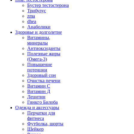
Бустер тестостерона
Трибулус
zma
dhea
Анаболики
Здоровье и долголетие
Витамины,
минералы
Антиоксиданты
Полезные жиры
(Омега-3)
Повышение
потенции
Здоровый сон
Очистка печени
Витамин С
Витамин Д
Лецитин
Гинкго Билоба
Одежда и аксессуары
Перчатки для
фитнеса
Футболка, шорты
Шейкер