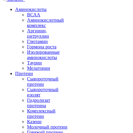
Аминокислоты
ВСАА
Аминокислотный
комплекс
Аргинин,
цитруллин
Глютамин
Гормона роста
Изолированные
аминокислоты
Таурин
Мелатонин
Протеин
Сывороточный
протеин
Сывороточный
изолят
Гидролизат
протеина
Комплексный
протеин
Казеин
Молочный протеин
Говяжий протеин