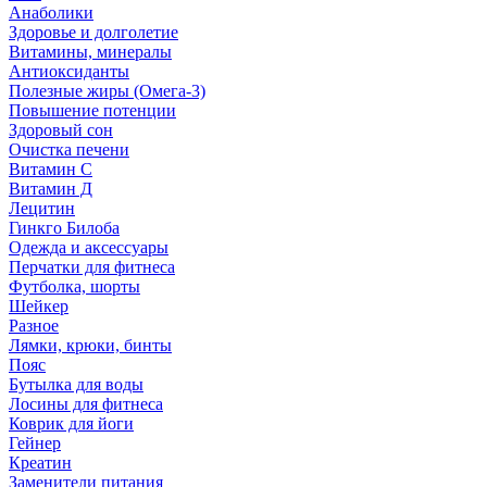
Анаболики
Здоровье и долголетие
Витамины, минералы
Антиоксиданты
Полезные жиры (Омега-3)
Повышение потенции
Здоровый сон
Очистка печени
Витамин С
Витамин Д
Лецитин
Гинкго Билоба
Одежда и аксессуары
Перчатки для фитнеса
Футболка, шорты
Шейкер
Разное
Лямки, крюки, бинты
Пояс
Бутылка для воды
Лосины для фитнеса
Коврик для йоги
Гейнер
Креатин
Заменители питания