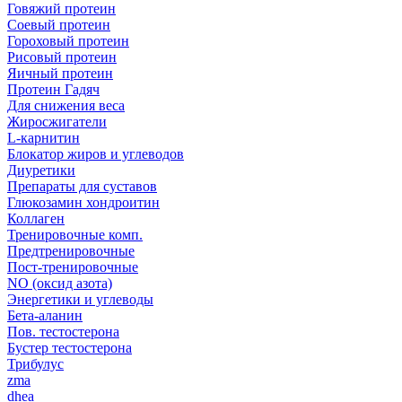
Говяжий протеин
Соевый протеин
Гороховый протеин
Рисовый протеин
Яичный протеин
Протеин Гадяч
Для снижения веса
Жиросжигатели
L-карнитин
Блокатор жиров и углеводов
Диуретики
Препараты для суставов
Глюкозамин хондроитин
Коллаген
Тренировочные комп.
Предтренировочные
Пост-тренировочные
NO (оксид азота)
Энергетики и углеводы
Бета-аланин
Пов. тестостерона
Бустер тестостерона
Трибулус
zma
dhea