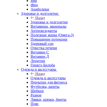
zma
dhea
Анаболики
Здоровье и долголетие
Назад
Здоровье и долголетие
Витамины, минералы
Антиоксиданты
Полезные жиры (Омега-3)
Повышение потенции
Здоровый сон
Очистка печени
Витамин С
Витамин Д
Лецитин
Гинкго Билоба
Одежда и аксессуары
Назад
Одежда и аксессуары
Перчатки для фитнеса
Футболка, шорты
Шейкер
Разное
Лямки, крюки, бинты
Пояс