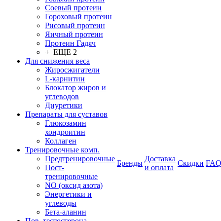
Соевый протеин
Гороховый протеин
Рисовый протеин
Яичный протеин
Протеин Гадяч
+ ЕЩЕ 2
Для снижения веса
Жиросжигатели
L-карнитин
Блокатор жиров и
углеводов
Диуретики
Препараты для суставов
Глюкозамин
хондроитин
Коллаген
Тренировочные комп.
Предтренировочные
Доставка
Бренды
Скидки
FA
Пост-
и оплата
тренировочные
NO (оксид азота)
Энергетики и
углеводы
Бета-аланин
Пов. тестостерона