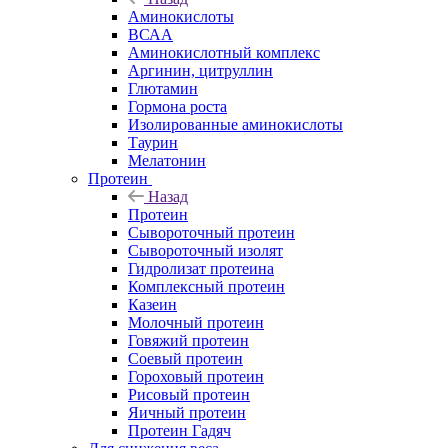
Аминокислоты
ВСАА
Аминокислотный комплекс
Аргинин, цитруллин
Глютамин
Гормона роста
Изолированные аминокислоты
Таурин
Мелатонин
Протеин
Назад
Протеин
Сывороточный протеин
Сывороточный изолят
Гидролизат протеина
Комплексный протеин
Казеин
Молочный протеин
Говяжий протеин
Соевый протеин
Гороховый протеин
Рисовый протеин
Яичный протеин
Протеин Гадяч