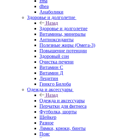
zma
dhea
Анаболики
Здоровье и долголетие
Назад
Здоровье и долголетие
Витамины, минералы
Антиоксиданты
Полезные жиры (Омега-3)
Повышение потенции
Здоровый сон
Очистка печени
Витамин С
Витамин Д
Лецитин
Гинкго Билоба
Одежда и аксессуары
Назад
Одежда и аксессуары
Перчатки для фитнеса
Футболка, шорты
Шейкер
Разное
Лямки, крюки, бинты
Пояс