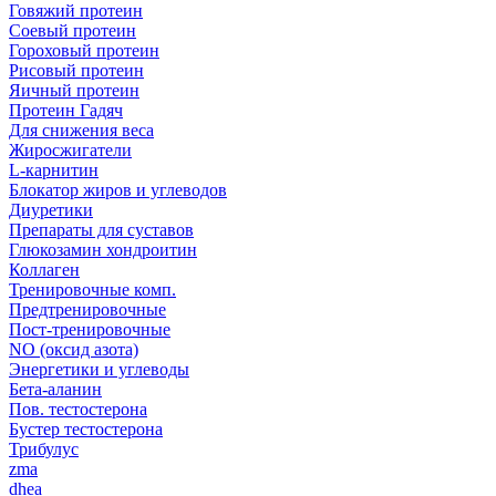
Говяжий протеин
Соевый протеин
Гороховый протеин
Рисовый протеин
Яичный протеин
Протеин Гадяч
Для снижения веса
Жиросжигатели
L-карнитин
Блокатор жиров и углеводов
Диуретики
Препараты для суставов
Глюкозамин хондроитин
Коллаген
Тренировочные комп.
Предтренировочные
Пост-тренировочные
NO (оксид азота)
Энергетики и углеводы
Бета-аланин
Пов. тестостерона
Бустер тестостерона
Трибулус
zma
dhea