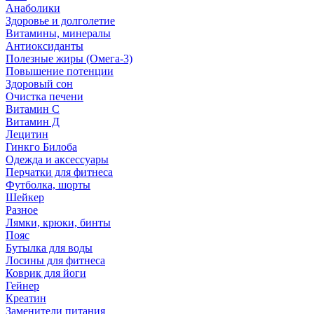
Анаболики
Здоровье и долголетие
Витамины, минералы
Антиоксиданты
Полезные жиры (Омега-3)
Повышение потенции
Здоровый сон
Очистка печени
Витамин С
Витамин Д
Лецитин
Гинкго Билоба
Одежда и аксессуары
Перчатки для фитнеса
Футболка, шорты
Шейкер
Разное
Лямки, крюки, бинты
Пояс
Бутылка для воды
Лосины для фитнеса
Коврик для йоги
Гейнер
Креатин
Заменители питания