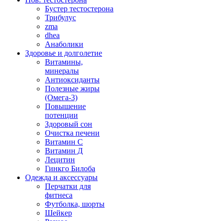
Бустер тестостерона
Трибулус
zma
dhea
Анаболики
Здоровье и долголетие
Витамины,
минералы
Антиоксиданты
Полезные жиры
(Омега-3)
Повышение
потенции
Здоровый сон
Очистка печени
Витамин С
Витамин Д
Лецитин
Гинкго Билоба
Одежда и аксессуары
Перчатки для
фитнеса
Футболка, шорты
Шейкер