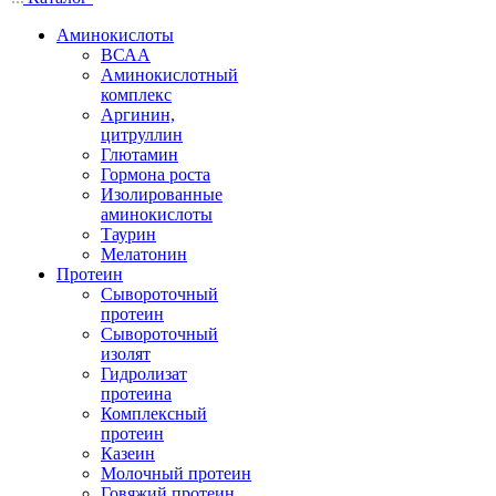
Аминокислоты
ВСАА
Аминокислотный
комплекс
Аргинин,
цитруллин
Глютамин
Гормона роста
Изолированные
аминокислоты
Таурин
Мелатонин
Протеин
Сывороточный
протеин
Сывороточный
изолят
Гидролизат
протеина
Комплексный
протеин
Казеин
Молочный протеин
Говяжий протеин