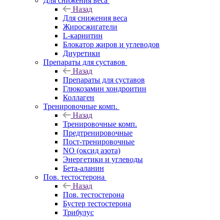
Для снижения веса
Назад
Для снижения веса
Жиросжигатели
L-карнитин
Блокатор жиров и углеводов
Диуретики
Препараты для суставов
Назад
Препараты для суставов
Глюкозамин хондроитин
Коллаген
Тренировочные комп.
Назад
Тренировочные комп.
Предтренировочные
Пост-тренировочные
NO (оксид азота)
Энергетики и углеводы
Бета-аланин
Пов. тестостерона
Назад
Пов. тестостерона
Бустер тестостерона
Трибулус