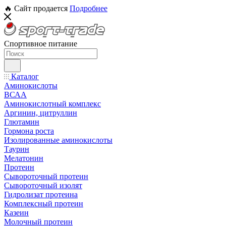
🔥 Сайт продается
Подробнее
Спортивное питание
Каталог
Аминокислоты
ВСАА
Аминокислотный комплекс
Аргинин, цитруллин
Глютамин
Гормона роста
Изолированные аминокислоты
Таурин
Мелатонин
Протеин
Сывороточный протеин
Сывороточный изолят
Гидролизат протеина
Комплексный протеин
Казеин
Молочный протеин