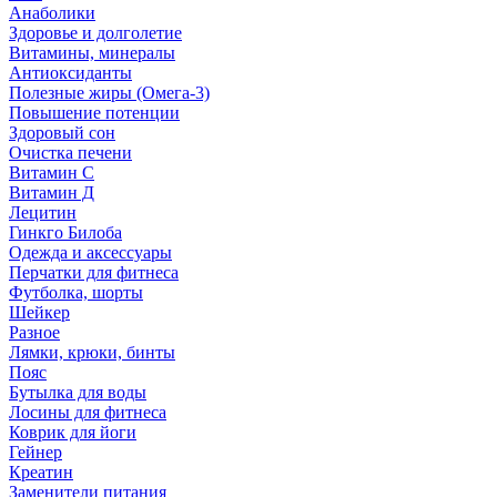
Анаболики
Здоровье и долголетие
Витамины, минералы
Антиоксиданты
Полезные жиры (Омега-3)
Повышение потенции
Здоровый сон
Очистка печени
Витамин С
Витамин Д
Лецитин
Гинкго Билоба
Одежда и аксессуары
Перчатки для фитнеса
Футболка, шорты
Шейкер
Разное
Лямки, крюки, бинты
Пояс
Бутылка для воды
Лосины для фитнеса
Коврик для йоги
Гейнер
Креатин
Заменители питания