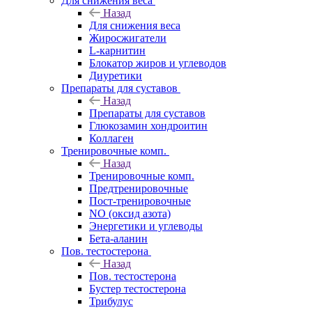
Для снижения веса
Назад
Для снижения веса
Жиросжигатели
L-карнитин
Блокатор жиров и углеводов
Диуретики
Препараты для суставов
Назад
Препараты для суставов
Глюкозамин хондроитин
Коллаген
Тренировочные комп.
Назад
Тренировочные комп.
Предтренировочные
Пост-тренировочные
NO (оксид азота)
Энергетики и углеводы
Бета-аланин
Пов. тестостерона
Назад
Пов. тестостерона
Бустер тестостерона
Трибулус