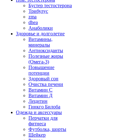
Бустер тестостерона
Трибулус
zma
dhea
Анаболики
Здоровье и долголетие
Витамины,
минералы
Антиоксиданты
Полезные жиры
(Омега-3)
Повышение
потенции
Здоровый сон
Очистка печени
Витамин С
Витамин Д
Лецитин
Гинкго Билоба
Одежда и аксессуары
Перчатки для
фитнеса
Футболка, шорты
Шейкер