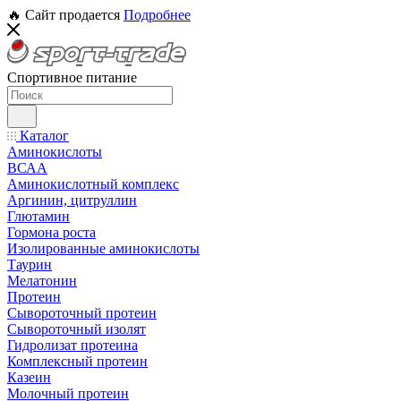
🔥 Сайт продается
Подробнее
Спортивное питание
Каталог
Аминокислоты
ВСАА
Аминокислотный комплекс
Аргинин, цитруллин
Глютамин
Гормона роста
Изолированные аминокислоты
Таурин
Мелатонин
Протеин
Сывороточный протеин
Сывороточный изолят
Гидролизат протеина
Комплексный протеин
Казеин
Молочный протеин