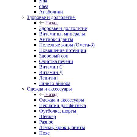
zma
dhea
Анаболики
Здоровье и долголетие
Назад
Здоровье и долголетие
Витамины, минералы
Антиоксиданты
Полезные жиры (Омега-3)
Повышение потенции
Здоровый сон
Очистка печени
Витамин С
Витамин Д
Лецитин
Гинкго Билоба
Одежда и аксессуары
Назад
Одежда и аксессуары
Перчатки для фитнеса
Футболка, шорты
Шейкер
Разное
Лямки, крюки, бинты
Пояс