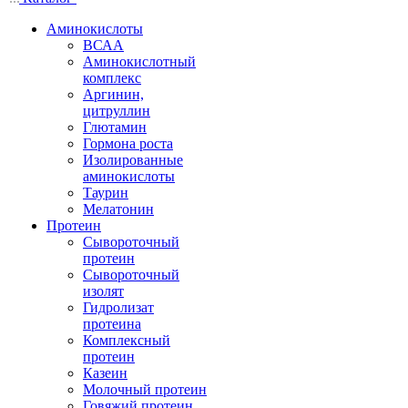
Аминокислоты
ВСАА
Аминокислотный
комплекс
Аргинин,
цитруллин
Глютамин
Гормона роста
Изолированные
аминокислоты
Таурин
Мелатонин
Протеин
Сывороточный
протеин
Сывороточный
изолят
Гидролизат
протеина
Комплексный
протеин
Казеин
Молочный протеин
Говяжий протеин