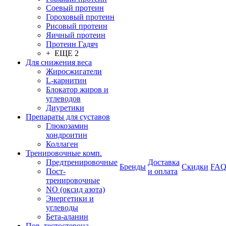
Соевый протеин
Гороховый протеин
Рисовый протеин
Яичный протеин
Протеин Гадяч
+ ЕЩЕ 2
Для снижения веса
Жиросжигатели
L-карнитин
Блокатор жиров и
углеводов
Диуретики
Препараты для суставов
Глюкозамин
хондроитин
Коллаген
Тренировочные комп.
Предтренировочные
Доставка
Бренды
Скидки
FA
Пост-
и оплата
тренировочные
NO (оксид азота)
Энергетики и
углеводы
Бета-аланин
Пов. тестостерона