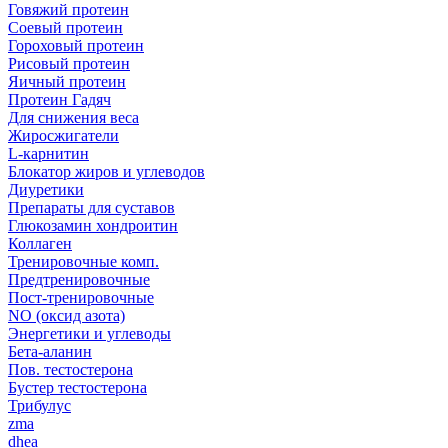
Говяжий протеин
Соевый протеин
Гороховый протеин
Рисовый протеин
Яичный протеин
Протеин Гадяч
Для снижения веса
Жиросжигатели
L-карнитин
Блокатор жиров и углеводов
Диуретики
Препараты для суставов
Глюкозамин хондроитин
Коллаген
Тренировочные комп.
Предтренировочные
Пост-тренировочные
NO (оксид азота)
Энергетики и углеводы
Бета-аланин
Пов. тестостерона
Бустер тестостерона
Трибулус
zma
dhea