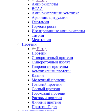
Аминокислоты
ВСАА
Аминокислотный комплекс
Аргинин, цитруллин
Глютамин
Гормона роста
Изолированные аминокислоты
Таурин
Мелатонин
Протеин
Назад
Протеин
Сывороточный протеин
Сывороточный изолят
Гидролизат протеина
Комплексный протеин
Казеин
Молочный протеин
Говяжий протеин
Соевый протеин
Гороховый протеин
Рисовый протеин
Яичный протеин
Протеин Гадяч