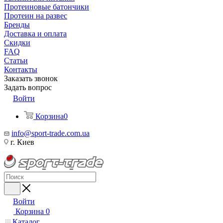
Протеиновые батончики
Протеин на развес
Бренды
Доставка и оплата
Скидки
FAQ
Статьи
Контакты
Заказать звонок
Задать вопрос
Войти
Корзина
0
info@sport-trade.com.ua
г. Киев
Войти
Корзина
0
Каталог