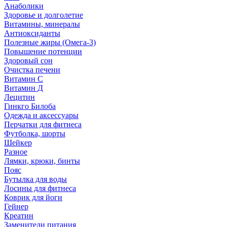
Анаболики
Здоровье и долголетие
Витамины, минералы
Антиоксиданты
Полезные жиры (Омега-3)
Повышение потенции
Здоровый сон
Очистка печени
Витамин С
Витамин Д
Лецитин
Гинкго Билоба
Одежда и аксессуары
Перчатки для фитнеса
Футболка, шорты
Шейкер
Разное
Лямки, крюки, бинты
Пояс
Бутылка для воды
Лосины для фитнеса
Коврик для йоги
Гейнер
Креатин
Заменители питания