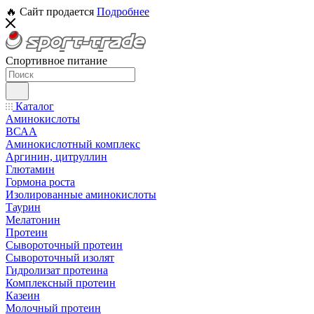
🔥 Сайт продается
Подробнее
Спортивное питание
Каталог
Аминокислоты
ВСАА
Аминокислотный комплекс
Аргинин, цитруллин
Глютамин
Гормона роста
Изолированные аминокислоты
Таурин
Мелатонин
Протеин
Сывороточный протеин
Сывороточный изолят
Гидролизат протеина
Комплексный протеин
Казеин
Молочный протеин