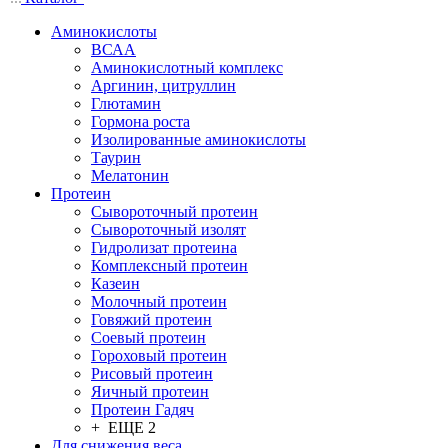
Аминокислоты
ВСАА
Аминокислотный комплекс
Аргинин, цитруллин
Глютамин
Гормона роста
Изолированные аминокислоты
Таурин
Мелатонин
Протеин
Сывороточный протеин
Сывороточный изолят
Гидролизат протеина
Комплексный протеин
Казеин
Молочный протеин
Говяжий протеин
Соевый протеин
Гороховый протеин
Рисовый протеин
Яичный протеин
Протеин Гадяч
+ ЕЩЕ 2
Для снижения веса