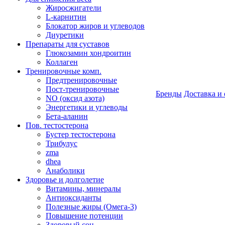
Жиросжигатели
L-карнитин
Блокатор жиров и углеводов
Диуретики
Препараты для суставов
Глюкозамин хондроитин
Коллаген
Тренировочные комп.
Предтренировочные
Пост-тренировочные
Бренды
Доставка и 
NO (оксид азота)
Энергетики и углеводы
Бета-аланин
Пов. тестостерона
Бустер тестостерона
Трибулус
zma
dhea
Анаболики
Здоровье и долголетие
Витамины, минералы
Антиоксиданты
Полезные жиры (Омега-3)
Повышение потенции
Здоровый сон