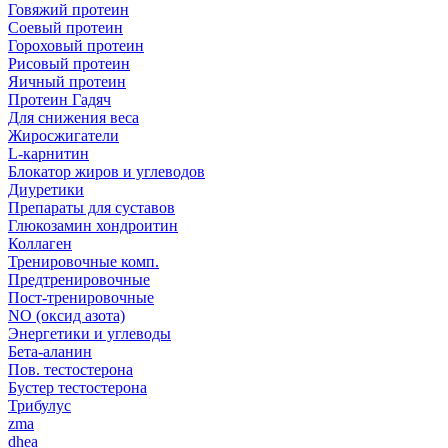
Говяжий протеин
Соевый протеин
Гороховый протеин
Рисовый протеин
Яичный протеин
Протеин Гадяч
Для снижения веса
Жиросжигатели
L-карнитин
Блокатор жиров и углеводов
Диуретики
Препараты для суставов
Глюкозамин хондроитин
Коллаген
Тренировочные комп.
Предтренировочные
Пост-тренировочные
NO (оксид азота)
Энергетики и углеводы
Бета-аланин
Пов. тестостерона
Бустер тестостерона
Трибулус
zma
dhea