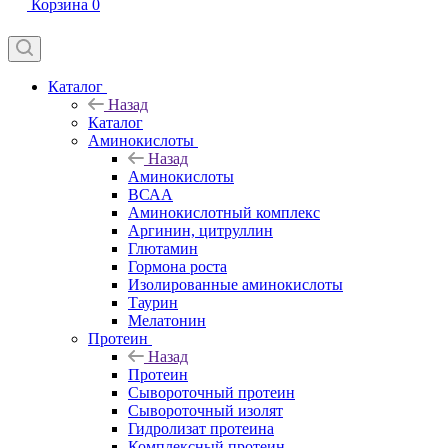
Корзина
0
Каталог
Назад
Каталог
Аминокислоты
Назад
Аминокислоты
ВСАА
Аминокислотный комплекс
Аргинин, цитруллин
Глютамин
Гормона роста
Изолированные аминокислоты
Таурин
Мелатонин
Протеин
Назад
Протеин
Сывороточный протеин
Сывороточный изолят
Гидролизат протеина
Комплексный протеин