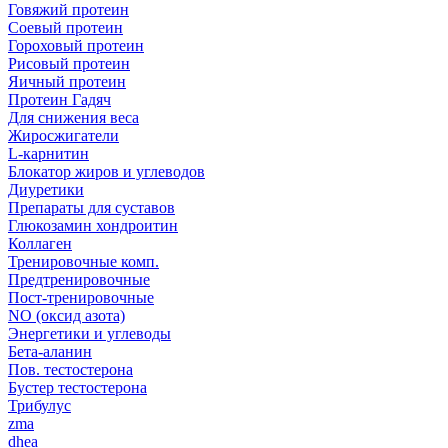
Говяжий протеин
Соевый протеин
Гороховый протеин
Рисовый протеин
Яичный протеин
Протеин Гадяч
Для снижения веса
Жиросжигатели
L-карнитин
Блокатор жиров и углеводов
Диуретики
Препараты для суставов
Глюкозамин хондроитин
Коллаген
Тренировочные комп.
Предтренировочные
Пост-тренировочные
NO (оксид азота)
Энергетики и углеводы
Бета-аланин
Пов. тестостерона
Бустер тестостерона
Трибулус
zma
dhea