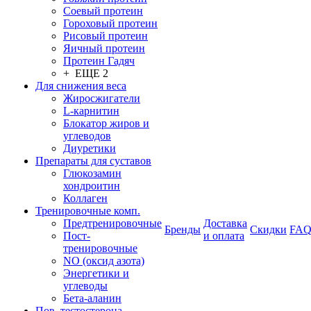
Соевый протеин
Гороховый протеин
Рисовый протеин
Яичный протеин
Протеин Гадяч
+ ЕЩЕ 2
Для снижения веса
Жиросжигатели
L-карнитин
Блокатор жиров и
углеводов
Диуретики
Препараты для суставов
Глюкозамин
хондроитин
Коллаген
Тренировочные комп.
Предтренировочные
Доставка
Бренды
Скидки
FA
Пост-
и оплата
тренировочные
NO (оксид азота)
Энергетики и
углеводы
Бета-аланин
Пов. тестостерона