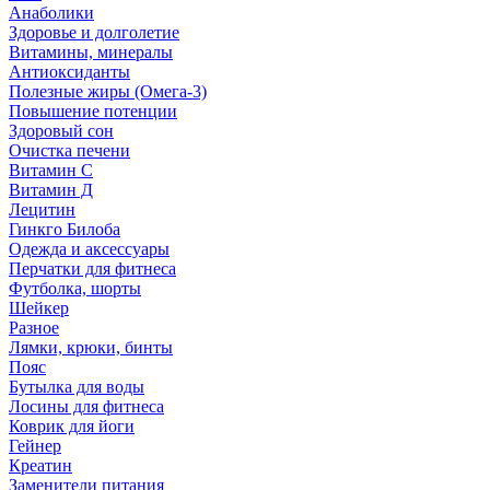
Анаболики
Здоровье и долголетие
Витамины, минералы
Антиоксиданты
Полезные жиры (Омега-3)
Повышение потенции
Здоровый сон
Очистка печени
Витамин С
Витамин Д
Лецитин
Гинкго Билоба
Одежда и аксессуары
Перчатки для фитнеса
Футболка, шорты
Шейкер
Разное
Лямки, крюки, бинты
Пояс
Бутылка для воды
Лосины для фитнеса
Коврик для йоги
Гейнер
Креатин
Заменители питания