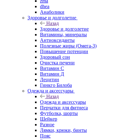
zma
dhea
Анаболики
Здоровье и долголетие
Назад
Здоровье и долголетие
Витамины, минералы
Антиоксиданты
Полезные жиры (Омега-3)
Повышение потенции
Здоровый сон
Очистка печени
Витамин С
Витамин Д
Лецитин
Гинкго Билоба
Одежда и аксессуары
Назад
Одежда и аксессуары
Перчатки для фитнеса
Футболка, шорты
Шейкер
Разное
Лямки, крюки, бинты
Пояс