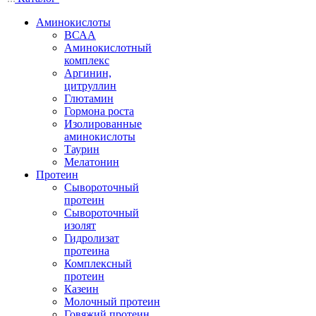
Аминокислоты
ВСАА
Аминокислотный
комплекс
Аргинин,
цитруллин
Глютамин
Гормона роста
Изолированные
аминокислоты
Таурин
Мелатонин
Протеин
Сывороточный
протеин
Сывороточный
изолят
Гидролизат
протеина
Комплексный
протеин
Казеин
Молочный протеин
Говяжий протеин