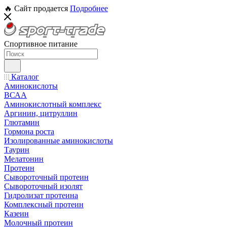
🔥 Сайт продается
Подробнее
Спортивное питание
Каталог
Аминокислоты
ВСАА
Аминокислотный комплекс
Аргинин, цитруллин
Глютамин
Гормона роста
Изолированные аминокислоты
Таурин
Мелатонин
Протеин
Сывороточный протеин
Сывороточный изолят
Гидролизат протеина
Комплексный протеин
Казеин
Молочный протеин