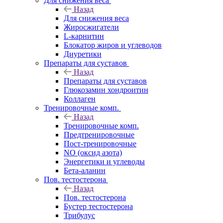
Для снижения веса
Назад
Для снижения веса
Жиросжигатели
L-карнитин
Блокатор жиров и углеводов
Диуретики
Препараты для суставов
Назад
Препараты для суставов
Глюкозамин хондроитин
Коллаген
Тренировочные комп.
Назад
Тренировочные комп.
Предтренировочные
Пост-тренировочные
NO (оксид азота)
Энергетики и углеводы
Бета-аланин
Пов. тестостерона
Назад
Пов. тестостерона
Бустер тестостерона
Трибулус