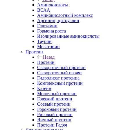
Аминокислоты
ВСАА
Аминокислотный комплекс
Аргинин, цитруллин
Глютамин
Гормона роста
Изолированные аминокислоты
Таурин
Мелатонин
Протеин
Назад
Протеин
Сывороточный протеин
Сывороточный изолят
Гидролизат протеина
Комплексный протеин
Казеин
Молочный протеин
Говяжий протеин
Соевый протеин
Гороховый протеин
Рисовый протеин
Яичный протеин
Протеин Гадяч