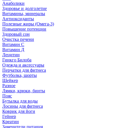
Анаболики
Здоровье и долголетие
Витамины, минералы
Антиоксиданты
Полезные жиры (Омега-3)
Повышение потенции
Здоровый сон
Очистка печени
Витамин С
Витамин Д
Лецитин
Гинкго Билоба
Одежда и аксессуары
Перчатки для фитнеса
Футболка, шорты
Шейкер
Разное
Лямки, крюки, бинты
Пояс
Бутылка для воды
Лосины для фитнеса
Коврик для йоги
Гейнер
Креатин
Заменители питания