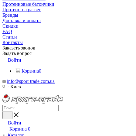
Протеиновые батончики
Протеин на развес
Бренды
Доставка и оплата
Скидки
FAQ
Статьи
Контакты
Заказать звонок
Задать вопрос
Войти
Корзина
0
info@sport-trade.com.ua
г. Киев
Войти
Корзина
0
Каталог