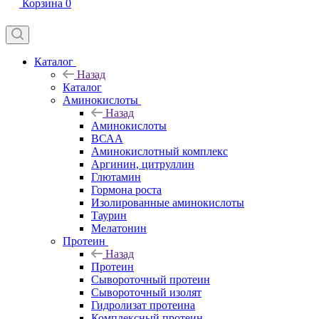
Корзина
0
Каталог
Назад
Каталог
Аминокислоты
Назад
Аминокислоты
ВСАА
Аминокислотный комплекс
Аргинин, цитруллин
Глютамин
Гормона роста
Изолированные аминокислоты
Таурин
Мелатонин
Протеин
Назад
Протеин
Сывороточный протеин
Сывороточный изолят
Гидролизат протеина
Комплексный протеин