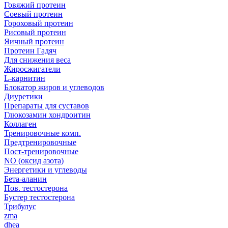
Говяжий протеин
Соевый протеин
Гороховый протеин
Рисовый протеин
Яичный протеин
Протеин Гадяч
Для снижения веса
Жиросжигатели
L-карнитин
Блокатор жиров и углеводов
Диуретики
Препараты для суставов
Глюкозамин хондроитин
Коллаген
Тренировочные комп.
Предтренировочные
Пост-тренировочные
NO (оксид азота)
Энергетики и углеводы
Бета-аланин
Пов. тестостерона
Бустер тестостерона
Трибулус
zma
dhea