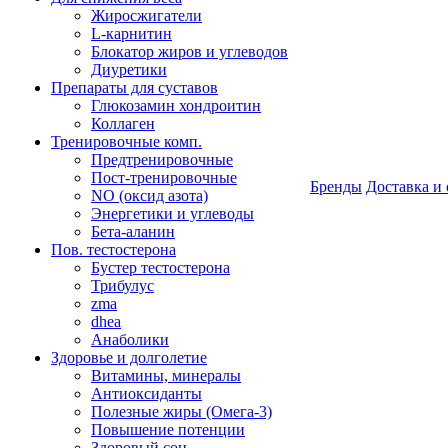
Жиросжигатели
L-карнитин
Блокатор жиров и углеводов
Диуретики
Препараты для суставов
Глюкозамин хондроитин
Коллаген
Тренировочные комп.
Предтренировочные
Пост-тренировочные
Бренды
Доставка и 
NO (оксид азота)
Энергетики и углеводы
Бета-аланин
Пов. тестостерона
Бустер тестостерона
Трибулус
zma
dhea
Анаболики
Здоровье и долголетие
Витамины, минералы
Антиоксиданты
Полезные жиры (Омега-3)
Повышение потенции
Здоровый сон