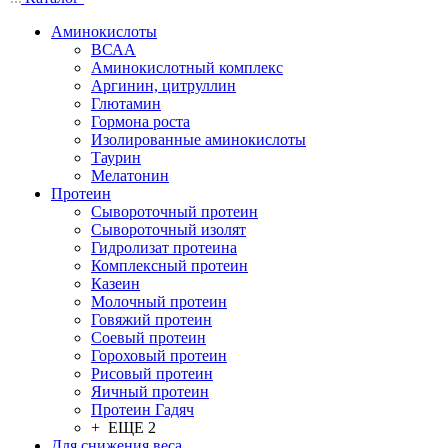
Аминокислоты
ВСАА
Аминокислотный комплекс
Аргинин, цитруллин
Глютамин
Гормона роста
Изолированные аминокислоты
Таурин
Мелатонин
Протеин
Сывороточный протеин
Сывороточный изолят
Гидролизат протеина
Комплексный протеин
Казеин
Молочный протеин
Говяжий протеин
Соевый протеин
Гороховый протеин
Рисовый протеин
Яичный протеин
Протеин Гадяч
+ ЕЩЕ 2
Для снижения веса