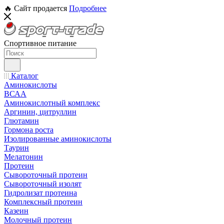
🔥 Сайт продается
Подробнее
Спортивное питание
Каталог
Аминокислоты
ВСАА
Аминокислотный комплекс
Аргинин, цитруллин
Глютамин
Гормона роста
Изолированные аминокислоты
Таурин
Мелатонин
Протеин
Сывороточный протеин
Сывороточный изолят
Гидролизат протеина
Комплексный протеин
Казеин
Молочный протеин