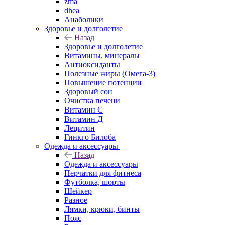
zma
dhea
Анаболики
Здоровье и долголетие
Назад
Здоровье и долголетие
Витамины, минералы
Антиоксиданты
Полезные жиры (Омега-3)
Повышение потенции
Здоровый сон
Очистка печени
Витамин С
Витамин Д
Лецитин
Гинкго Билоба
Одежда и аксессуары
Назад
Одежда и аксессуары
Перчатки для фитнеса
Футболка, шорты
Шейкер
Разное
Лямки, крюки, бинты
Пояс