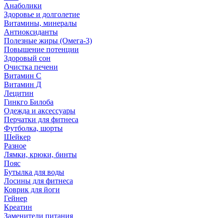
Анаболики
Здоровье и долголетие
Витамины, минералы
Антиоксиданты
Полезные жиры (Омега-3)
Повышение потенции
Здоровый сон
Очистка печени
Витамин С
Витамин Д
Лецитин
Гинкго Билоба
Одежда и аксессуары
Перчатки для фитнеса
Футболка, шорты
Шейкер
Разное
Лямки, крюки, бинты
Пояс
Бутылка для воды
Лосины для фитнеса
Коврик для йоги
Гейнер
Креатин
Заменители питания