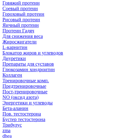
Говяжий протеин
Соевый протеин
Гороховый протеин
Рисовый протеин
Яичный протеин
Протеин Гадяч
Для снижения веса
Жиросжигатели
L-карнитин
Блокатор жиров и углеводов
Диуретики
Препараты для суставов
Глюкозамин хондроитин
Коллаген
Тренировочные комп.
Предтренировочные
Пост-тренировочные
NO (оксид азота)
Энергетики и углеводы
Бета-аланин
Пов. тестостерона
Бустер тестостерона
Трибулус
zma
dhea