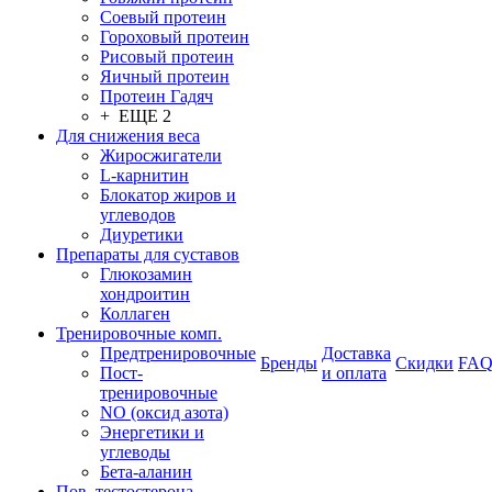
Соевый протеин
Гороховый протеин
Рисовый протеин
Яичный протеин
Протеин Гадяч
+ ЕЩЕ 2
Для снижения веса
Жиросжигатели
L-карнитин
Блокатор жиров и
углеводов
Диуретики
Препараты для суставов
Глюкозамин
хондроитин
Коллаген
Тренировочные комп.
Предтренировочные
Доставка
Бренды
Скидки
FA
Пост-
и оплата
тренировочные
NO (оксид азота)
Энергетики и
углеводы
Бета-аланин
Пов. тестостерона