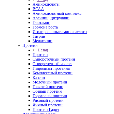
Аминокислоты
ВСАА
Аминокислотный комплекс
Аргинин, цитруллин
Глютамин
Гормона роста
Изолированные аминокислоты
Таурин
Мелатонин
Протеин
Назад
Протеин
Сывороточный протеин
Сывороточный изолят
Гидролизат протеина
Комплексный протеин
Казеин
Молочный протеин
Говяжий протеин
Соевый протеин
Гороховый протеин
Рисовый протеин
Яичный протеин
Протеин Гадяч