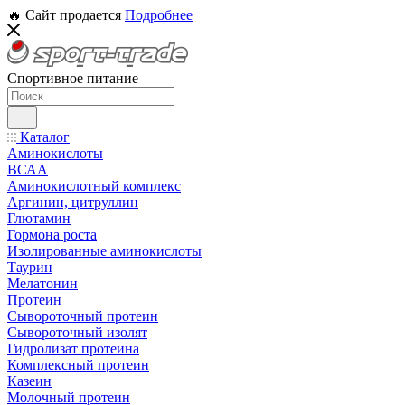
🔥 Сайт продается
Подробнее
Спортивное питание
Каталог
Аминокислоты
ВСАА
Аминокислотный комплекс
Аргинин, цитруллин
Глютамин
Гормона роста
Изолированные аминокислоты
Таурин
Мелатонин
Протеин
Сывороточный протеин
Сывороточный изолят
Гидролизат протеина
Комплексный протеин
Казеин
Молочный протеин