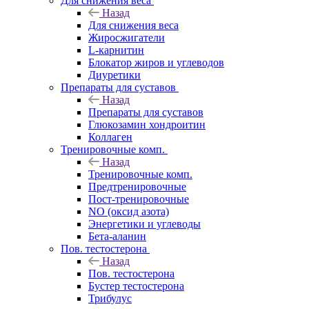
Для снижения веса
Назад
Для снижения веса
Жиросжигатели
L-карнитин
Блокатор жиров и углеводов
Диуретики
Препараты для суставов
Назад
Препараты для суставов
Глюкозамин хондроитин
Коллаген
Тренировочные комп.
Назад
Тренировочные комп.
Предтренировочные
Пост-тренировочные
NO (оксид азота)
Энергетики и углеводы
Бета-аланин
Пов. тестостерона
Назад
Пов. тестостерона
Бустер тестостерона
Трибулус