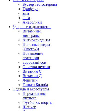
Бустер тестостерона
Трибулус
zma
dhea
Анаболики
Здоровье и долголетие
Витамины,
минералы
Антиоксиданты
Полезные жиры
(Омега-3)
Повышение
потенции
Здоровый сон
Очистка печени
Витамин С
Витамин Д
Лецитин
Гинкго Билоба
Одежда и аксессуары
Перчатки для
фитнеса
Футболка, шорты
Шейкер