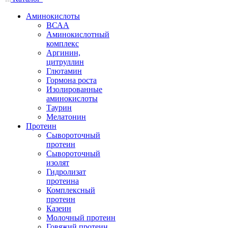
Аминокислоты
ВСАА
Аминокислотный
комплекс
Аргинин,
цитруллин
Глютамин
Гормона роста
Изолированные
аминокислоты
Таурин
Мелатонин
Протеин
Сывороточный
протеин
Сывороточный
изолят
Гидролизат
протеина
Комплексный
протеин
Казеин
Молочный протеин
Говяжий протеин