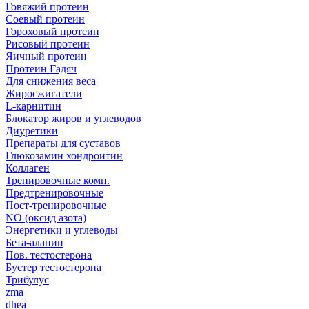
Говяжий протеин
Соевый протеин
Гороховый протеин
Рисовый протеин
Яичный протеин
Протеин Гадяч
Для снижения веса
Жиросжигатели
L-карнитин
Блокатор жиров и углеводов
Диуретики
Препараты для суставов
Глюкозамин хондроитин
Коллаген
Тренировочные комп.
Предтренировочные
Пост-тренировочные
NO (оксид азота)
Энергетики и углеводы
Бета-аланин
Пов. тестостерона
Бустер тестостерона
Трибулус
zma
dhea