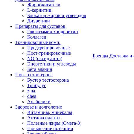
Жиросжигатели
L-карнитин
Блокатор жиров и углеводов
Диуретики
Препараты для суставов
Глюкозамин хондроитин
Коллаген
Тренировочные комп.
Предтренировочные
Пост-тренировочные
Бренды
Доставка и 
NO (оксид азота)
Энергетики и углеводы
Бета-аланин
Пов. тестостерона
Бустер тестостерона
Трибулус
zma
dhea
Анаболики
Здоровье и долголетие
Витамины, минералы
Антиоксиданты
Полезные жиры (Омега-3)
Повышение потенции
Здоровый сон