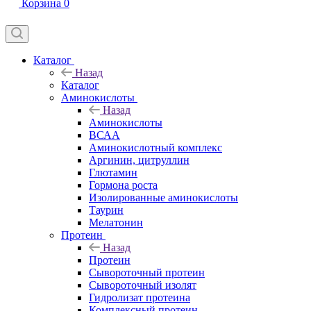
Корзина
0
Каталог
Назад
Каталог
Аминокислоты
Назад
Аминокислоты
ВСАА
Аминокислотный комплекс
Аргинин, цитруллин
Глютамин
Гормона роста
Изолированные аминокислоты
Таурин
Мелатонин
Протеин
Назад
Протеин
Сывороточный протеин
Сывороточный изолят
Гидролизат протеина
Комплексный протеин