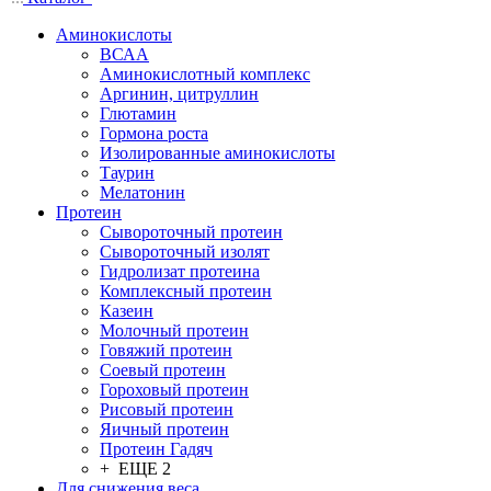
Аминокислоты
ВСАА
Аминокислотный комплекс
Аргинин, цитруллин
Глютамин
Гормона роста
Изолированные аминокислоты
Таурин
Мелатонин
Протеин
Сывороточный протеин
Сывороточный изолят
Гидролизат протеина
Комплексный протеин
Казеин
Молочный протеин
Говяжий протеин
Соевый протеин
Гороховый протеин
Рисовый протеин
Яичный протеин
Протеин Гадяч
+ ЕЩЕ 2
Для снижения веса