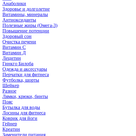
Анаболики
Здоровье и долголетие
Витамины, минералы
Антиоксиданты
Полезные жиры (Омега-3)
Повышение потенции
Здоровый сон
Очистка печени
Витамин С
Витамин Д
Лецитин
Гинкго Билоба
Одежда и аксессуары
Перчатки для фитнеса
Футболка, шорты
Шейкер
Разное
Лямки, крюки, бинты
Пояс
Бутылка для воды
Лосины для фитнеса
Коврик для йоги
Гейнер
Креатин
Заменители питания