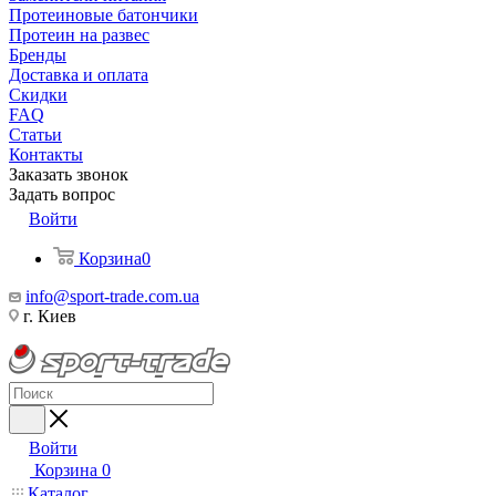
Протеиновые батончики
Протеин на развес
Бренды
Доставка и оплата
Скидки
FAQ
Статьи
Контакты
Заказать звонок
Задать вопрос
Войти
Корзина
0
info@sport-trade.com.ua
г. Киев
Войти
Корзина
0
Каталог