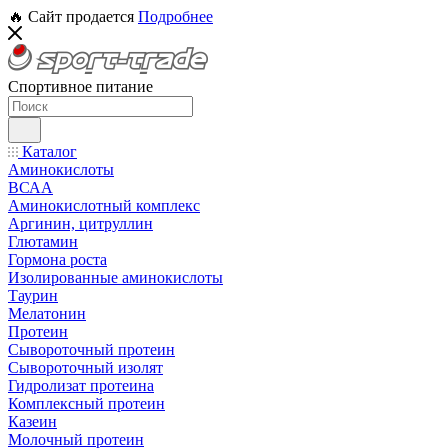
🔥 Сайт продается
Подробнее
Спортивное питание
Каталог
Аминокислоты
ВСАА
Аминокислотный комплекс
Аргинин, цитруллин
Глютамин
Гормона роста
Изолированные аминокислоты
Таурин
Мелатонин
Протеин
Сывороточный протеин
Сывороточный изолят
Гидролизат протеина
Комплексный протеин
Казеин
Молочный протеин