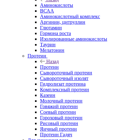
Аминокислоты
ВСАА
Аминокислотный комплекс
Аргинин, цитруллин
Глютамин
Гормона роста
Изолированные аминокислоты
Таурин
Мелатонин
Протеин
Назад
Протеин
Сывороточный протеин
Сывороточный изолят
Гидролизат протеина
Комплексный протеин
Казеин
Молочный протеин
Говяжий протеин
Соевый протеин
Гороховый протеин
Рисовый протеин
Яичный протеин
Протеин Гадяч