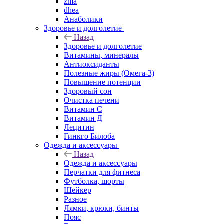
zma
dhea
Анаболики
Здоровье и долголетие
Назад
Здоровье и долголетие
Витамины, минералы
Антиоксиданты
Полезные жиры (Омега-3)
Повышение потенции
Здоровый сон
Очистка печени
Витамин С
Витамин Д
Лецитин
Гинкго Билоба
Одежда и аксессуары
Назад
Одежда и аксессуары
Перчатки для фитнеса
Футболка, шорты
Шейкер
Разное
Лямки, крюки, бинты
Пояс