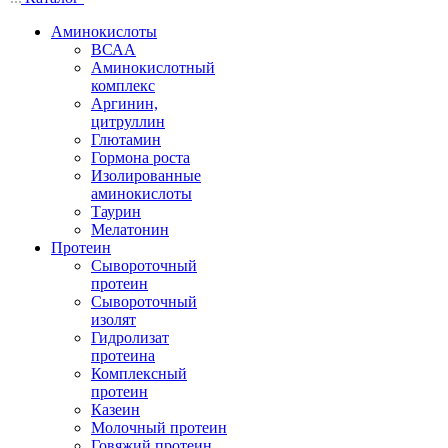
Аминокислоты
ВСАА
Аминокислотный
комплекс
Аргинин,
цитруллин
Глютамин
Гормона роста
Изолированные
аминокислоты
Таурин
Мелатонин
Протеин
Сывороточный
протеин
Сывороточный
изолят
Гидролизат
протеина
Комплексный
протеин
Казеин
Молочный протеин
Говяжий протеин