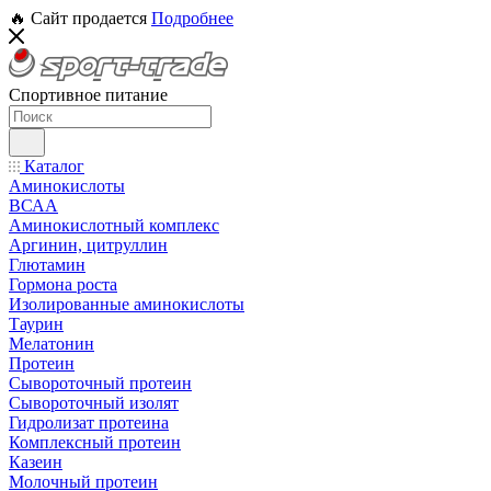
🔥 Сайт продается
Подробнее
Спортивное питание
Каталог
Аминокислоты
ВСАА
Аминокислотный комплекс
Аргинин, цитруллин
Глютамин
Гормона роста
Изолированные аминокислоты
Таурин
Мелатонин
Протеин
Сывороточный протеин
Сывороточный изолят
Гидролизат протеина
Комплексный протеин
Казеин
Молочный протеин