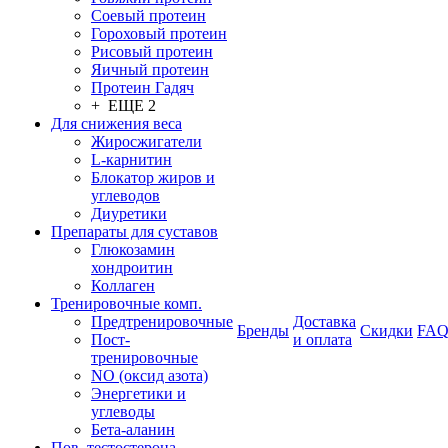
Соевый протеин
Гороховый протеин
Рисовый протеин
Яичный протеин
Протеин Гадяч
+ ЕЩЕ 2
Для снижения веса
Жиросжигатели
L-карнитин
Блокатор жиров и
углеводов
Диуретики
Препараты для суставов
Глюкозамин
хондроитин
Коллаген
Тренировочные комп.
Предтренировочные
Доставка
Бренды
Скидки
FA
Пост-
и оплата
тренировочные
NO (оксид азота)
Энергетики и
углеводы
Бета-аланин
Пов. тестостерона