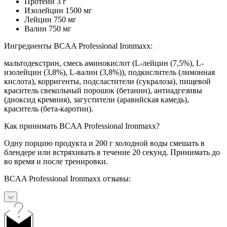
Протеин 3 г
Изолейцин 1500 мг
Лейцин 750 мг
Валин 750 мг
Ингредиенты BCAA Professional Ironmaxx:
мальтодекстрин, смесь аминокислот (L-лейцин (7,5%), L-
изолейцин (3,8%), L-валин (3,8%)), подкислитель (лимонная
кислота), корригенты, подсластители (сукралоза), пищевой
краситель свекольный порошок (бетанин), антиадгезивы
(диоксид кремния), загустители (аравийская камедь),
краситель (бета-каротин).
Как принимать BCAA Professional Ironmaxx?
Одну порцию продукта и 200 г холодной воды смешать в
блендере или встряхивать в течение 20 секунд. Принимать до
во время и после тренировки.
BCAA Professional Ironmaxx отзывы: