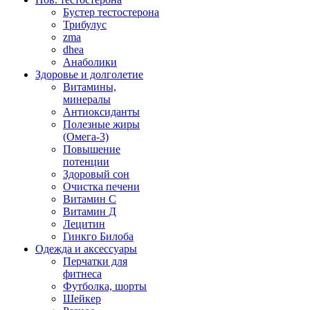
Бустер тестостерона
Трибулус
zma
dhea
Анаболики
Здоровье и долголетие
Витамины,
минералы
Антиоксиданты
Полезные жиры
(Омега-3)
Повышение
потенции
Здоровый сон
Очистка печени
Витамин С
Витамин Д
Лецитин
Гинкго Билоба
Одежда и аксессуары
Перчатки для
фитнеса
Футболка, шорты
Шейкер