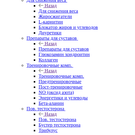
Для снижения веса
Назад
Для снижения веса
Жиросжигатели
L-карнитин
Блокатор жиров и углеводов
Диуретики
Препараты для суставов
Назад
Препараты для суставов
Глюкозамин хондроитин
Коллаген
Тренировочные комп.
Назад
Тренировочные комп.
Предтренировочные
Пост-тренировочные
NO (оксид азота)
Энергетики и углеводы
Бета-аланин
Пов. тестостерона
Назад
Пов. тестостерона
Бустер тестостерона
Трибулус