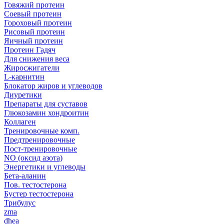
Говяжий протеин
Соевый протеин
Гороховый протеин
Рисовый протеин
Яичный протеин
Протеин Гадяч
Для снижения веса
Жиросжигатели
L-карнитин
Блокатор жиров и углеводов
Диуретики
Препараты для суставов
Глюкозамин хондроитин
Коллаген
Тренировочные комп.
Предтренировочные
Пост-тренировочные
NO (оксид азота)
Энергетики и углеводы
Бета-аланин
Пов. тестостерона
Бустер тестостерона
Трибулус
zma
dhea