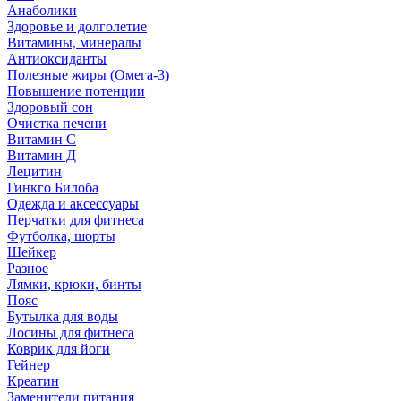
Анаболики
Здоровье и долголетие
Витамины, минералы
Антиоксиданты
Полезные жиры (Омега-3)
Повышение потенции
Здоровый сон
Очистка печени
Витамин С
Витамин Д
Лецитин
Гинкго Билоба
Одежда и аксессуары
Перчатки для фитнеса
Футболка, шорты
Шейкер
Разное
Лямки, крюки, бинты
Пояс
Бутылка для воды
Лосины для фитнеса
Коврик для йоги
Гейнер
Креатин
Заменители питания