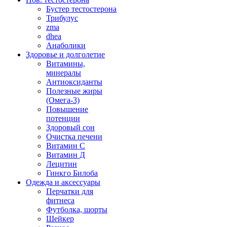
Бустер тестостерона
Трибулус
zma
dhea
Анаболики
Здоровье и долголетие
Витамины,
минералы
Антиоксиданты
Полезные жиры
(Омега-3)
Повышение
потенции
Здоровый сон
Очистка печени
Витамин С
Витамин Д
Лецитин
Гинкго Билоба
Одежда и аксессуары
Перчатки для
фитнеса
Футболка, шорты
Шейкер