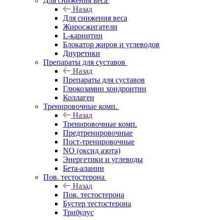
Для снижения веса
Назад
Для снижения веса
Жиросжигатели
L-карнитин
Блокатор жиров и углеводов
Диуретики
Препараты для суставов
Назад
Препараты для суставов
Глюкозамин хондроитин
Коллаген
Тренировочные комп.
Назад
Тренировочные комп.
Предтренировочные
Пост-тренировочные
NO (оксид азота)
Энергетики и углеводы
Бета-аланин
Пов. тестостерона
Назад
Пов. тестостерона
Бустер тестостерона
Трибулус