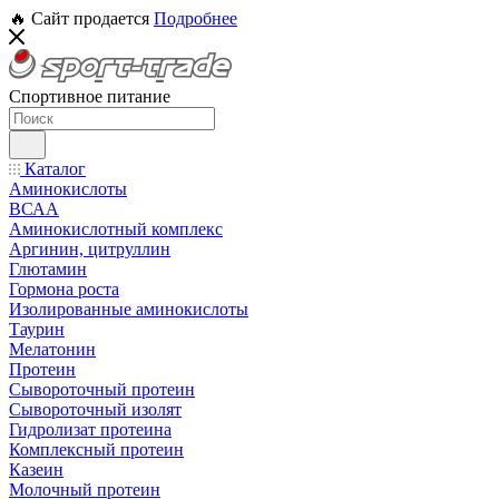
🔥 Сайт продается
Подробнее
Спортивное питание
Каталог
Аминокислоты
ВСАА
Аминокислотный комплекс
Аргинин, цитруллин
Глютамин
Гормона роста
Изолированные аминокислоты
Таурин
Мелатонин
Протеин
Сывороточный протеин
Сывороточный изолят
Гидролизат протеина
Комплексный протеин
Казеин
Молочный протеин