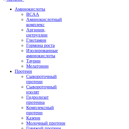
Аминокислоты
ВСАА
Аминокислотный
комплекс
Аргинин,
цитруллин
Глютамин
Гормона роста
Изолированные
аминокислоты
Таурин
Мелатонин
Протеин
Сывороточный
протеин
Сывороточный
изолят
Гидролизат
протеина
Комплексный
протеин
Казеин
Молочный протеин
Говяжий протеин