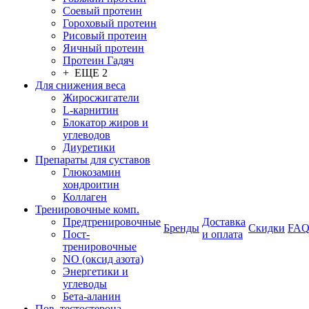
Соевый протеин
Гороховый протеин
Рисовый протеин
Яичный протеин
Протеин Гадяч
+ ЕЩЕ 2
Для снижения веса
Жиросжигатели
L-карнитин
Блокатор жиров и
углеводов
Диуретики
Препараты для суставов
Глюкозамин
хондроитин
Коллаген
Тренировочные комп.
Предтренировочные
Доставка
Бренды
Скидки
FA
Пост-
и оплата
тренировочные
NO (оксид азота)
Энергетики и
углеводы
Бета-аланин
Пов. тестостерона