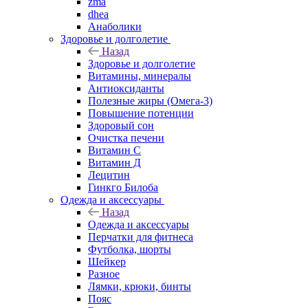
zma
dhea
Анаболики
Здоровье и долголетие
Назад
Здоровье и долголетие
Витамины, минералы
Антиоксиданты
Полезные жиры (Омега-3)
Повышение потенции
Здоровый сон
Очистка печени
Витамин С
Витамин Д
Лецитин
Гинкго Билоба
Одежда и аксессуары
Назад
Одежда и аксессуары
Перчатки для фитнеса
Футболка, шорты
Шейкер
Разное
Лямки, крюки, бинты
Пояс