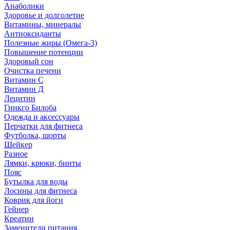
Анаболики
Здоровье и долголетие
Витамины, минералы
Антиоксиданты
Полезные жиры (Омега-3)
Повышение потенции
Здоровый сон
Очистка печени
Витамин С
Витамин Д
Лецитин
Гинкго Билоба
Одежда и аксессуары
Перчатки для фитнеса
Футболка, шорты
Шейкер
Разное
Лямки, крюки, бинты
Пояс
Бутылка для воды
Лосины для фитнеса
Коврик для йоги
Гейнер
Креатин
Заменители питания