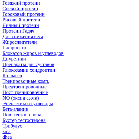
Говяжий протеин
Соевый протеин
Гороховый протеин
Рисовый протеин
Яичный протеин
Протеин Гадяч
Для снижения веса
Жиросжигатели
L-карнитин
Блокатор жиров и углеводов
Диуретики
Препараты для суставов
Глюкозамин хондроитин
Коллаген
Тренировочные комп.
Предтренировочные
Пост-тренировочные
NO (оксид азота)
Энергетики и углеводы
Бета-аланин
Пов. тестостерона
Бустер тестостерона
Трибулус
zma
dhea