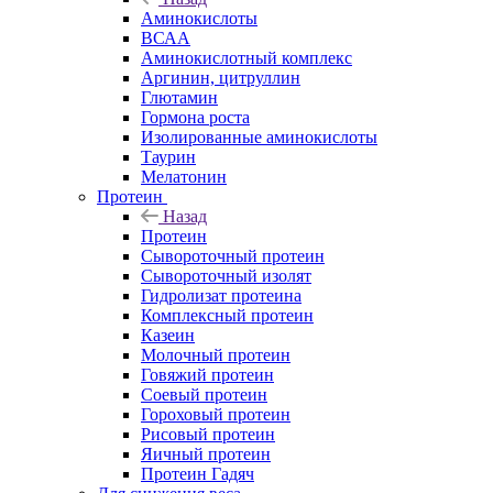
Аминокислоты
ВСАА
Аминокислотный комплекс
Аргинин, цитруллин
Глютамин
Гормона роста
Изолированные аминокислоты
Таурин
Мелатонин
Протеин
Назад
Протеин
Сывороточный протеин
Сывороточный изолят
Гидролизат протеина
Комплексный протеин
Казеин
Молочный протеин
Говяжий протеин
Соевый протеин
Гороховый протеин
Рисовый протеин
Яичный протеин
Протеин Гадяч