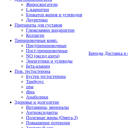
Жиросжигатели
L-карнитин
Блокатор жиров и углеводов
Диуретики
Препараты для суставов
Глюкозамин хондроитин
Коллаген
Тренировочные комп.
Предтренировочные
Пост-тренировочные
Бренды
Доставка и 
NO (оксид азота)
Энергетики и углеводы
Бета-аланин
Пов. тестостерона
Бустер тестостерона
Трибулус
zma
dhea
Анаболики
Здоровье и долголетие
Витамины, минералы
Антиоксиданты
Полезные жиры (Омега-3)
Повышение потенции
Здоровый сон