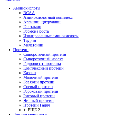
Аминокислоты
ВСАА
Аминокислотный комплекс
Аргинин, цитруллин
Глютамин
Гормона роста
Изолированные аминокислоты
Таурин
Мелатонин
Протеин
Сывороточный протеин
Сывороточный изолят
Гидролизат протеина
Комплексный протеин
Казеин
Молочный протеин
Говяжий протеин
Соевый протеин
Гороховый протеин
Рисовый протеин
Яичный протеин
Протеин Гадяч
+ ЕЩЕ 2
Для снижения веса