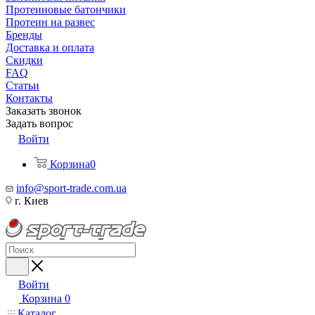
Протеиновые батончики
Протеин на развес
Бренды
Доставка и оплата
Скидки
FAQ
Статьи
Контакты
Заказать звонок
Задать вопрос
Войти
Корзина
0
info@sport-trade.com.ua
г. Киев
Войти
Корзина
0
Каталог