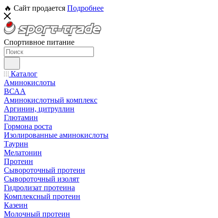
🔥 Сайт продается
Подробнее
Спортивное питание
Каталог
Аминокислоты
ВСАА
Аминокислотный комплекс
Аргинин, цитруллин
Глютамин
Гормона роста
Изолированные аминокислоты
Таурин
Мелатонин
Протеин
Сывороточный протеин
Сывороточный изолят
Гидролизат протеина
Комплексный протеин
Казеин
Молочный протеин