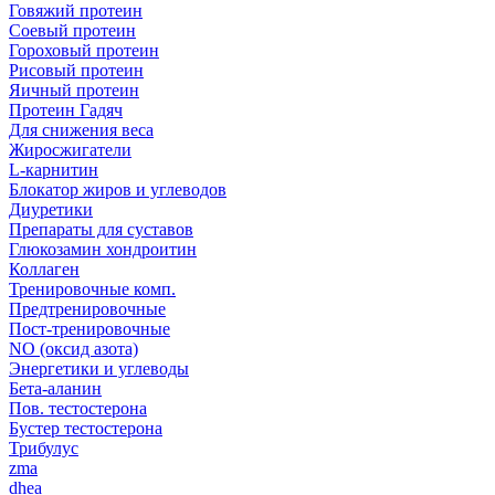
Говяжий протеин
Соевый протеин
Гороховый протеин
Рисовый протеин
Яичный протеин
Протеин Гадяч
Для снижения веса
Жиросжигатели
L-карнитин
Блокатор жиров и углеводов
Диуретики
Препараты для суставов
Глюкозамин хондроитин
Коллаген
Тренировочные комп.
Предтренировочные
Пост-тренировочные
NO (оксид азота)
Энергетики и углеводы
Бета-аланин
Пов. тестостерона
Бустер тестостерона
Трибулус
zma
dhea