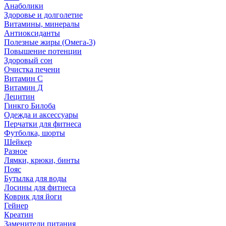
Анаболики
Здоровье и долголетие
Витамины, минералы
Антиоксиданты
Полезные жиры (Омега-3)
Повышение потенции
Здоровый сон
Очистка печени
Витамин С
Витамин Д
Лецитин
Гинкго Билоба
Одежда и аксессуары
Перчатки для фитнеса
Футболка, шорты
Шейкер
Разное
Лямки, крюки, бинты
Пояс
Бутылка для воды
Лосины для фитнеса
Коврик для йоги
Гейнер
Креатин
Заменители питания