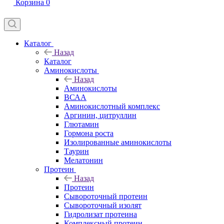
Корзина
0
Каталог
Назад
Каталог
Аминокислоты
Назад
Аминокислоты
ВСАА
Аминокислотный комплекс
Аргинин, цитруллин
Глютамин
Гормона роста
Изолированные аминокислоты
Таурин
Мелатонин
Протеин
Назад
Протеин
Сывороточный протеин
Сывороточный изолят
Гидролизат протеина
Комплексный протеин