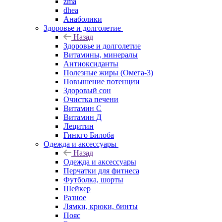
zma
dhea
Анаболики
Здоровье и долголетие
Назад
Здоровье и долголетие
Витамины, минералы
Антиоксиданты
Полезные жиры (Омега-3)
Повышение потенции
Здоровый сон
Очистка печени
Витамин С
Витамин Д
Лецитин
Гинкго Билоба
Одежда и аксессуары
Назад
Одежда и аксессуары
Перчатки для фитнеса
Футболка, шорты
Шейкер
Разное
Лямки, крюки, бинты
Пояс