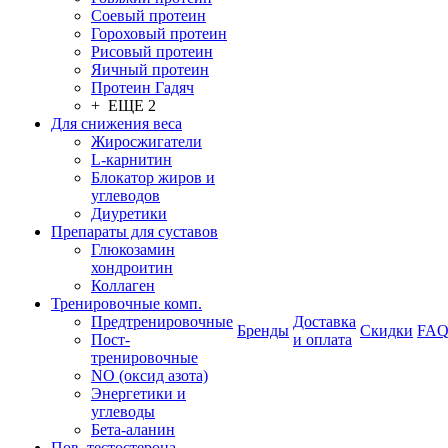
Соевый протеин
Гороховый протеин
Рисовый протеин
Яичный протеин
Протеин Гадяч
+ ЕЩЕ 2
Для снижения веса
Жиросжигатели
L-карнитин
Блокатор жиров и
углеводов
Диуретики
Препараты для суставов
Глюкозамин
хондроитин
Коллаген
Тренировочные комп.
Предтренировочные
Доставка
Бренды
Скидки
FA
Пост-
и оплата
тренировочные
NO (оксид азота)
Энергетики и
углеводы
Бета-аланин
Пов. тестостерона