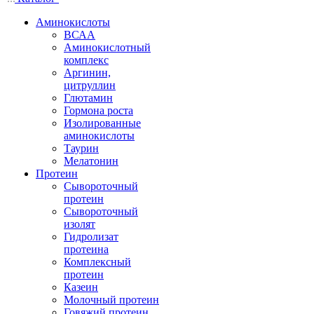
Аминокислоты
ВСАА
Аминокислотный
комплекс
Аргинин,
цитруллин
Глютамин
Гормона роста
Изолированные
аминокислоты
Таурин
Мелатонин
Протеин
Сывороточный
протеин
Сывороточный
изолят
Гидролизат
протеина
Комплексный
протеин
Казеин
Молочный протеин
Говяжий протеин