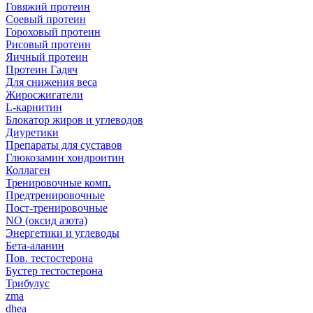
Говяжий протеин
Соевый протеин
Гороховый протеин
Рисовый протеин
Яичный протеин
Протеин Гадяч
Для снижения веса
Жиросжигатели
L-карнитин
Блокатор жиров и углеводов
Диуретики
Препараты для суставов
Глюкозамин хондроитин
Коллаген
Тренировочные комп.
Предтренировочные
Пост-тренировочные
NO (оксид азота)
Энергетики и углеводы
Бета-аланин
Пов. тестостерона
Бустер тестостерона
Трибулус
zma
dhea