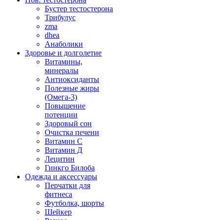
Бустер тестостерона
Трибулус
zma
dhea
Анаболики
Здоровье и долголетие
Витамины,
минералы
Антиоксиданты
Полезные жиры
(Омега-3)
Повышение
потенции
Здоровый сон
Очистка печени
Витамин С
Витамин Д
Лецитин
Гинкго Билоба
Одежда и аксессуары
Перчатки для
фитнеса
Футболка, шорты
Шейкер