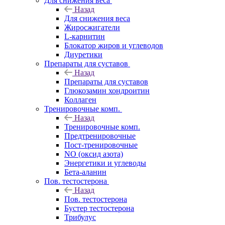
Для снижения веса
Назад
Для снижения веса
Жиросжигатели
L-карнитин
Блокатор жиров и углеводов
Диуретики
Препараты для суставов
Назад
Препараты для суставов
Глюкозамин хондроитин
Коллаген
Тренировочные комп.
Назад
Тренировочные комп.
Предтренировочные
Пост-тренировочные
NO (оксид азота)
Энергетики и углеводы
Бета-аланин
Пов. тестостерона
Назад
Пов. тестостерона
Бустер тестостерона
Трибулус