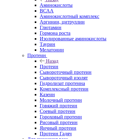
Аминокислоты
ВСАА
Аминокислотный комплекс
Аргинин, цитруллин
Глютамин
Гормона роста
Изолированные аминокислоты
Таурин
Мелатонин
Протеин
Назад
Протеин
Сывороточный протеин
Сывороточный изолят
Гидролизат протеина
Комплексный протеин
Казеин
Молочный протеин
Говяжий протеин
Соевый протеин
Гороховый протеин
Рисовый протеин
Яичный протеин
Протеин Гадяч