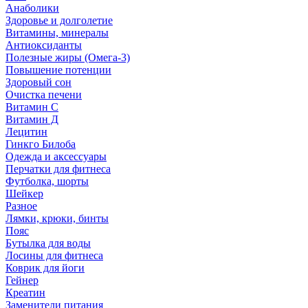
Анаболики
Здоровье и долголетие
Витамины, минералы
Антиоксиданты
Полезные жиры (Омега-3)
Повышение потенции
Здоровый сон
Очистка печени
Витамин С
Витамин Д
Лецитин
Гинкго Билоба
Одежда и аксессуары
Перчатки для фитнеса
Футболка, шорты
Шейкер
Разное
Лямки, крюки, бинты
Пояс
Бутылка для воды
Лосины для фитнеса
Коврик для йоги
Гейнер
Креатин
Заменители питания