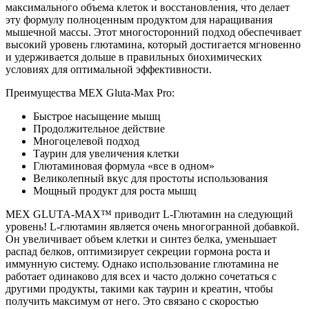
максимального объема клеток и восстановления, что делает
эту формулу полноценным продуктом для наращивания
мышечной массы. Этот многосторонний подход обеспечивает
высокий уровень глютамина, который достигается мгновенно
и удерживается дольше в правильных биохимических
условиях для оптимальной эффективности.
Преимущества MEX Gluta-Max Pro:
Быстрое насыщение мышц
Продолжительное действие
Многоцелевой подход
Таурин для увеличения клетки
Глютаминовая формула «все в одном»
Великолепный вкус для простоты использования
Мощный продукт для роста мышц
MEX GLUTA-MAX™ приводит L-Глютамин на следующий
уровень! L-глютамин является очень многогранной добавкой.
Он увеличивает объем клетки и синтез белка, уменьшает
распад белков, оптимизирует секреции гормона роста и
иммунную систему. Однако использование глютамина не
работает одинаково для всех и часто должно сочетаться с
другими продукты, такими как таурин и креатин, чтобы
получить максимум от него. Это связано с скоростью