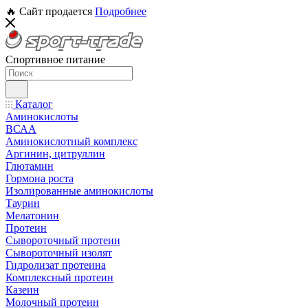
🔥 Сайт продается
Подробнее
Спортивное питание
Каталог
Аминокислоты
ВСАА
Аминокислотный комплекс
Аргинин, цитруллин
Глютамин
Гормона роста
Изолированные аминокислоты
Таурин
Мелатонин
Протеин
Сывороточный протеин
Сывороточный изолят
Гидролизат протеина
Комплексный протеин
Казеин
Молочный протеин