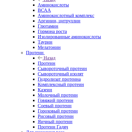
Аминокислоты
ВСАА
Аминокислотный комплекс
Аргинин, цитруллин
Глютамин
Гормона роста
Изолированные аминокислоты
Таурин
Мелатонин
Протеин
Назад
Протеин
Сывороточный протеин
Сывороточный изолят
Гидролизат протеина
Комплексный протеин
Казеин
Молочный протеин
Говяжий протеин
Соевый протеин
Гороховый протеин
Рисовый протеин
Яичный протеин
Протеин Гадяч