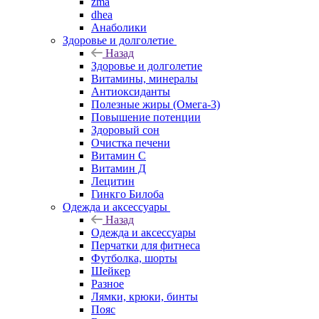
zma
dhea
Анаболики
Здоровье и долголетие
Назад
Здоровье и долголетие
Витамины, минералы
Антиоксиданты
Полезные жиры (Омега-3)
Повышение потенции
Здоровый сон
Очистка печени
Витамин С
Витамин Д
Лецитин
Гинкго Билоба
Одежда и аксессуары
Назад
Одежда и аксессуары
Перчатки для фитнеса
Футболка, шорты
Шейкер
Разное
Лямки, крюки, бинты
Пояс