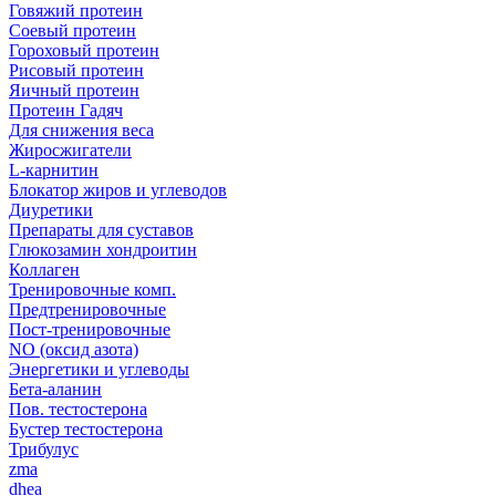
Говяжий протеин
Соевый протеин
Гороховый протеин
Рисовый протеин
Яичный протеин
Протеин Гадяч
Для снижения веса
Жиросжигатели
L-карнитин
Блокатор жиров и углеводов
Диуретики
Препараты для суставов
Глюкозамин хондроитин
Коллаген
Тренировочные комп.
Предтренировочные
Пост-тренировочные
NO (оксид азота)
Энергетики и углеводы
Бета-аланин
Пов. тестостерона
Бустер тестостерона
Трибулус
zma
dhea