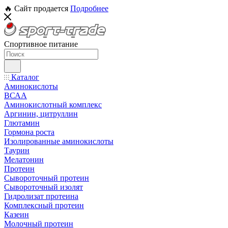
🔥 Сайт продается
Подробнее
Спортивное питание
Каталог
Аминокислоты
ВСАА
Аминокислотный комплекс
Аргинин, цитруллин
Глютамин
Гормона роста
Изолированные аминокислоты
Таурин
Мелатонин
Протеин
Сывороточный протеин
Сывороточный изолят
Гидролизат протеина
Комплексный протеин
Казеин
Молочный протеин