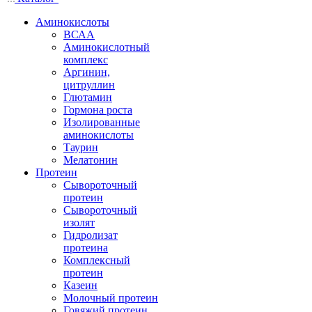
Аминокислоты
ВСАА
Аминокислотный
комплекс
Аргинин,
цитруллин
Глютамин
Гормона роста
Изолированные
аминокислоты
Таурин
Мелатонин
Протеин
Сывороточный
протеин
Сывороточный
изолят
Гидролизат
протеина
Комплексный
протеин
Казеин
Молочный протеин
Говяжий протеин