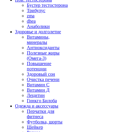
Бустер тестостерона
Трибулус
zma
dhea
Анаболики
Здоровье и долголетие
Витамины,
минералы
Антиоксиданты
Полезные жиры
(Омега-3)
Повышение
потенции
Здоровый сон
Очистка печени
Витамин С
Витамин Д
Лецитин
Гинкго Билоба
Одежда и аксессуары
Перчатки для
фитнеса
Футболка, шорты
Шейкер