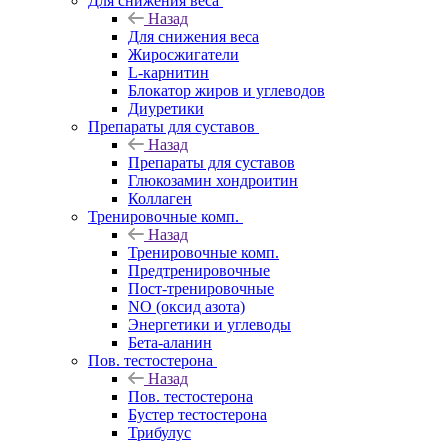
Для снижения веса
Назад
Для снижения веса
Жиросжигатели
L-карнитин
Блокатор жиров и углеводов
Диуретики
Препараты для суставов
Назад
Препараты для суставов
Глюкозамин хондроитин
Коллаген
Тренировочные комп.
Назад
Тренировочные комп.
Предтренировочные
Пост-тренировочные
NO (оксид азота)
Энергетики и углеводы
Бета-аланин
Пов. тестостерона
Назад
Пов. тестостерона
Бустер тестостерона
Трибулус