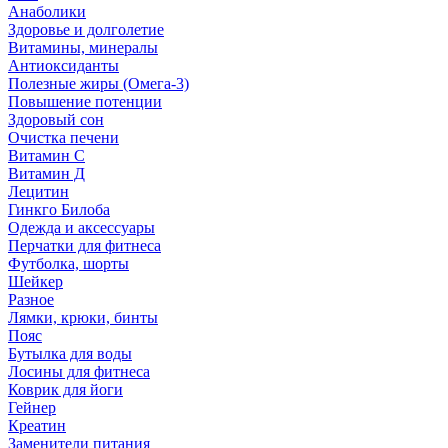
Анаболики
Здоровье и долголетие
Витамины, минералы
Антиоксиданты
Полезные жиры (Омега-3)
Повышение потенции
Здоровый сон
Очистка печени
Витамин С
Витамин Д
Лецитин
Гинкго Билоба
Одежда и аксессуары
Перчатки для фитнеса
Футболка, шорты
Шейкер
Разное
Лямки, крюки, бинты
Пояс
Бутылка для воды
Лосины для фитнеса
Коврик для йоги
Гейнер
Креатин
Заменители питания