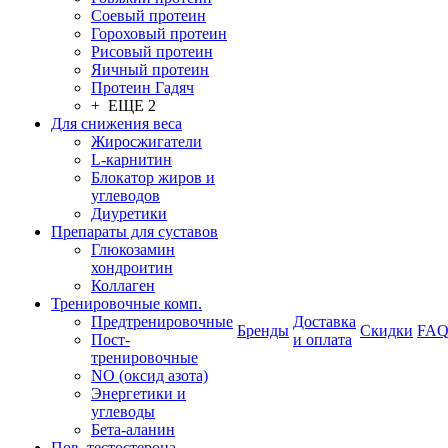
Соевый протеин
Гороховый протеин
Рисовый протеин
Яичный протеин
Протеин Гадяч
+ ЕЩЕ 2
Для снижения веса
Жиросжигатели
L-карнитин
Блокатор жиров и
углеводов
Диуретики
Препараты для суставов
Глюкозамин
хондроитин
Коллаген
Тренировочные комп.
Предтренировочные
Доставка
Бренды
Скидки
FA
Пост-
и оплата
тренировочные
NO (оксид азота)
Энергетики и
углеводы
Бета-аланин
Пов. тестостерона