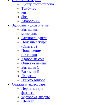
Бустер тестостерона
Трибулус
zma
dhea
Анаболики
Здоровье и долголетие
Витамины,
минералы
Антиоксиданты
Полезные жиры
(Омега-3)
Повышение
потенции
Здоровый сон
Очистка печени
Витамин С
Витамин Д
Лецитин
Гинкго Билоба
Одежда и аксессуары
Перчатки для
фитнеса
Футболка, шорты
Шейкер