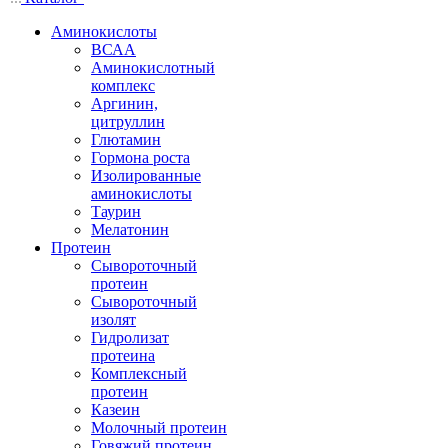
Аминокислоты
ВСАА
Аминокислотный
комплекс
Аргинин,
цитруллин
Глютамин
Гормона роста
Изолированные
аминокислоты
Таурин
Мелатонин
Протеин
Сывороточный
протеин
Сывороточный
изолят
Гидролизат
протеина
Комплексный
протеин
Казеин
Молочный протеин
Говяжий протеин