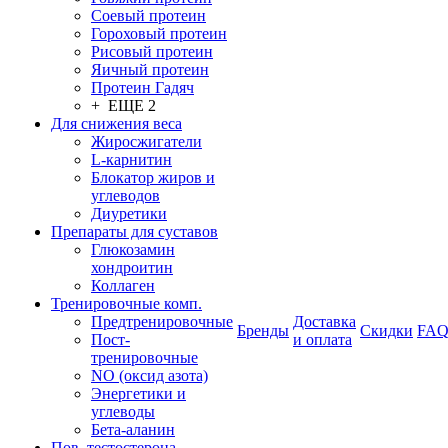
Соевый протеин
Гороховый протеин
Рисовый протеин
Яичный протеин
Протеин Гадяч
+ ЕЩЕ 2
Для снижения веса
Жиросжигатели
L-карнитин
Блокатор жиров и
углеводов
Диуретики
Препараты для суставов
Глюкозамин
хондроитин
Коллаген
Тренировочные комп.
Предтренировочные
Доставка
Бренды
Скидки
FA
Пост-
и оплата
тренировочные
NO (оксид азота)
Энергетики и
углеводы
Бета-аланин
Пов. тестостерона