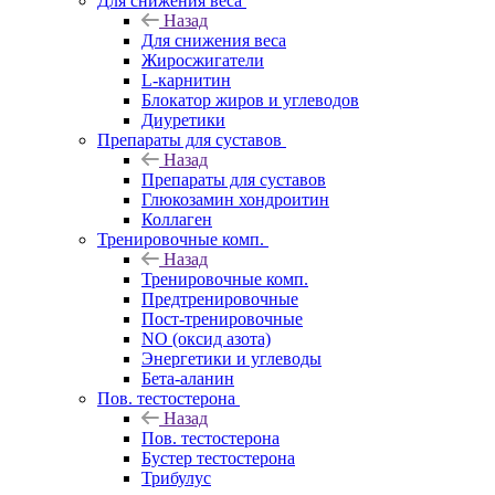
Для снижения веса
Назад
Для снижения веса
Жиросжигатели
L-карнитин
Блокатор жиров и углеводов
Диуретики
Препараты для суставов
Назад
Препараты для суставов
Глюкозамин хондроитин
Коллаген
Тренировочные комп.
Назад
Тренировочные комп.
Предтренировочные
Пост-тренировочные
NO (оксид азота)
Энергетики и углеводы
Бета-аланин
Пов. тестостерона
Назад
Пов. тестостерона
Бустер тестостерона
Трибулус