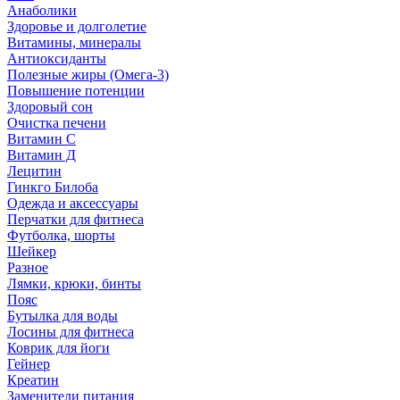
Анаболики
Здоровье и долголетие
Витамины, минералы
Антиоксиданты
Полезные жиры (Омега-3)
Повышение потенции
Здоровый сон
Очистка печени
Витамин С
Витамин Д
Лецитин
Гинкго Билоба
Одежда и аксессуары
Перчатки для фитнеса
Футболка, шорты
Шейкер
Разное
Лямки, крюки, бинты
Пояс
Бутылка для воды
Лосины для фитнеса
Коврик для йоги
Гейнер
Креатин
Заменители питания