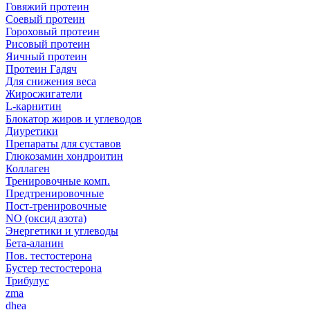
Говяжий протеин
Соевый протеин
Гороховый протеин
Рисовый протеин
Яичный протеин
Протеин Гадяч
Для снижения веса
Жиросжигатели
L-карнитин
Блокатор жиров и углеводов
Диуретики
Препараты для суставов
Глюкозамин хондроитин
Коллаген
Тренировочные комп.
Предтренировочные
Пост-тренировочные
NO (оксид азота)
Энергетики и углеводы
Бета-аланин
Пов. тестостерона
Бустер тестостерона
Трибулус
zma
dhea