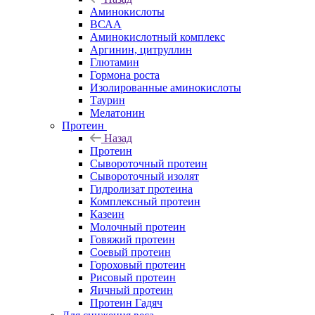
Аминокислоты
ВСАА
Аминокислотный комплекс
Аргинин, цитруллин
Глютамин
Гормона роста
Изолированные аминокислоты
Таурин
Мелатонин
Протеин
Назад
Протеин
Сывороточный протеин
Сывороточный изолят
Гидролизат протеина
Комплексный протеин
Казеин
Молочный протеин
Говяжий протеин
Соевый протеин
Гороховый протеин
Рисовый протеин
Яичный протеин
Протеин Гадяч