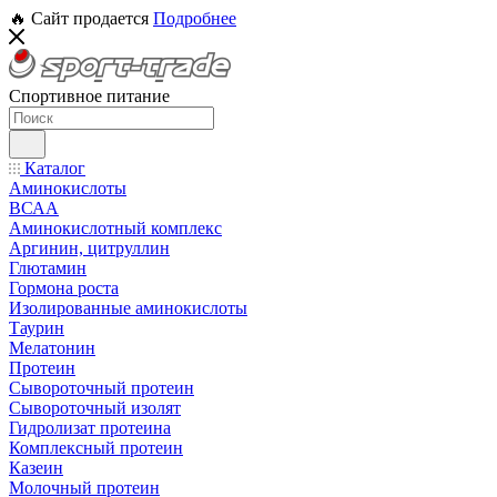
🔥 Сайт продается
Подробнее
Спортивное питание
Каталог
Аминокислоты
ВСАА
Аминокислотный комплекс
Аргинин, цитруллин
Глютамин
Гормона роста
Изолированные аминокислоты
Таурин
Мелатонин
Протеин
Сывороточный протеин
Сывороточный изолят
Гидролизат протеина
Комплексный протеин
Казеин
Молочный протеин