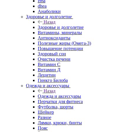
zma
dhea
Анаболики
Здоровье и долголетие
Назад
Здоровье и долголетие
Витамины, минералы
Антиоксиданты
Полезные жиры (Омега-3)
Повышение потенции
Здоровый сон
Очистка печени
Витамин С
Витамин Д
Лецитин
Гинкго Билоба
Одежда и аксессуары
Назад
Одежда и аксессуары
Перчатки для фитнеса
Футболка, шорты
Шейкер
Разное
Лямки, крюки, бинты
Пояс