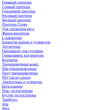
Говяжий протеин
Соевый протеин
Гороховый протеин
Рисовый протеин
Яичный протеин
Протеин Гадяч
Для снижения веса
Жиросжигатели
L-карнитин
Блокатор жиров и углеводов
Диуретики
Препараты для суставов
Глюкозамин хондроитин
Коллаген
Тренировочные комп.
Предтренировочные
Пост-тренировочные
NO (оксид азота)
Энергетики и углеводы
Бета-аланин
Пов. тестостерона
Бустер тестостерона
Трибулус
zma
dhea