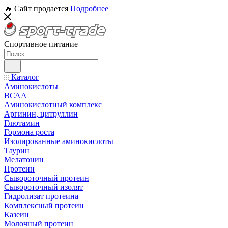
🔥 Сайт продается
Подробнее
Спортивное питание
Каталог
Аминокислоты
ВСАА
Аминокислотный комплекс
Аргинин, цитруллин
Глютамин
Гормона роста
Изолированные аминокислоты
Таурин
Мелатонин
Протеин
Сывороточный протеин
Сывороточный изолят
Гидролизат протеина
Комплексный протеин
Казеин
Молочный протеин