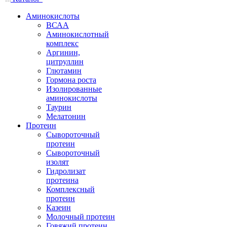
Аминокислоты
ВСАА
Аминокислотный
комплекс
Аргинин,
цитруллин
Глютамин
Гормона роста
Изолированные
аминокислоты
Таурин
Мелатонин
Протеин
Сывороточный
протеин
Сывороточный
изолят
Гидролизат
протеина
Комплексный
протеин
Казеин
Молочный протеин
Говяжий протеин