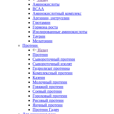
Аминокислоты
ВСАА
Аминокислотный комплекс
Аргинин, цитруллин
Глютамин
Гормона роста
Изолированные аминокислоты
Таурин
Мелатонин
Протеин
Назад
Протеин
Сывороточный протеин
Сывороточный изолят
Гидролизат протеина
Комплексный протеин
Казеин
Молочный протеин
Говяжий протеин
Соевый протеин
Гороховый протеин
Рисовый протеин
Яичный протеин
Протеин Гадяч