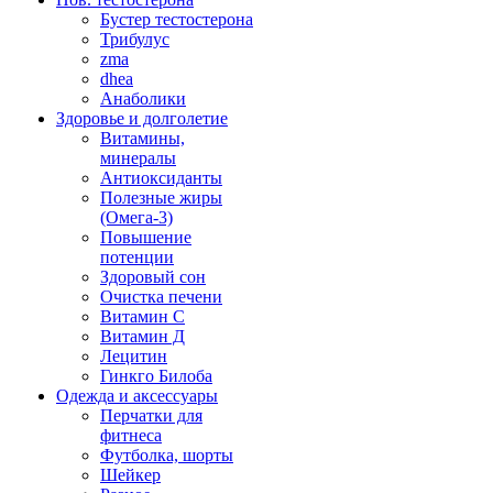
Бустер тестостерона
Трибулус
zma
dhea
Анаболики
Здоровье и долголетие
Витамины,
минералы
Антиоксиданты
Полезные жиры
(Омега-3)
Повышение
потенции
Здоровый сон
Очистка печени
Витамин С
Витамин Д
Лецитин
Гинкго Билоба
Одежда и аксессуары
Перчатки для
фитнеса
Футболка, шорты
Шейкер