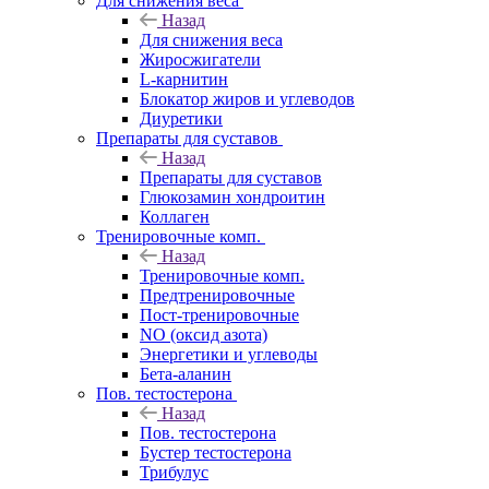
Для снижения веса
Назад
Для снижения веса
Жиросжигатели
L-карнитин
Блокатор жиров и углеводов
Диуретики
Препараты для суставов
Назад
Препараты для суставов
Глюкозамин хондроитин
Коллаген
Тренировочные комп.
Назад
Тренировочные комп.
Предтренировочные
Пост-тренировочные
NO (оксид азота)
Энергетики и углеводы
Бета-аланин
Пов. тестостерона
Назад
Пов. тестостерона
Бустер тестостерона
Трибулус