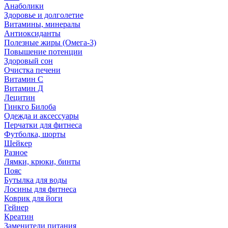
Анаболики
Здоровье и долголетие
Витамины, минералы
Антиоксиданты
Полезные жиры (Омега-3)
Повышение потенции
Здоровый сон
Очистка печени
Витамин С
Витамин Д
Лецитин
Гинкго Билоба
Одежда и аксессуары
Перчатки для фитнеса
Футболка, шорты
Шейкер
Разное
Лямки, крюки, бинты
Пояс
Бутылка для воды
Лосины для фитнеса
Коврик для йоги
Гейнер
Креатин
Заменители питания