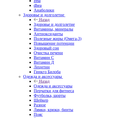
zma
dhea
Анаболики
Здоровье и долголетие
Назад
Здоровье и долголетие
Витамины, минералы
Антиоксиданты
Полезные жиры (Омега-3)
Повышение потенции
Здоровый сон
Очистка печени
Витамин С
Витамин Д
Лецитин
Гинкго Билоба
Одежда и аксессуары
Назад
Одежда и аксессуары
Перчатки для фитнеса
Футболка, шорты
Шейкер
Разное
Лямки, крюки, бинты
Пояс