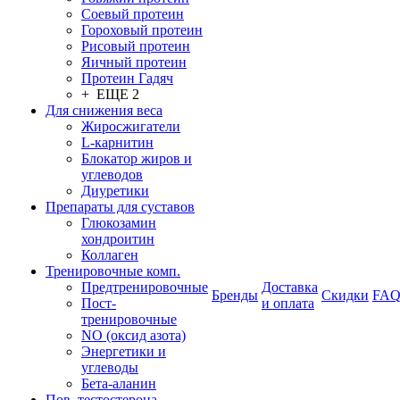
Соевый протеин
Гороховый протеин
Рисовый протеин
Яичный протеин
Протеин Гадяч
+ ЕЩЕ 2
Для снижения веса
Жиросжигатели
L-карнитин
Блокатор жиров и
углеводов
Диуретики
Препараты для суставов
Глюкозамин
хондроитин
Коллаген
Тренировочные комп.
Предтренировочные
Доставка
Бренды
Скидки
FA
Пост-
и оплата
тренировочные
NO (оксид азота)
Энергетики и
углеводы
Бета-аланин
Пов. тестостерона