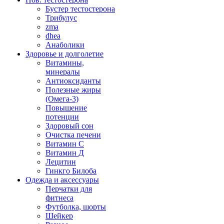
Бустер тестостерона
Трибулус
zma
dhea
Анаболики
Здоровье и долголетие
Витамины,
минералы
Антиоксиданты
Полезные жиры
(Омега-3)
Повышение
потенции
Здоровый сон
Очистка печени
Витамин С
Витамин Д
Лецитин
Гинкго Билоба
Одежда и аксессуары
Перчатки для
фитнеса
Футболка, шорты
Шейкер