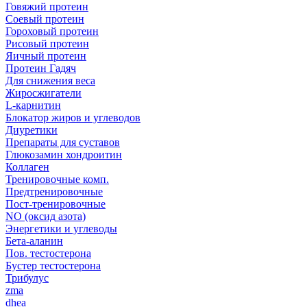
Говяжий протеин
Соевый протеин
Гороховый протеин
Рисовый протеин
Яичный протеин
Протеин Гадяч
Для снижения веса
Жиросжигатели
L-карнитин
Блокатор жиров и углеводов
Диуретики
Препараты для суставов
Глюкозамин хондроитин
Коллаген
Тренировочные комп.
Предтренировочные
Пост-тренировочные
NO (оксид азота)
Энергетики и углеводы
Бета-аланин
Пов. тестостерона
Бустер тестостерона
Трибулус
zma
dhea