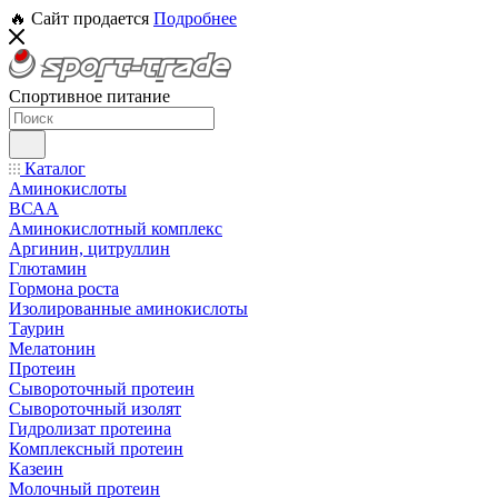
🔥 Сайт продается
Подробнее
Спортивное питание
Каталог
Аминокислоты
ВСАА
Аминокислотный комплекс
Аргинин, цитруллин
Глютамин
Гормона роста
Изолированные аминокислоты
Таурин
Мелатонин
Протеин
Сывороточный протеин
Сывороточный изолят
Гидролизат протеина
Комплексный протеин
Казеин
Молочный протеин