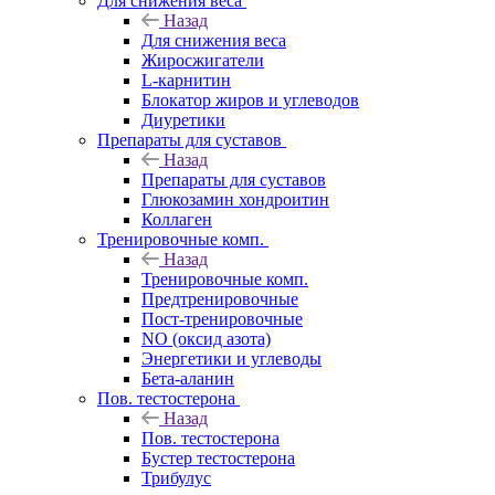
Для снижения веса
Назад
Для снижения веса
Жиросжигатели
L-карнитин
Блокатор жиров и углеводов
Диуретики
Препараты для суставов
Назад
Препараты для суставов
Глюкозамин хондроитин
Коллаген
Тренировочные комп.
Назад
Тренировочные комп.
Предтренировочные
Пост-тренировочные
NO (оксид азота)
Энергетики и углеводы
Бета-аланин
Пов. тестостерона
Назад
Пов. тестостерона
Бустер тестостерона
Трибулус