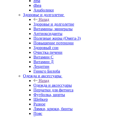
zma
dhea
Анаболики
Здоровье и долголетие
Назад
Здоровье и долголетие
Витамины, минералы
Антиоксиданты
Полезные жиры (Омега-3)
Повышение потенции
Здоровый сон
Очистка печени
Витамин С
Витамин Д
Лецитин
Гинкго Билоба
Одежда и аксессуары
Назад
Одежда и аксессуары
Перчатки для фитнеса
Футболка, шорты
Шейкер
Разное
Лямки, крюки, бинты
Пояс