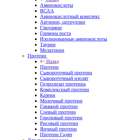
Аминокислоты
ВСАА
Аминокислотный комплекс
Аргинин, цитруллин
Глютамин
Гормона роста
Изолированные аминокислоты
Таурин
Мелатонин
Протеин
Назад
Протеин
Сывороточный протеин
Сывороточный изолят
Гидролизат протеина
Комплексный протеин
Казеин
Молочный протеин
Говяжий протеин
Соевый протеин
Гороховый протеин
Рисовый протеин
Яичный протеин
Протеин Гадяч