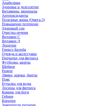
Анаболики
Здоровье и долголетие
Витамины, минералы
Антиоксиданты
Полезные жиры (Омега-3)
Повышение потенции
Здоровый сон
Очистка печени
Витамин С
Витамин Д
Лецитин
Гинкго Билоба
Одежда и аксессуары
Перчатки для фитнеса
Футболка, шорты
Шейкер
Разное
Лямки, крюки, бинты
Пояс
Бутылка для воды
Лосины для фитнеса
Коврик для йоги
Гейнер
Креатин
Заменители питания