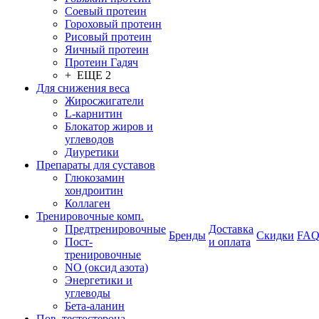
Соевый протеин
Гороховый протеин
Рисовый протеин
Яичный протеин
Протеин Гадяч
+ ЕЩЕ 2
Для снижения веса
Жиросжигатели
L-карнитин
Блокатор жиров и
углеводов
Диуретики
Препараты для суставов
Глюкозамин
хондроитин
Коллаген
Тренировочные комп.
Предтренировочные
Доставка
Бренды
Скидки
FA
Пост-
и оплата
тренировочные
NO (оксид азота)
Энергетики и
углеводы
Бета-аланин
Пов. тестостерона