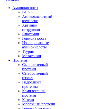
Аминокислоты
ВСАА
Аминокислотный
комплекс
Аргинин,
цитруллин
Глютамин
Гормона роста
Изолированные
аминокислоты
Таурин
Мелатонин
Протеин
Сывороточный
протеин
Сывороточный
изолят
Гидролизат
протеина
Комплексный
протеин
Казеин
Молочный протеин
Говяжий протеин