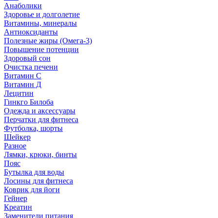
Анаболики
Здоровье и долголетие
Витамины, минералы
Антиоксиданты
Полезные жиры (Омега-3)
Повышение потенции
Здоровый сон
Очистка печени
Витамин С
Витамин Д
Лецитин
Гинкго Билоба
Одежда и аксессуары
Перчатки для фитнеса
Футболка, шорты
Шейкер
Разное
Лямки, крюки, бинты
Пояс
Бутылка для воды
Лосины для фитнеса
Коврик для йоги
Гейнер
Креатин
Заменители питания