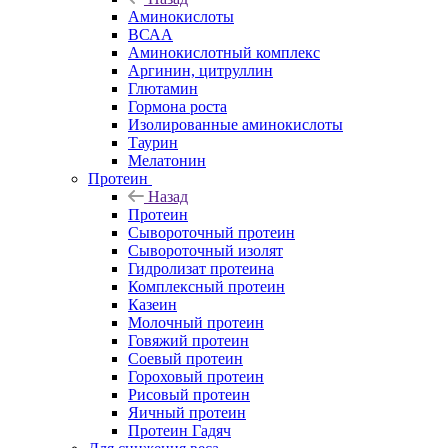
Аминокислоты
ВСАА
Аминокислотный комплекс
Аргинин, цитруллин
Глютамин
Гормона роста
Изолированные аминокислоты
Таурин
Мелатонин
Протеин
Назад
Протеин
Сывороточный протеин
Сывороточный изолят
Гидролизат протеина
Комплексный протеин
Казеин
Молочный протеин
Говяжий протеин
Соевый протеин
Гороховый протеин
Рисовый протеин
Яичный протеин
Протеин Гадяч