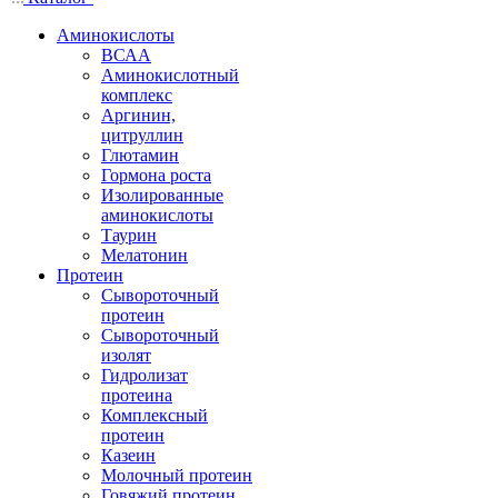
Аминокислоты
ВСАА
Аминокислотный
комплекс
Аргинин,
цитруллин
Глютамин
Гормона роста
Изолированные
аминокислоты
Таурин
Мелатонин
Протеин
Сывороточный
протеин
Сывороточный
изолят
Гидролизат
протеина
Комплексный
протеин
Казеин
Молочный протеин
Говяжий протеин