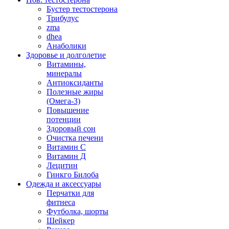
Бустер тестостерона
Трибулус
zma
dhea
Анаболики
Здоровье и долголетие
Витамины,
минералы
Антиоксиданты
Полезные жиры
(Омега-3)
Повышение
потенции
Здоровый сон
Очистка печени
Витамин С
Витамин Д
Лецитин
Гинкго Билоба
Одежда и аксессуары
Перчатки для
фитнеса
Футболка, шорты
Шейкер