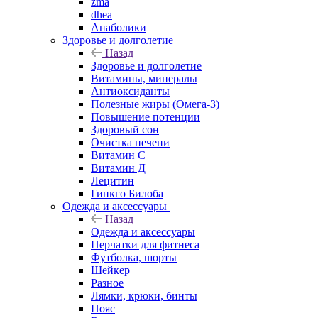
zma
dhea
Анаболики
Здоровье и долголетие
Назад
Здоровье и долголетие
Витамины, минералы
Антиоксиданты
Полезные жиры (Омега-3)
Повышение потенции
Здоровый сон
Очистка печени
Витамин С
Витамин Д
Лецитин
Гинкго Билоба
Одежда и аксессуары
Назад
Одежда и аксессуары
Перчатки для фитнеса
Футболка, шорты
Шейкер
Разное
Лямки, крюки, бинты
Пояс