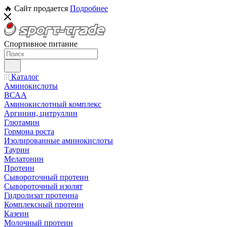
🔥 Сайт продается
Подробнее
Спортивное питание
Каталог
Аминокислоты
ВСАА
Аминокислотный комплекс
Аргинин, цитруллин
Глютамин
Гормона роста
Изолированные аминокислоты
Таурин
Мелатонин
Протеин
Сывороточный протеин
Сывороточный изолят
Гидролизат протеина
Комплексный протеин
Казеин
Молочный протеин