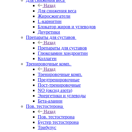
Для снижения веса
Назад
Для снижения веса
Жиросжигатели
L-карнитин
Блокатор жиров и углеводов
Диуретики
Препараты для суставов
Назад
Препараты для суставов
Глюкозамин хондроитин
Коллаген
Тренировочные комп.
Назад
Тренировочные комп.
Предтренировочные
Пост-тренировочные
NO (оксид азота)
Энергетики и углеводы
Бета-аланин
Пов. тестостерона
Назад
Пов. тестостерона
Бустер тестостерона
Трибулус