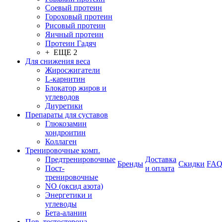
Соевый протеин
Гороховый протеин
Рисовый протеин
Яичный протеин
Протеин Гадяч
+ ЕЩЕ 2
Для снижения веса
Жиросжигатели
L-карнитин
Блокатор жиров и
углеводов
Диуретики
Препараты для суставов
Глюкозамин
хондроитин
Коллаген
Тренировочные комп.
Предтренировочные
Доставка
Бренды
Скидки
FA
Пост-
и оплата
тренировочные
NO (оксид азота)
Энергетики и
углеводы
Бета-аланин
Пов. тестостерона