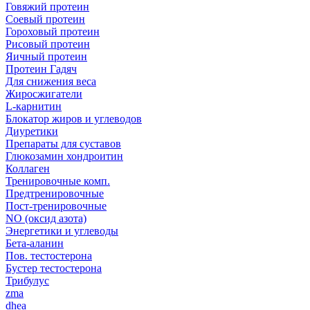
Говяжий протеин
Соевый протеин
Гороховый протеин
Рисовый протеин
Яичный протеин
Протеин Гадяч
Для снижения веса
Жиросжигатели
L-карнитин
Блокатор жиров и углеводов
Диуретики
Препараты для суставов
Глюкозамин хондроитин
Коллаген
Тренировочные комп.
Предтренировочные
Пост-тренировочные
NO (оксид азота)
Энергетики и углеводы
Бета-аланин
Пов. тестостерона
Бустер тестостерона
Трибулус
zma
dhea