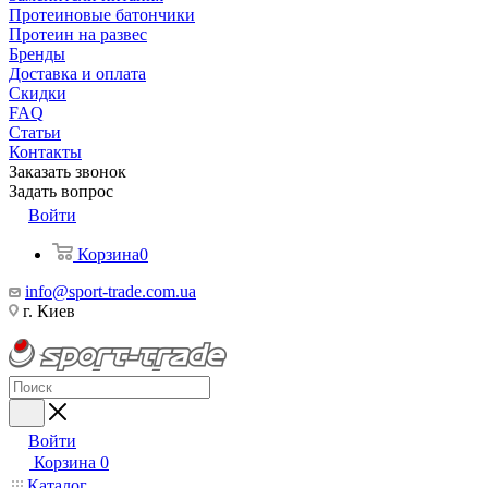
Протеиновые батончики
Протеин на развес
Бренды
Доставка и оплата
Скидки
FAQ
Статьи
Контакты
Заказать звонок
Задать вопрос
Войти
Корзина
0
info@sport-trade.com.ua
г. Киев
Войти
Корзина
0
Каталог