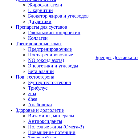
Жиросжигатели
L-карнитин
Блокатор жиров и углеводов
Диуретики
Препараты для суставов
Глюкозамин хондроитин
Коллаген
Тренировочные комп.
Предтренировочные
Пост-тренировочные
Бренды
Доставка и 
NO (оксид азота)
Энергетики и углеводы
Бета-аланин
Пов. тестостерона
Бустер тестостерона
Трибулус
zma
dhea
Анаболики
Здоровье и долголетие
Витамины, минералы
Антиоксиданты
Полезные жиры (Омега-3)
Повышение потенции
Здоровый сон