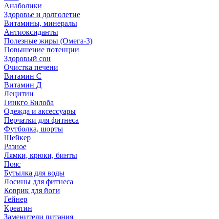
Анаболики
Здоровье и долголетие
Витамины, минералы
Антиоксиданты
Полезные жиры (Омега-3)
Повышение потенции
Здоровый сон
Очистка печени
Витамин С
Витамин Д
Лецитин
Гинкго Билоба
Одежда и аксессуары
Перчатки для фитнеса
Футболка, шорты
Шейкер
Разное
Лямки, крюки, бинты
Пояс
Бутылка для воды
Лосины для фитнеса
Коврик для йоги
Гейнер
Креатин
Заменители питания