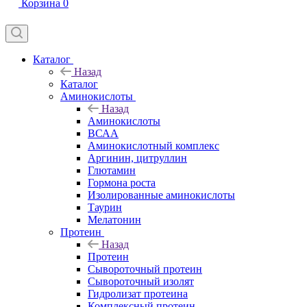
Корзина
0
Каталог
Назад
Каталог
Аминокислоты
Назад
Аминокислоты
ВСАА
Аминокислотный комплекс
Аргинин, цитруллин
Глютамин
Гормона роста
Изолированные аминокислоты
Таурин
Мелатонин
Протеин
Назад
Протеин
Сывороточный протеин
Сывороточный изолят
Гидролизат протеина
Комплексный протеин