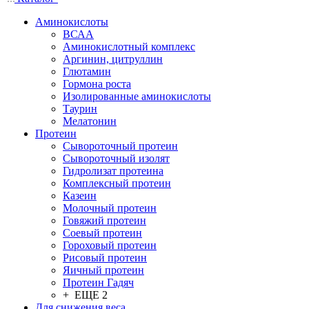
Аминокислоты
ВСАА
Аминокислотный комплекс
Аргинин, цитруллин
Глютамин
Гормона роста
Изолированные аминокислоты
Таурин
Мелатонин
Протеин
Сывороточный протеин
Сывороточный изолят
Гидролизат протеина
Комплексный протеин
Казеин
Молочный протеин
Говяжий протеин
Соевый протеин
Гороховый протеин
Рисовый протеин
Яичный протеин
Протеин Гадяч
+ ЕЩЕ 2
Для снижения веса