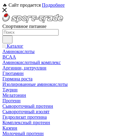
🔥 Сайт продается
Подробнее
Спортивное питание
Каталог
Аминокислоты
ВСАА
Аминокислотный комплекс
Аргинин, цитруллин
Глютамин
Гормона роста
Изолированные аминокислоты
Таурин
Мелатонин
Протеин
Сывороточный протеин
Сывороточный изолят
Гидролизат протеина
Комплексный протеин
Казеин
Молочный протеин