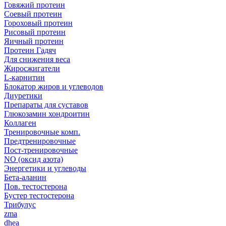
Говяжий протеин
Соевый протеин
Гороховый протеин
Рисовый протеин
Яичный протеин
Протеин Гадяч
Для снижения веса
Жиросжигатели
L-карнитин
Блокатор жиров и углеводов
Диуретики
Препараты для суставов
Глюкозамин хондроитин
Коллаген
Тренировочные комп.
Предтренировочные
Пост-тренировочные
NO (оксид азота)
Энергетики и углеводы
Бета-аланин
Пов. тестостерона
Бустер тестостерона
Трибулус
zma
dhea