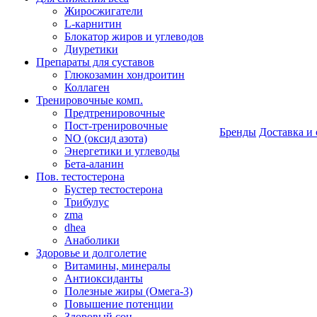
Жиросжигатели
L-карнитин
Блокатор жиров и углеводов
Диуретики
Препараты для суставов
Глюкозамин хондроитин
Коллаген
Тренировочные комп.
Предтренировочные
Пост-тренировочные
Бренды
Доставка и 
NO (оксид азота)
Энергетики и углеводы
Бета-аланин
Пов. тестостерона
Бустер тестостерона
Трибулус
zma
dhea
Анаболики
Здоровье и долголетие
Витамины, минералы
Антиоксиданты
Полезные жиры (Омега-3)
Повышение потенции
Здоровый сон