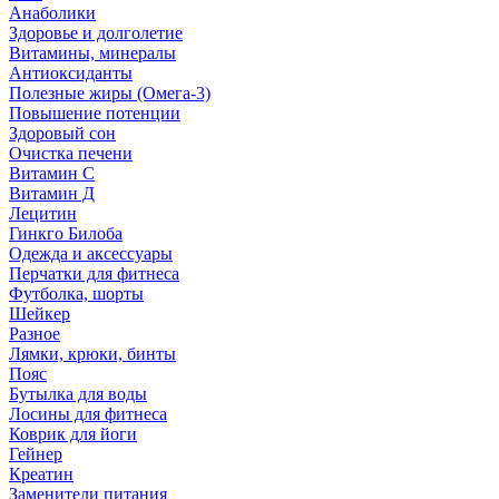
Анаболики
Здоровье и долголетие
Витамины, минералы
Антиоксиданты
Полезные жиры (Омега-3)
Повышение потенции
Здоровый сон
Очистка печени
Витамин С
Витамин Д
Лецитин
Гинкго Билоба
Одежда и аксессуары
Перчатки для фитнеса
Футболка, шорты
Шейкер
Разное
Лямки, крюки, бинты
Пояс
Бутылка для воды
Лосины для фитнеса
Коврик для йоги
Гейнер
Креатин
Заменители питания