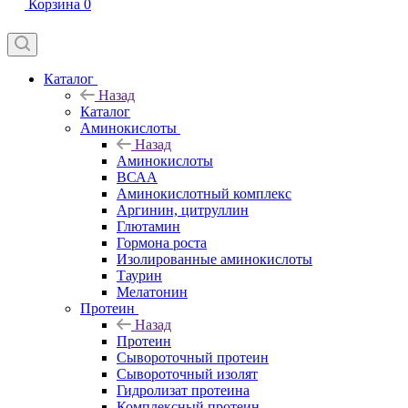
Корзина
0
Каталог
Назад
Каталог
Аминокислоты
Назад
Аминокислоты
ВСАА
Аминокислотный комплекс
Аргинин, цитруллин
Глютамин
Гормона роста
Изолированные аминокислоты
Таурин
Мелатонин
Протеин
Назад
Протеин
Сывороточный протеин
Сывороточный изолят
Гидролизат протеина
Комплексный протеин