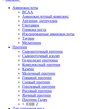
Аминокислоты
ВСАА
Аминокислотный комплекс
Аргинин, цитруллин
Глютамин
Гормона роста
Изолированные аминокислоты
Таурин
Мелатонин
Протеин
Сывороточный протеин
Сывороточный изолят
Гидролизат протеина
Комплексный протеин
Казеин
Молочный протеин
Говяжий протеин
Соевый протеин
Гороховый протеин
Рисовый протеин
Яичный протеин
Протеин Гадяч
+ ЕЩЕ 2
Для снижения веса