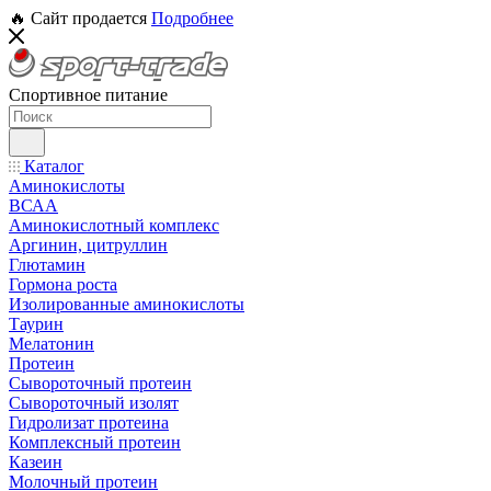
🔥 Сайт продается
Подробнее
Спортивное питание
Каталог
Аминокислоты
ВСАА
Аминокислотный комплекс
Аргинин, цитруллин
Глютамин
Гормона роста
Изолированные аминокислоты
Таурин
Мелатонин
Протеин
Сывороточный протеин
Сывороточный изолят
Гидролизат протеина
Комплексный протеин
Казеин
Молочный протеин