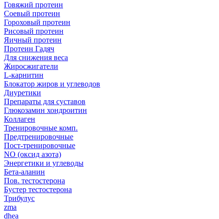
Говяжий протеин
Соевый протеин
Гороховый протеин
Рисовый протеин
Яичный протеин
Протеин Гадяч
Для снижения веса
Жиросжигатели
L-карнитин
Блокатор жиров и углеводов
Диуретики
Препараты для суставов
Глюкозамин хондроитин
Коллаген
Тренировочные комп.
Предтренировочные
Пост-тренировочные
NO (оксид азота)
Энергетики и углеводы
Бета-аланин
Пов. тестостерона
Бустер тестостерона
Трибулус
zma
dhea