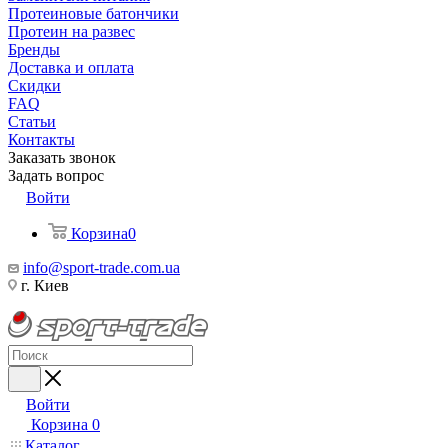
Протеиновые батончики
Протеин на развес
Бренды
Доставка и оплата
Скидки
FAQ
Статьи
Контакты
Заказать звонок
Задать вопрос
Войти
Корзина
0
info@sport-trade.com.ua
г. Киев
Войти
Корзина
0
Каталог