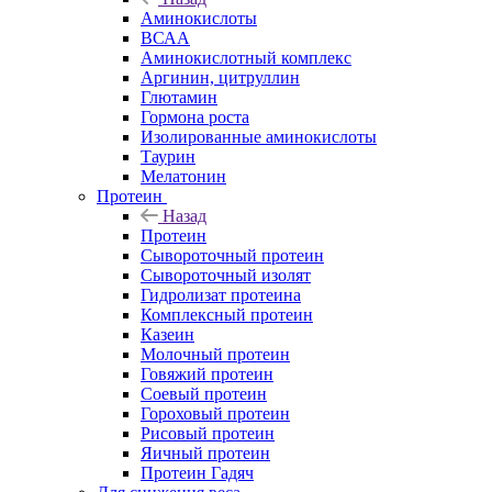
Аминокислоты
ВСАА
Аминокислотный комплекс
Аргинин, цитруллин
Глютамин
Гормона роста
Изолированные аминокислоты
Таурин
Мелатонин
Протеин
Назад
Протеин
Сывороточный протеин
Сывороточный изолят
Гидролизат протеина
Комплексный протеин
Казеин
Молочный протеин
Говяжий протеин
Соевый протеин
Гороховый протеин
Рисовый протеин
Яичный протеин
Протеин Гадяч