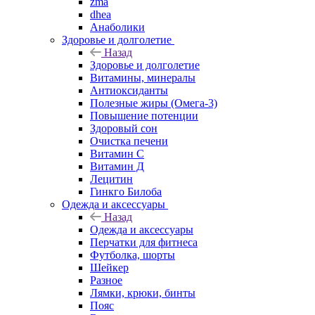
zma
dhea
Анаболики
Здоровье и долголетие
Назад
Здоровье и долголетие
Витамины, минералы
Антиоксиданты
Полезные жиры (Омега-3)
Повышение потенции
Здоровый сон
Очистка печени
Витамин С
Витамин Д
Лецитин
Гинкго Билоба
Одежда и аксессуары
Назад
Одежда и аксессуары
Перчатки для фитнеса
Футболка, шорты
Шейкер
Разное
Лямки, крюки, бинты
Пояс