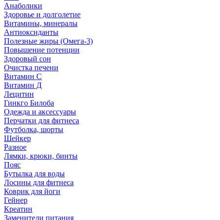
Анаболики
Здоровье и долголетие
Витамины, минералы
Антиоксиданты
Полезные жиры (Омега-3)
Повышение потенции
Здоровый сон
Очистка печени
Витамин С
Витамин Д
Лецитин
Гинкго Билоба
Одежда и аксессуары
Перчатки для фитнеса
Футболка, шорты
Шейкер
Разное
Лямки, крюки, бинты
Пояс
Бутылка для воды
Лосины для фитнеса
Коврик для йоги
Гейнер
Креатин
Заменители питания