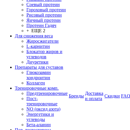
Соевый протеин
Гороховый протеин
Рисовый протеин
Яичный протеин
Протеин Гадяч
+ ЕЩЕ 2
Для снижения веса
Жиросжигатели
L-карнитин
Блокатор жиров и
углеводов
Диуретики
Препараты для суставов
Глюкозамин
хондроитин
Коллаген
Тренировочные комп.
Предтренировочные
Доставка
Бренды
Скидки
FA
Пост-
и оплата
тренировочные
NO (оксид азота)
Энергетики и
углеводы
Бета-аланин
Пов. тестостерона