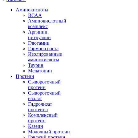
Аминокислоты
ВСАА
Аминокислотный
комплекс
Аргинин,
цитруллин
Глютамин
Гормона роста
Изолированные
аминокислоты
Таурин
Мелатонин
Протеин
Сывороточный
протеин
Сывороточный
изолят
Гидролизат
протеина
Комплексный
протеин
Казеин
Молочный протеин
Говяжий протеин