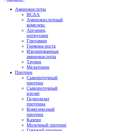
Аминокислоты
ВСАА
Аминокислотный
комплекс
Аргинин,
цитруллин
Глютамин
Гормона роста
Изолированные
аминокислоты
Таурин
Мелатонин
Протеин
Сывороточный
протеин
Сывороточный
изолят
Гидролизат
протеина
Комплексный
протеин
Казеин
Молочный протеин
Говяжий протеин