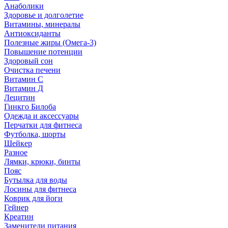
Анаболики
Здоровье и долголетие
Витамины, минералы
Антиоксиданты
Полезные жиры (Омега-3)
Повышение потенции
Здоровый сон
Очистка печени
Витамин С
Витамин Д
Лецитин
Гинкго Билоба
Одежда и аксессуары
Перчатки для фитнеса
Футболка, шорты
Шейкер
Разное
Лямки, крюки, бинты
Пояс
Бутылка для воды
Лосины для фитнеса
Коврик для йоги
Гейнер
Креатин
Заменители питания