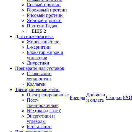
Соевый протеин
Гороховый протеин
Рисовый протеин
Яичный протеин
Протеин Гадяч
+ ЕЩЕ 2
Для снижения веса
Жиросжигатели
L-карнитин
Блокатор жиров и
углеводов
Диуретики
Препараты для суставов
Глюкозамин
хондроитин
Коллаген
Тренировочные комп.
Предтренировочные
Доставка
Бренды
Скидки
FA
Пост-
и оплата
тренировочные
NO (оксид азота)
Энергетики и
углеводы
Бета-аланин
Пов. тестостерона