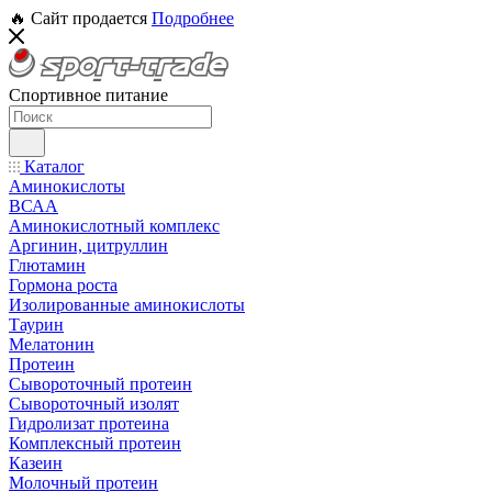
🔥 Сайт продается
Подробнее
Спортивное питание
Каталог
Аминокислоты
ВСАА
Аминокислотный комплекс
Аргинин, цитруллин
Глютамин
Гормона роста
Изолированные аминокислоты
Таурин
Мелатонин
Протеин
Сывороточный протеин
Сывороточный изолят
Гидролизат протеина
Комплексный протеин
Казеин
Молочный протеин