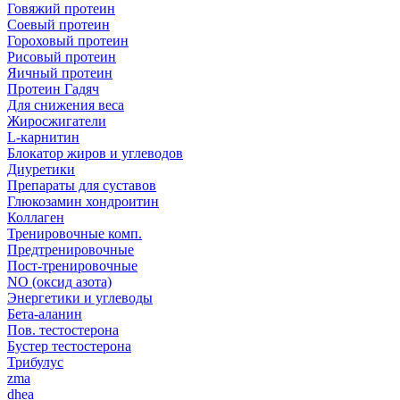
Говяжий протеин
Соевый протеин
Гороховый протеин
Рисовый протеин
Яичный протеин
Протеин Гадяч
Для снижения веса
Жиросжигатели
L-карнитин
Блокатор жиров и углеводов
Диуретики
Препараты для суставов
Глюкозамин хондроитин
Коллаген
Тренировочные комп.
Предтренировочные
Пост-тренировочные
NO (оксид азота)
Энергетики и углеводы
Бета-аланин
Пов. тестостерона
Бустер тестостерона
Трибулус
zma
dhea