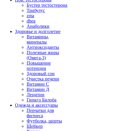
Бустер тестостерона
Трибулус
zma
dhea
Анаболики
Здоровье и долголетие
Витамины,
минералы
Антиоксиданты
Полезные жиры
(Омега-3)
Повышение
потенции
Здоровый сон
Очистка печени
Витамин С
Витамин Д
Лецитин
Гинкго Билоба
Одежда и аксессуары
Перчатки для
фитнеса
Футболка, шорты
Шейкер