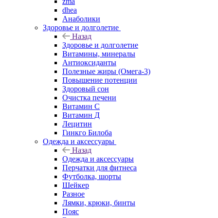
zma
dhea
Анаболики
Здоровье и долголетие
Назад
Здоровье и долголетие
Витамины, минералы
Антиоксиданты
Полезные жиры (Омега-3)
Повышение потенции
Здоровый сон
Очистка печени
Витамин С
Витамин Д
Лецитин
Гинкго Билоба
Одежда и аксессуары
Назад
Одежда и аксессуары
Перчатки для фитнеса
Футболка, шорты
Шейкер
Разное
Лямки, крюки, бинты
Пояс