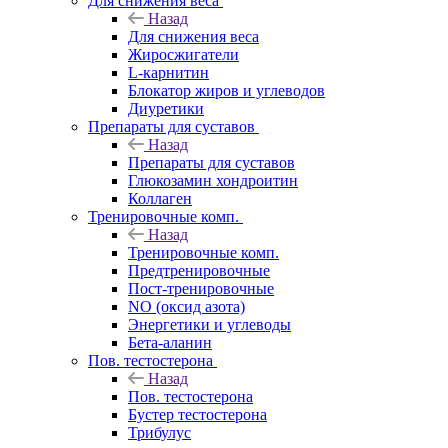
Для снижения веса
Назад
Для снижения веса
Жиросжигатели
L-карнитин
Блокатор жиров и углеводов
Диуретики
Препараты для суставов
Назад
Препараты для суставов
Глюкозамин хондроитин
Коллаген
Тренировочные комп.
Назад
Тренировочные комп.
Предтренировочные
Пост-тренировочные
NO (оксид азота)
Энергетики и углеводы
Бета-аланин
Пов. тестостерона
Назад
Пов. тестостерона
Бустер тестостерона
Трибулус