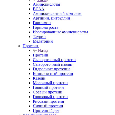
Аминокислоты
ВСАА
Аминокислотный комплекс
Аргинин, цитруллин
Глютамин
Гормона роста
Изолированные аминокислоты
Таурин
Мелатонин
Протеин
Назад
Протеин
Сывороточный протеин
Сывороточный изолят
Гидролизат протеина
Комплексный протеин
Казеин
Молочный протеин
Говяжий протеин
Соевый протеин
Гороховый протеин
Рисовый протеин
Яичный протеин
Протеин Гадяч