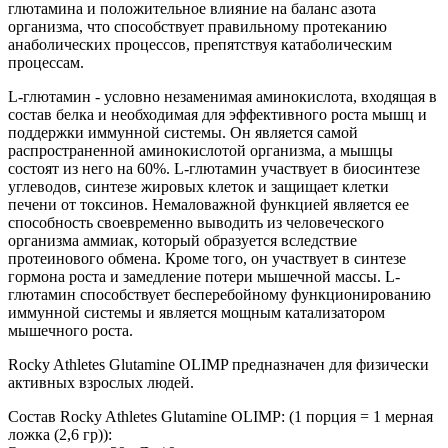
глютамина и положительное влияние на баланс азота
организма, что способствует правильному протеканию
анаболических процессов, препятствуя катаболическим
процессам.
L-глютамин - условно незаменимая аминокислота, входящая в
состав белка и необходимая для эффективного роста мышц и
поддержки иммунной системы. Он является самой
распространенной аминокислотой организма, а мышцы
состоят из него на 60%. L-глютамин участвует в биосинтезе
углеводов, синтезе жировых клеток и защищает клетки
печени от токсинов. Немаловажной функцией является ее
способность своевременно выводить из человеческого
организма аммиак, который образуется вследствие
протеинового обмена. Кроме того, он участвует в синтезе
гормона роста и замедление потери мышечной массы. L-
глютамин способствует бесперебойному функционированию
иммунной системы и является мощным катализатором
мышечного роста.
Rocky Athletes Glutamine OLIMP предназначен для физически
активных взрослых людей.
Состав Rocky Athletes Glutamine OLIMP: (1 порция = 1 мерная
ложка (2,6 гр)):