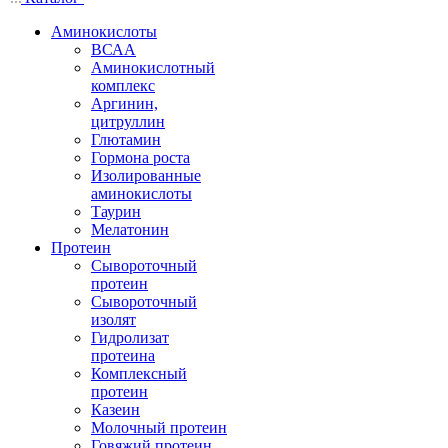
Аминокислоты
ВСАА
Аминокислотный
комплекс
Аргинин,
цитруллин
Глютамин
Гормона роста
Изолированные
аминокислоты
Таурин
Мелатонин
Протеин
Сывороточный
протеин
Сывороточный
изолят
Гидролизат
протеина
Комплексный
протеин
Казеин
Молочный протеин
Говяжий протеин