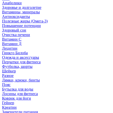
Анаболики
Здоровье и долголетие
Витамины, минералы
Антиоксиданты
Полезные жиры (Омега-3)
Повышение потенции
Здоровый сон
Очистка печени
Витамин С
Витамин Д
Лецитин
Гинкго Билоба
Одежда и аксессуары
Перчатки для фитнеса
Футболка, шорты
Шейкер
Разное
Лямки, крюки, бинты
Пояс
Бутылка для воды
Лосины для фитнеса
Коврик для йоги
Гейнер
Креатин
Заменители питания