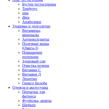
Бустер тестостерона
Трибулус
zma
dhea
Анаболики
Здоровье и долголетие
Витамины,
минералы
Антиоксиданты
Полезные жиры
(Омега-3)
Повышение
потенции
Здоровый сон
Очистка печени
Витамин С
Витамин Д
Лецитин
Гинкго Билоба
Одежда и аксессуары
Перчатки для
фитнеса
Футболка, шорты
Шейкер