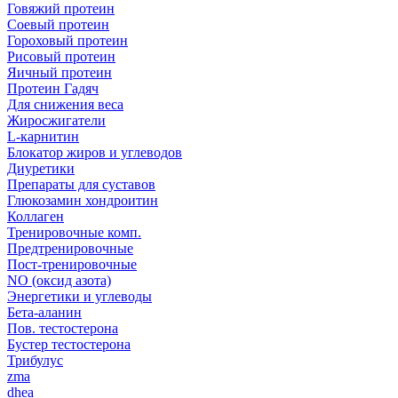
Говяжий протеин
Соевый протеин
Гороховый протеин
Рисовый протеин
Яичный протеин
Протеин Гадяч
Для снижения веса
Жиросжигатели
L-карнитин
Блокатор жиров и углеводов
Диуретики
Препараты для суставов
Глюкозамин хондроитин
Коллаген
Тренировочные комп.
Предтренировочные
Пост-тренировочные
NO (оксид азота)
Энергетики и углеводы
Бета-аланин
Пов. тестостерона
Бустер тестостерона
Трибулус
zma
dhea