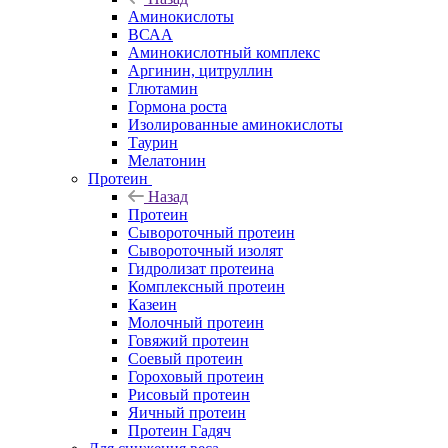
Аминокислоты
ВСАА
Аминокислотный комплекс
Аргинин, цитруллин
Глютамин
Гормона роста
Изолированные аминокислоты
Таурин
Мелатонин
Протеин
Назад
Протеин
Сывороточный протеин
Сывороточный изолят
Гидролизат протеина
Комплексный протеин
Казеин
Молочный протеин
Говяжий протеин
Соевый протеин
Гороховый протеин
Рисовый протеин
Яичный протеин
Протеин Гадяч