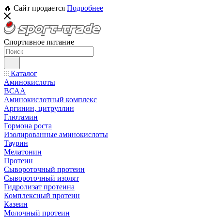
🔥 Сайт продается
Подробнее
Спортивное питание
Каталог
Аминокислоты
ВСАА
Аминокислотный комплекс
Аргинин, цитруллин
Глютамин
Гормона роста
Изолированные аминокислоты
Таурин
Мелатонин
Протеин
Сывороточный протеин
Сывороточный изолят
Гидролизат протеина
Комплексный протеин
Казеин
Молочный протеин