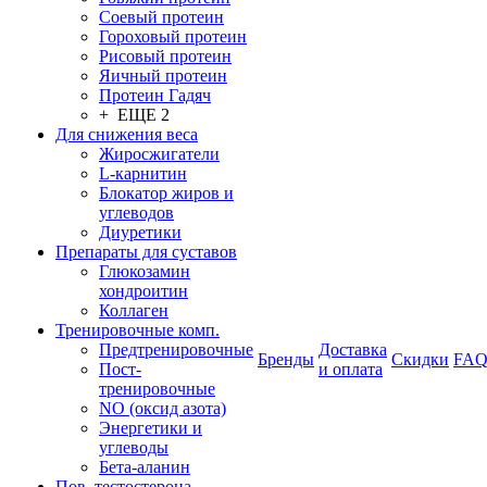
Соевый протеин
Гороховый протеин
Рисовый протеин
Яичный протеин
Протеин Гадяч
+ ЕЩЕ 2
Для снижения веса
Жиросжигатели
L-карнитин
Блокатор жиров и
углеводов
Диуретики
Препараты для суставов
Глюкозамин
хондроитин
Коллаген
Тренировочные комп.
Предтренировочные
Доставка
Бренды
Скидки
FA
Пост-
и оплата
тренировочные
NO (оксид азота)
Энергетики и
углеводы
Бета-аланин
Пов. тестостерона