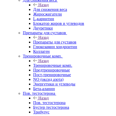
Для снижения веса
Назад
Для снижения веса
Жиросжигатели
L-карнитин
Блокатор жиров и углеводов
Диуретики
Препараты для суставов
Назад
Препараты для суставов
Глюкозамин хондроитин
Коллаген
Тренировочные комп.
Назад
Тренировочные комп.
Предтренировочные
Пост-тренировочные
NO (оксид азота)
Энергетики и углеводы
Бета-аланин
Пов. тестостерона
Назад
Пов. тестостерона
Бустер тестостерона
Трибулус