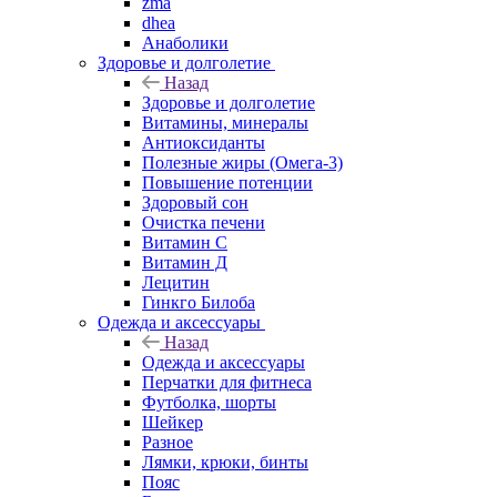
zma
dhea
Анаболики
Здоровье и долголетие
Назад
Здоровье и долголетие
Витамины, минералы
Антиоксиданты
Полезные жиры (Омега-3)
Повышение потенции
Здоровый сон
Очистка печени
Витамин С
Витамин Д
Лецитин
Гинкго Билоба
Одежда и аксессуары
Назад
Одежда и аксессуары
Перчатки для фитнеса
Футболка, шорты
Шейкер
Разное
Лямки, крюки, бинты
Пояс