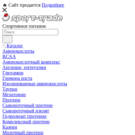
🔥 Сайт продается
Подробнее
Спортивное питание
Каталог
Аминокислоты
ВСАА
Аминокислотный комплекс
Аргинин, цитруллин
Глютамин
Гормона роста
Изолированные аминокислоты
Таурин
Мелатонин
Протеин
Сывороточный протеин
Сывороточный изолят
Гидролизат протеина
Комплексный протеин
Казеин
Молочный протеин