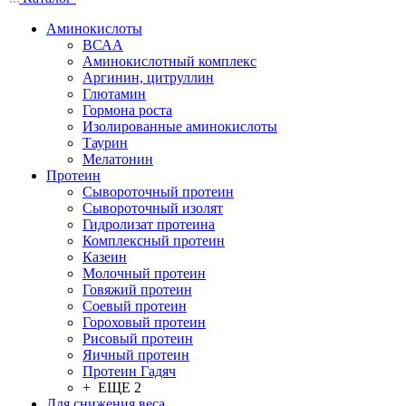
Аминокислоты
ВСАА
Аминокислотный комплекс
Аргинин, цитруллин
Глютамин
Гормона роста
Изолированные аминокислоты
Таурин
Мелатонин
Протеин
Сывороточный протеин
Сывороточный изолят
Гидролизат протеина
Комплексный протеин
Казеин
Молочный протеин
Говяжий протеин
Соевый протеин
Гороховый протеин
Рисовый протеин
Яичный протеин
Протеин Гадяч
+ ЕЩЕ 2
Для снижения веса