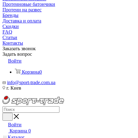
Протеиновые батончики
Протеин на развес
Бренды
Доставка и оплата
Скидки
FAQ
Статьи
Контакты
Заказать звонок
Задать вопрос
Войти
Корзина
0
info@sport-trade.com.ua
г. Киев
Войти
Корзина
0
Каталог