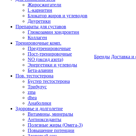
Жиросжигатели
L-карнитин
Блокатор жиров и углеводов
Диуретики
Препараты для суставов
Глюкозамин хондроитин
Коллаген
Тренировочные комп.
Предтренировочные
Пост-тренировочные
Бренды
Доставка и 
NO (оксид азота)
Энергетики и углеводы
Бета-аланин
Пов. тестостерона
Бустер тестостерона
Трибулус
zma
dhea
Анаболики
Здоровье и долголетие
Витамины, минералы
Антиоксиданты
Полезные жиры (Омега-3)
Повышение потенции
Здоровый сон