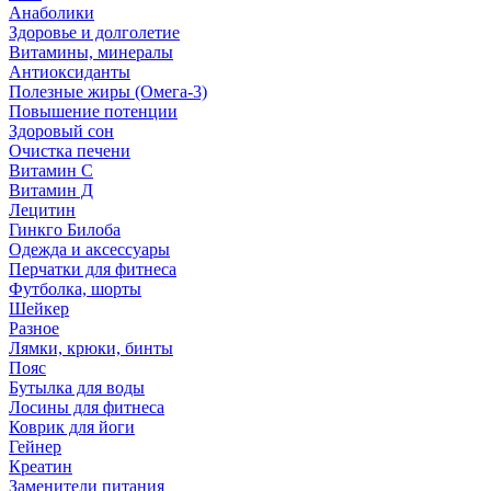
Анаболики
Здоровье и долголетие
Витамины, минералы
Антиоксиданты
Полезные жиры (Омега-3)
Повышение потенции
Здоровый сон
Очистка печени
Витамин С
Витамин Д
Лецитин
Гинкго Билоба
Одежда и аксессуары
Перчатки для фитнеса
Футболка, шорты
Шейкер
Разное
Лямки, крюки, бинты
Пояс
Бутылка для воды
Лосины для фитнеса
Коврик для йоги
Гейнер
Креатин
Заменители питания