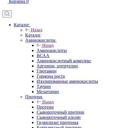
Корзина
0
Каталог
Назад
Каталог
Аминокислоты
Назад
Аминокислоты
ВСАА
Аминокислотный комплекс
Аргинин, цитруллин
Глютамин
Гормона роста
Изолированные аминокислоты
Таурин
Мелатонин
Протеин
Назад
Протеин
Сывороточный протеин
Сывороточный изолят
Гидролизат протеина
Комплексный протеин