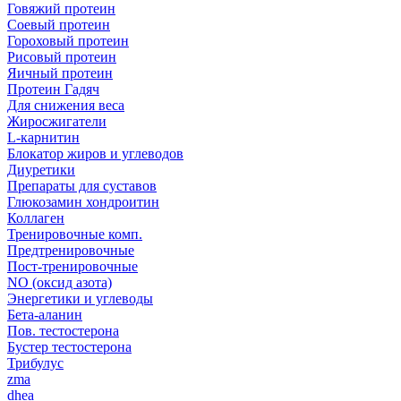
Говяжий протеин
Соевый протеин
Гороховый протеин
Рисовый протеин
Яичный протеин
Протеин Гадяч
Для снижения веса
Жиросжигатели
L-карнитин
Блокатор жиров и углеводов
Диуретики
Препараты для суставов
Глюкозамин хондроитин
Коллаген
Тренировочные комп.
Предтренировочные
Пост-тренировочные
NO (оксид азота)
Энергетики и углеводы
Бета-аланин
Пов. тестостерона
Бустер тестостерона
Трибулус
zma
dhea