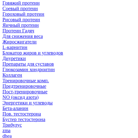
Говяжий протеин
Соевый протеин
Гороховый протеин
Рисовый протеин
Яичный протеин
Протеин Гадяч
Для снижения веса
Жиросжигатели
L-карнитин
Блокатор жиров и углеводов
Диуретики
Препараты для суставов
Глюкозамин хондроитин
Коллаген
Тренировочные комп.
Предтренировочные
Пост-тренировочные
NO (оксид азота)
Энергетики и углеводы
Бета-аланин
Пов. тестостерона
Бустер тестостерона
Трибулус
zma
dhea