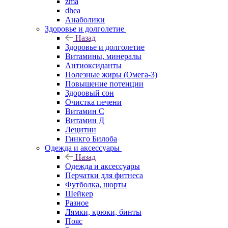
zma
dhea
Анаболики
Здоровье и долголетие
Назад
Здоровье и долголетие
Витамины, минералы
Антиоксиданты
Полезные жиры (Омега-3)
Повышение потенции
Здоровый сон
Очистка печени
Витамин С
Витамин Д
Лецитин
Гинкго Билоба
Одежда и аксессуары
Назад
Одежда и аксессуары
Перчатки для фитнеса
Футболка, шорты
Шейкер
Разное
Лямки, крюки, бинты
Пояс