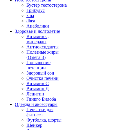
Бустер тестостерона
Трибулус
zma
dhea
Анаболики
Здоровье и долголетие
Витамины,
минералы
Антиоксиданты
Полезные жиры
(Омега-3)
Повышение
потенции
Здоровый сон
Очистка печени
Витамин С
Витамин Д
Лецитин
Гинкго Билоба
Одежда и аксессуары
Перчатки для
фитнеса
Футболка, шорты
Шейкер