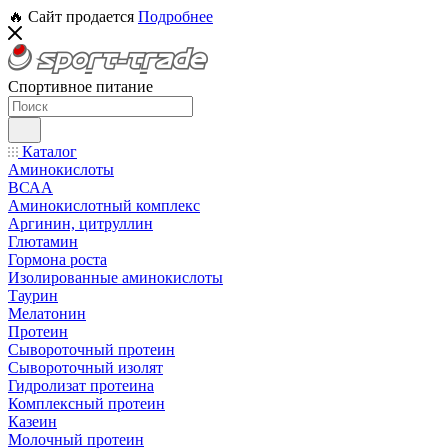
🔥 Сайт продается
Подробнее
Спортивное питание
Каталог
Аминокислоты
ВСАА
Аминокислотный комплекс
Аргинин, цитруллин
Глютамин
Гормона роста
Изолированные аминокислоты
Таурин
Мелатонин
Протеин
Сывороточный протеин
Сывороточный изолят
Гидролизат протеина
Комплексный протеин
Казеин
Молочный протеин