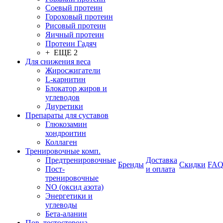
Соевый протеин
Гороховый протеин
Рисовый протеин
Яичный протеин
Протеин Гадяч
+ ЕЩЕ 2
Для снижения веса
Жиросжигатели
L-карнитин
Блокатор жиров и
углеводов
Диуретики
Препараты для суставов
Глюкозамин
хондроитин
Коллаген
Тренировочные комп.
Предтренировочные
Доставка
Бренды
Скидки
FA
Пост-
и оплата
тренировочные
NO (оксид азота)
Энергетики и
углеводы
Бета-аланин
Пов. тестостерона