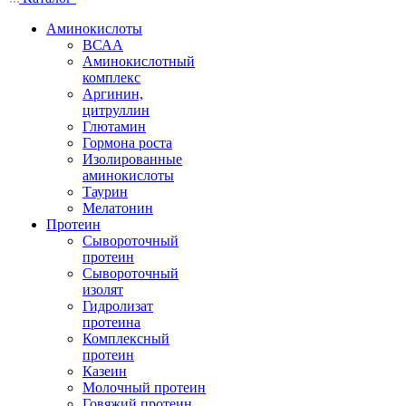
Аминокислоты
ВСАА
Аминокислотный
комплекс
Аргинин,
цитруллин
Глютамин
Гормона роста
Изолированные
аминокислоты
Таурин
Мелатонин
Протеин
Сывороточный
протеин
Сывороточный
изолят
Гидролизат
протеина
Комплексный
протеин
Казеин
Молочный протеин
Говяжий протеин