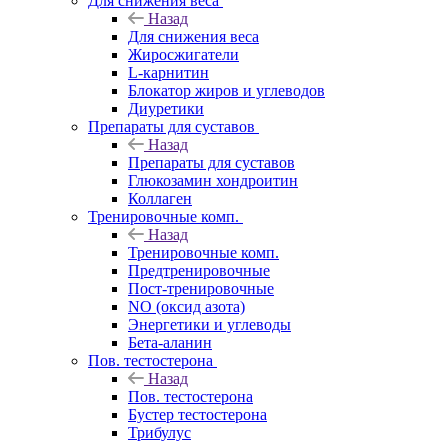
Для снижения веса
Назад
Для снижения веса
Жиросжигатели
L-карнитин
Блокатор жиров и углеводов
Диуретики
Препараты для суставов
Назад
Препараты для суставов
Глюкозамин хондроитин
Коллаген
Тренировочные комп.
Назад
Тренировочные комп.
Предтренировочные
Пост-тренировочные
NO (оксид азота)
Энергетики и углеводы
Бета-аланин
Пов. тестостерона
Назад
Пов. тестостерона
Бустер тестостерона
Трибулус