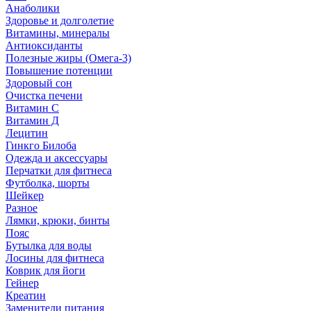
Анаболики
Здоровье и долголетие
Витамины, минералы
Антиоксиданты
Полезные жиры (Омега-3)
Повышение потенции
Здоровый сон
Очистка печени
Витамин С
Витамин Д
Лецитин
Гинкго Билоба
Одежда и аксессуары
Перчатки для фитнеса
Футболка, шорты
Шейкер
Разное
Лямки, крюки, бинты
Пояс
Бутылка для воды
Лосины для фитнеса
Коврик для йоги
Гейнер
Креатин
Заменители питания