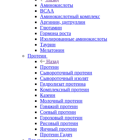
Аминокислоты
ВСАА
Аминокислотный комплекс
Аргинин, цитруллин
Глютамин
Гормона роста
Изолированные аминокислоты
Таурин
Мелатонин
Протеин
Назад
Протеин
Сывороточный протеин
Сывороточный изолят
Гидролизат протеина
Комплексный протеин
Казеин
Молочный протеин
Говяжий протеин
Соевый протеин
Гороховый протеин
Рисовый протеин
Яичный протеин
Протеин Гадяч