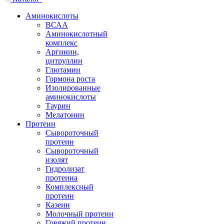
Аминокислоты
ВСАА
Аминокислотный
комплекс
Аргинин,
цитруллин
Глютамин
Гормона роста
Изолированные
аминокислоты
Таурин
Мелатонин
Протеин
Сывороточный
протеин
Сывороточный
изолят
Гидролизат
протеина
Комплексный
протеин
Казеин
Молочный протеин
Говяжий протеин