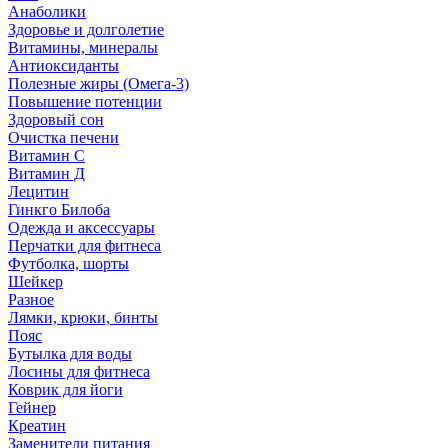
Анаболики
Здоровье и долголетие
Витамины, минералы
Антиоксиданты
Полезные жиры (Омега-3)
Повышение потенции
Здоровый сон
Очистка печени
Витамин С
Витамин Д
Лецитин
Гинкго Билоба
Одежда и аксессуары
Перчатки для фитнеса
Футболка, шорты
Шейкер
Разное
Лямки, крюки, бинты
Пояс
Бутылка для воды
Лосины для фитнеса
Коврик для йоги
Гейнер
Креатин
Заменители питания