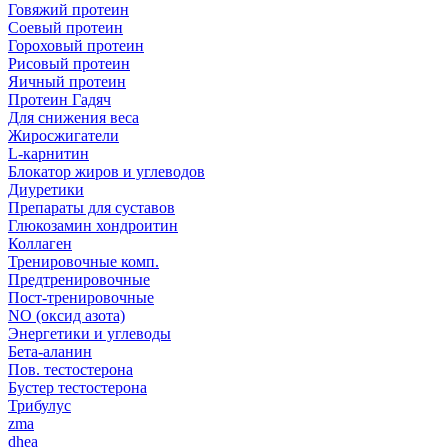
Говяжий протеин
Соевый протеин
Гороховый протеин
Рисовый протеин
Яичный протеин
Протеин Гадяч
Для снижения веса
Жиросжигатели
L-карнитин
Блокатор жиров и углеводов
Диуретики
Препараты для суставов
Глюкозамин хондроитин
Коллаген
Тренировочные комп.
Предтренировочные
Пост-тренировочные
NO (оксид азота)
Энергетики и углеводы
Бета-аланин
Пов. тестостерона
Бустер тестостерона
Трибулус
zma
dhea