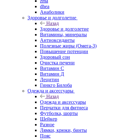
zma
dhea
Анаболики
Здоровье и долголетие
Назад
Здоровье и долголетие
Витамины, минералы
Антиоксиданты
Полезные жиры (Омега-3)
Повышение потенции
Здоровый сон
Очистка печени
Витамин С
Витамин Д
Лецитин
Гинкго Билоба
Одежда и аксессуары
Назад
Одежда и аксессуары
Перчатки для фитнеса
Футболка, шорты
Шейкер
Разное
Лямки, крюки, бинты
Пояс