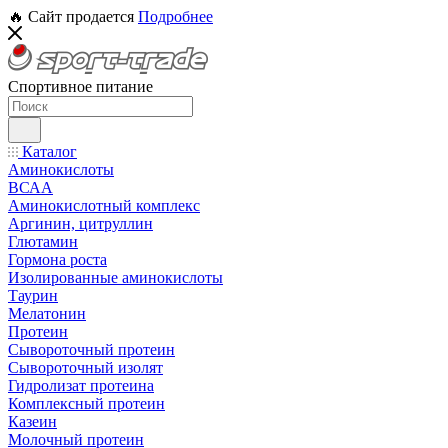
🔥 Сайт продается
Подробнее
Спортивное питание
Каталог
Аминокислоты
ВСАА
Аминокислотный комплекс
Аргинин, цитруллин
Глютамин
Гормона роста
Изолированные аминокислоты
Таурин
Мелатонин
Протеин
Сывороточный протеин
Сывороточный изолят
Гидролизат протеина
Комплексный протеин
Казеин
Молочный протеин