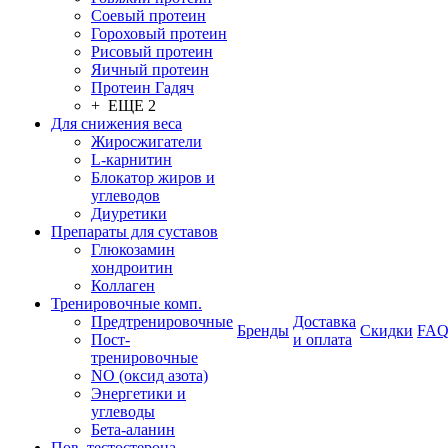
Соевый протеин
Гороховый протеин
Рисовый протеин
Яичный протеин
Протеин Гадяч
+ ЕЩЕ 2
Для снижения веса
Жиросжигатели
L-карнитин
Блокатор жиров и
углеводов
Диуретики
Препараты для суставов
Глюкозамин
хондроитин
Коллаген
Тренировочные комп.
Предтренировочные
Доставка
Бренды
Скидки
FA
Пост-
и оплата
тренировочные
NO (оксид азота)
Энергетики и
углеводы
Бета-аланин
Пов. тестостерона