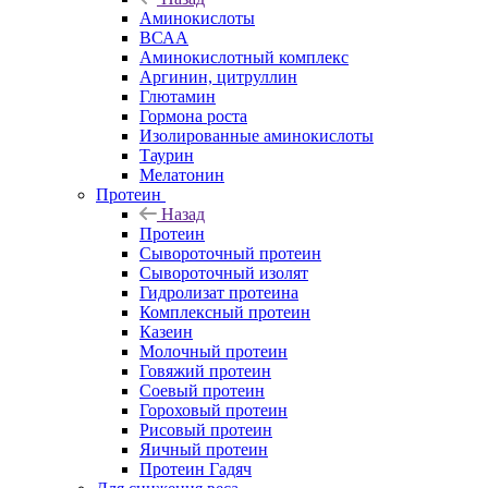
Аминокислоты
ВСАА
Аминокислотный комплекс
Аргинин, цитруллин
Глютамин
Гормона роста
Изолированные аминокислоты
Таурин
Мелатонин
Протеин
Назад
Протеин
Сывороточный протеин
Сывороточный изолят
Гидролизат протеина
Комплексный протеин
Казеин
Молочный протеин
Говяжий протеин
Соевый протеин
Гороховый протеин
Рисовый протеин
Яичный протеин
Протеин Гадяч