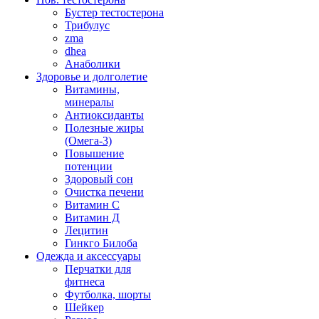
Бустер тестостерона
Трибулус
zma
dhea
Анаболики
Здоровье и долголетие
Витамины,
минералы
Антиоксиданты
Полезные жиры
(Омега-3)
Повышение
потенции
Здоровый сон
Очистка печени
Витамин С
Витамин Д
Лецитин
Гинкго Билоба
Одежда и аксессуары
Перчатки для
фитнеса
Футболка, шорты
Шейкер