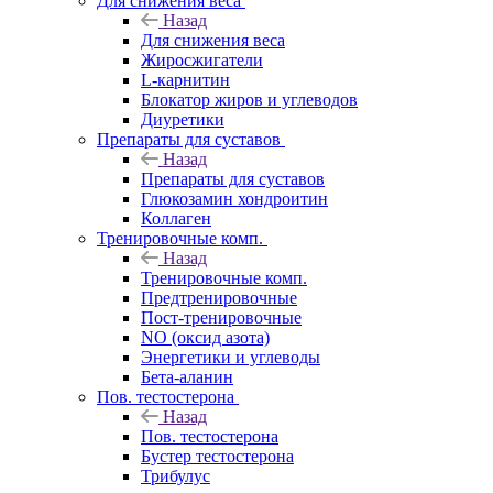
Для снижения веса
Назад
Для снижения веса
Жиросжигатели
L-карнитин
Блокатор жиров и углеводов
Диуретики
Препараты для суставов
Назад
Препараты для суставов
Глюкозамин хондроитин
Коллаген
Тренировочные комп.
Назад
Тренировочные комп.
Предтренировочные
Пост-тренировочные
NO (оксид азота)
Энергетики и углеводы
Бета-аланин
Пов. тестостерона
Назад
Пов. тестостерона
Бустер тестостерона
Трибулус