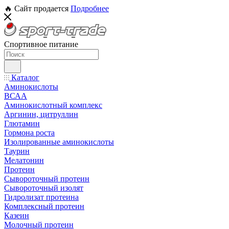
🔥 Сайт продается
Подробнее
Спортивное питание
Каталог
Аминокислоты
ВСАА
Аминокислотный комплекс
Аргинин, цитруллин
Глютамин
Гормона роста
Изолированные аминокислоты
Таурин
Мелатонин
Протеин
Сывороточный протеин
Сывороточный изолят
Гидролизат протеина
Комплексный протеин
Казеин
Молочный протеин