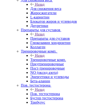
Для снижения веса
Назад
Для снижения веса
Жиросжигатели
L-карнитин
Блокатор жиров и углеводов
Диуретики
Препараты для суставов
Назад
Препараты для суставов
Глюкозамин хондроитин
Коллаген
Тренировочные комп.
Назад
Тренировочные комп.
Предтренировочные
Пост-тренировочные
NO (оксид азота)
Энергетики и углеводы
Бета-аланин
Пов. тестостерона
Назад
Пов. тестостерона
Бустер тестостерона
Трибулус