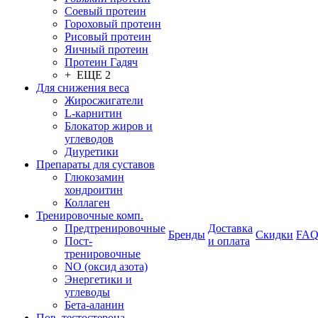
Соевый протеин
Гороховый протеин
Рисовый протеин
Яичный протеин
Протеин Гадяч
+ ЕЩЕ 2
Для снижения веса
Жиросжигатели
L-карнитин
Блокатор жиров и
углеводов
Диуретики
Препараты для суставов
Глюкозамин
хондроитин
Коллаген
Тренировочные комп.
Предтренировочные
Доставка
Бренды
Скидки
FA
Пост-
и оплата
тренировочные
NO (оксид азота)
Энергетики и
углеводы
Бета-аланин
Пов. тестостерона