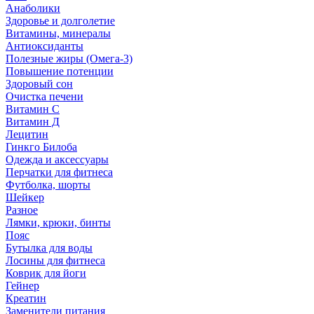
Анаболики
Здоровье и долголетие
Витамины, минералы
Антиоксиданты
Полезные жиры (Омега-3)
Повышение потенции
Здоровый сон
Очистка печени
Витамин С
Витамин Д
Лецитин
Гинкго Билоба
Одежда и аксессуары
Перчатки для фитнеса
Футболка, шорты
Шейкер
Разное
Лямки, крюки, бинты
Пояс
Бутылка для воды
Лосины для фитнеса
Коврик для йоги
Гейнер
Креатин
Заменители питания