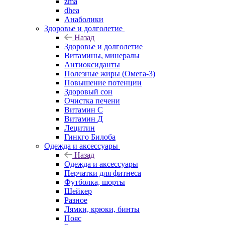
zma
dhea
Анаболики
Здоровье и долголетие
Назад
Здоровье и долголетие
Витамины, минералы
Антиоксиданты
Полезные жиры (Омега-3)
Повышение потенции
Здоровый сон
Очистка печени
Витамин С
Витамин Д
Лецитин
Гинкго Билоба
Одежда и аксессуары
Назад
Одежда и аксессуары
Перчатки для фитнеса
Футболка, шорты
Шейкер
Разное
Лямки, крюки, бинты
Пояс