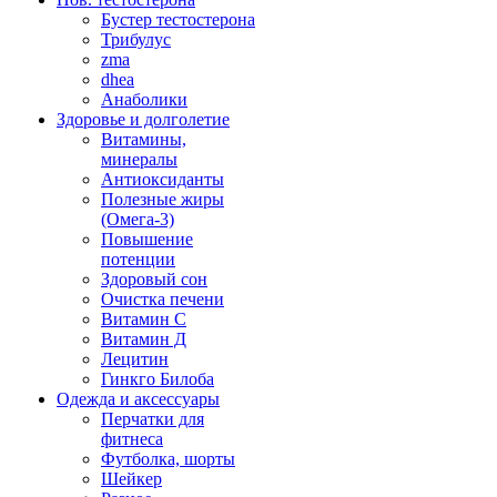
Бустер тестостерона
Трибулус
zma
dhea
Анаболики
Здоровье и долголетие
Витамины,
минералы
Антиоксиданты
Полезные жиры
(Омега-3)
Повышение
потенции
Здоровый сон
Очистка печени
Витамин С
Витамин Д
Лецитин
Гинкго Билоба
Одежда и аксессуары
Перчатки для
фитнеса
Футболка, шорты
Шейкер