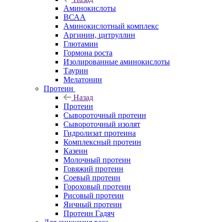
Аминокислоты
ВСАА
Аминокислотный комплекс
Аргинин, цитруллин
Глютамин
Гормона роста
Изолированные аминокислоты
Таурин
Мелатонин
Протеин
Назад
Протеин
Сывороточный протеин
Сывороточный изолят
Гидролизат протеина
Комплексный протеин
Казеин
Молочный протеин
Говяжий протеин
Соевый протеин
Гороховый протеин
Рисовый протеин
Яичный протеин
Протеин Гадяч