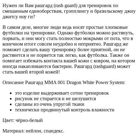
Нужен ли Вам рашгард (rash guard) для тренировок по
смешанным единоборствам, грэпплингу и бразильскому джиу
джитсу ноу ги?
В самом деле, многие люди ведь носят простые хлопковые
футболки на тренировке. Однако футболки можно растянуть,
порвать, и они могу стать полностью мокрыми от пота, что в
конечном итоге совсем неудобно и неприятно. Рашгард же
поможет сделать вашу тренировку более приятной, он не
растянется и не порвется так легко, как футболка. Также он
помогает избежать контакта вашей кожи с ковром, на котором
иногда накапливаются бактерии. Рашгард (rashguard) может
стать вашей второй кожей!
Описание Рашгард MMA 001 Dragon White Power System:
это изделие выдерживает сотни тренировок
рисунок не стирается и не шелушится
сделаны из очень упругой ткани
технически продвинутый контроль влажности
Цвет: чёрно-белый
Материал: нейлон, спандекс.