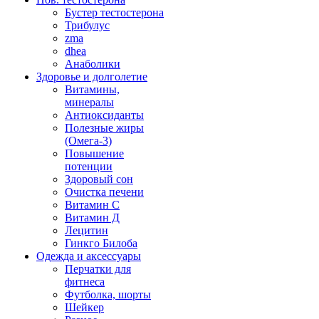
Бустер тестостерона
Трибулус
zma
dhea
Анаболики
Здоровье и долголетие
Витамины,
минералы
Антиоксиданты
Полезные жиры
(Омега-3)
Повышение
потенции
Здоровый сон
Очистка печени
Витамин С
Витамин Д
Лецитин
Гинкго Билоба
Одежда и аксессуары
Перчатки для
фитнеса
Футболка, шорты
Шейкер