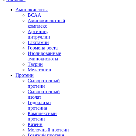
Аминокислоты
ВСАА
Аминокислотный
комплекс
Аргинин,
цитруллин
Глютамин
Гормона роста
Изолированные
аминокислоты
Таурин
Мелатонин
Протеин
Сывороточный
протеин
Сывороточный
изолят
Гидролизат
протеина
Комплексный
протеин
Казеин
Молочный протеин
Говяжий протеин