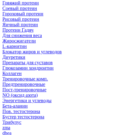
Говяжий протеин
Соевый протеин
Гороховый протеин
Рисовый протеин
Яичный протеин
Протеин Гадяч
Для снижения веса
Жиросжигатели
L-карнитин
Блокатор жиров и углеводов
Диуретики
Препараты для суставов
Глюкозамин хондроитин
Коллаген
Тренировочные комп.
Предтренировочные
Пост-тренировочные
NO (оксид азота)
Энергетики и углеводы
Бета-аланин
Пов. тестостерона
Бустер тестостерона
Трибулус
zma
dhea