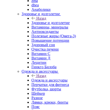
zma
dhea
Анаболики
Здоровье и долголетие
Назад
Здоровье и долголетие
Витамины, минералы
Антиоксиданты
Полезные жиры (Омега-3)
Повышение потенции
Здоровый сон
Очистка печени
Витамин С
Витамин Д
Лецитин
Гинкго Билоба
Одежда и аксессуары
Назад
Одежда и аксессуары
Перчатки для фитнеса
Футболка, шорты
Шейкер
Разное
Лямки, крюки, бинты
Пояс