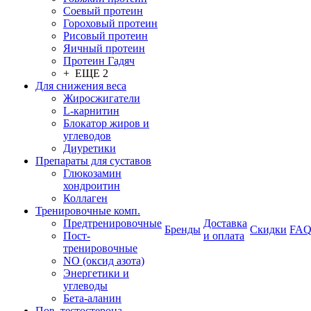
Соевый протеин
Гороховый протеин
Рисовый протеин
Яичный протеин
Протеин Гадяч
+ ЕЩЕ 2
Для снижения веса
Жиросжигатели
L-карнитин
Блокатор жиров и
углеводов
Диуретики
Препараты для суставов
Глюкозамин
хондроитин
Коллаген
Тренировочные комп.
Предтренировочные
Доставка
Бренды
Скидки
FA
Пост-
и оплата
тренировочные
NO (оксид азота)
Энергетики и
углеводы
Бета-аланин
Пов. тестостерона