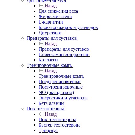
Для снижения веса
Назад
Для снижения веса
Жиросжигатели
L-карнитин
Блокатор жиров и углеводов
Диуретики
Препараты для суставов
Назад
Препараты для суставов
Глюкозамин хондроитин
Коллаген
Тренировочные комп.
Назад
Тренировочные комп.
Предтренировочные
Пост-тренировочные
NO (оксид азота)
Энергетики и углеводы
Бета-аланин
Пов. тестостерона
Назад
Пов. тестостерона
Бустер тестостерона
Трибулус