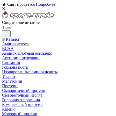
🔥 Сайт продается
Подробнее
Спортивное питание
Каталог
Аминокислоты
ВСАА
Аминокислотный комплекс
Аргинин, цитруллин
Глютамин
Гормона роста
Изолированные аминокислоты
Таурин
Мелатонин
Протеин
Сывороточный протеин
Сывороточный изолят
Гидролизат протеина
Комплексный протеин
Казеин
Молочный протеин