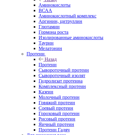
Аминокислоты
ВСАА
Аминокислотный комплекс
Аргинин, цитруллин
Глютамин
Гормона роста
Изолированные аминокислоты
Таурин
Мелатонин
Протеин
Назад
Протеин
Сывороточный протеин
Сывороточный изолят
Гидролизат протеина
Комплексный протеин
Казеин
Молочный протеин
Говяжий протеин
Соевый протеин
Гороховый протеин
Рисовый протеин
Яичный протеин
Протеин Гадяч