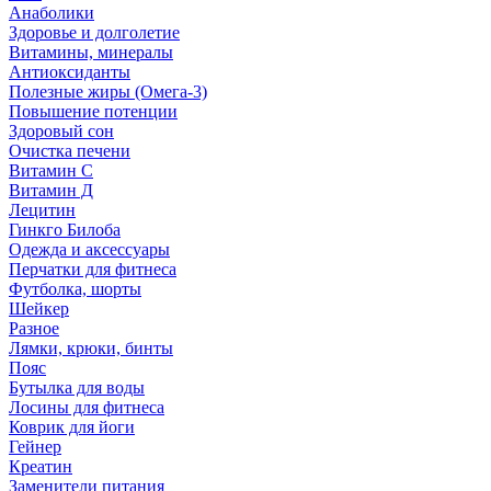
Анаболики
Здоровье и долголетие
Витамины, минералы
Антиоксиданты
Полезные жиры (Омега-3)
Повышение потенции
Здоровый сон
Очистка печени
Витамин С
Витамин Д
Лецитин
Гинкго Билоба
Одежда и аксессуары
Перчатки для фитнеса
Футболка, шорты
Шейкер
Разное
Лямки, крюки, бинты
Пояс
Бутылка для воды
Лосины для фитнеса
Коврик для йоги
Гейнер
Креатин
Заменители питания