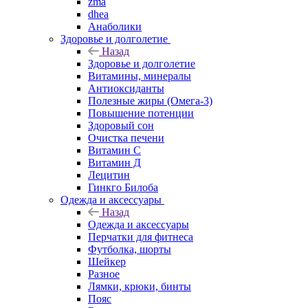
zma
dhea
Анаболики
Здоровье и долголетие
Назад
Здоровье и долголетие
Витамины, минералы
Антиоксиданты
Полезные жиры (Омега-3)
Повышение потенции
Здоровый сон
Очистка печени
Витамин С
Витамин Д
Лецитин
Гинкго Билоба
Одежда и аксессуары
Назад
Одежда и аксессуары
Перчатки для фитнеса
Футболка, шорты
Шейкер
Разное
Лямки, крюки, бинты
Пояс