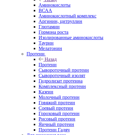
Аминокислоты
ВСАА
Аминокислотный комплекс
Аргинин, цитруллин
Глютамин
Гормона роста
Изолированные аминокислоты
Таурин
Мелатонин
Протеин
Назад
Протеин
Сывороточный протеин
Сывороточный изолят
Гидролизат протеина
Комплексный протеин
Казеин
Молочный протеин
Говяжий протеин
Соевый протеин
Гороховый протеин
Рисовый протеин
Яичный протеин
Протеин Гадяч