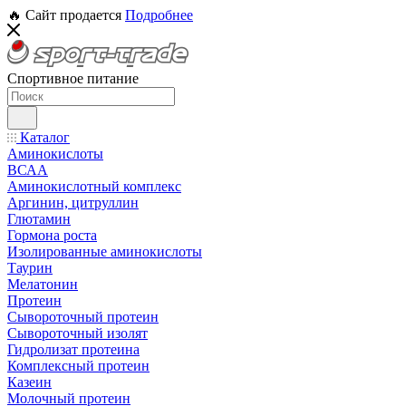
🔥 Сайт продается
Подробнее
Спортивное питание
Каталог
Аминокислоты
ВСАА
Аминокислотный комплекс
Аргинин, цитруллин
Глютамин
Гормона роста
Изолированные аминокислоты
Таурин
Мелатонин
Протеин
Сывороточный протеин
Сывороточный изолят
Гидролизат протеина
Комплексный протеин
Казеин
Молочный протеин