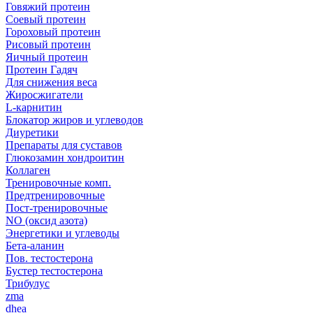
Говяжий протеин
Соевый протеин
Гороховый протеин
Рисовый протеин
Яичный протеин
Протеин Гадяч
Для снижения веса
Жиросжигатели
L-карнитин
Блокатор жиров и углеводов
Диуретики
Препараты для суставов
Глюкозамин хондроитин
Коллаген
Тренировочные комп.
Предтренировочные
Пост-тренировочные
NO (оксид азота)
Энергетики и углеводы
Бета-аланин
Пов. тестостерона
Бустер тестостерона
Трибулус
zma
dhea