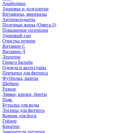
Анаболики
Здоровье и долголетие
Витамины, минералы
Антиоксиданты
Полезные жиры (Омега-3)
Повышение потенции
Здоровый сон
Очистка печени
Витамин С
Витамин Д
Лецитин
Гинкго Билоба
Одежда и аксессуары
Перчатки для фитнеса
Футболка, шорты
Шейкер
Разное
Лямки, крюки, бинты
Пояс
Бутылка для воды
Лосины для фитнеса
Коврик для йоги
Гейнер
Креатин
Заменители питания