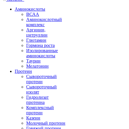
Аминокислоты
ВСАА
Аминокислотный
комплекс
Аргинин,
цитруллин
Глютамин
Гормона роста
Изолированные
аминокислоты
Таурин
Мелатонин
Протеин
Сывороточный
протеин
Сывороточный
изолят
Гидролизат
протеина
Комплексный
протеин
Казеин
Молочный протеин
Говяжий протеин