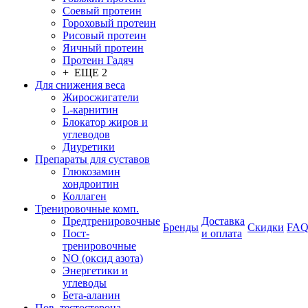
Соевый протеин
Гороховый протеин
Рисовый протеин
Яичный протеин
Протеин Гадяч
+ ЕЩЕ 2
Для снижения веса
Жиросжигатели
L-карнитин
Блокатор жиров и
углеводов
Диуретики
Препараты для суставов
Глюкозамин
хондроитин
Коллаген
Тренировочные комп.
Предтренировочные
Доставка
Бренды
Скидки
FA
Пост-
и оплата
тренировочные
NO (оксид азота)
Энергетики и
углеводы
Бета-аланин
Пов. тестостерона