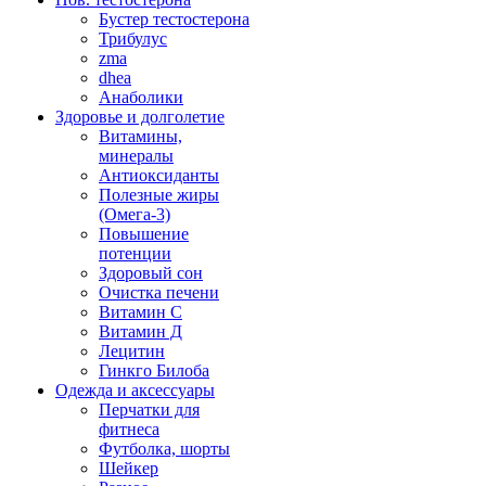
Бустер тестостерона
Трибулус
zma
dhea
Анаболики
Здоровье и долголетие
Витамины,
минералы
Антиоксиданты
Полезные жиры
(Омега-3)
Повышение
потенции
Здоровый сон
Очистка печени
Витамин С
Витамин Д
Лецитин
Гинкго Билоба
Одежда и аксессуары
Перчатки для
фитнеса
Футболка, шорты
Шейкер