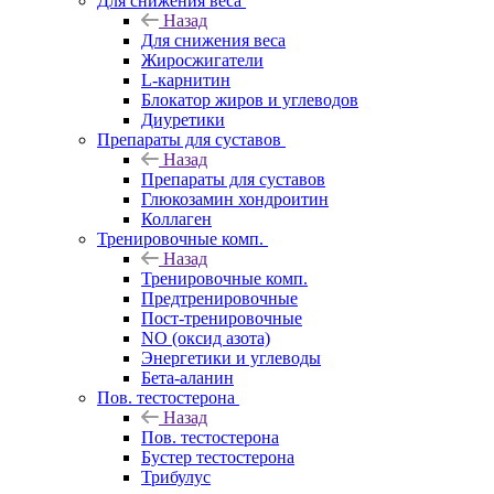
Для снижения веса
Назад
Для снижения веса
Жиросжигатели
L-карнитин
Блокатор жиров и углеводов
Диуретики
Препараты для суставов
Назад
Препараты для суставов
Глюкозамин хондроитин
Коллаген
Тренировочные комп.
Назад
Тренировочные комп.
Предтренировочные
Пост-тренировочные
NO (оксид азота)
Энергетики и углеводы
Бета-аланин
Пов. тестостерона
Назад
Пов. тестостерона
Бустер тестостерона
Трибулус