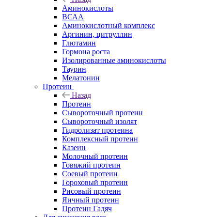
Аминокислоты
ВСАА
Аминокислотный комплекс
Аргинин, цитруллин
Глютамин
Гормона роста
Изолированные аминокислоты
Таурин
Мелатонин
Протеин
Назад
Протеин
Сывороточный протеин
Сывороточный изолят
Гидролизат протеина
Комплексный протеин
Казеин
Молочный протеин
Говяжий протеин
Соевый протеин
Гороховый протеин
Рисовый протеин
Яичный протеин
Протеин Гадяч