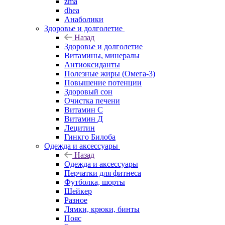
zma
dhea
Анаболики
Здоровье и долголетие
Назад
Здоровье и долголетие
Витамины, минералы
Антиоксиданты
Полезные жиры (Омега-3)
Повышение потенции
Здоровый сон
Очистка печени
Витамин С
Витамин Д
Лецитин
Гинкго Билоба
Одежда и аксессуары
Назад
Одежда и аксессуары
Перчатки для фитнеса
Футболка, шорты
Шейкер
Разное
Лямки, крюки, бинты
Пояс