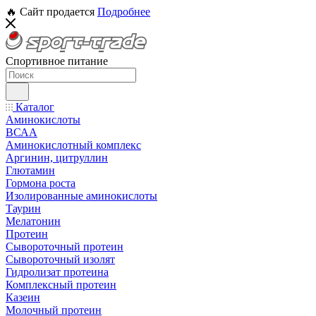
🔥 Сайт продается
Подробнее
Спортивное питание
Каталог
Аминокислоты
ВСАА
Аминокислотный комплекс
Аргинин, цитруллин
Глютамин
Гормона роста
Изолированные аминокислоты
Таурин
Мелатонин
Протеин
Сывороточный протеин
Сывороточный изолят
Гидролизат протеина
Комплексный протеин
Казеин
Молочный протеин