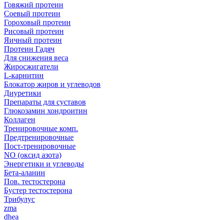
Говяжий протеин
Соевый протеин
Гороховый протеин
Рисовый протеин
Яичный протеин
Протеин Гадяч
Для снижения веса
Жиросжигатели
L-карнитин
Блокатор жиров и углеводов
Диуретики
Препараты для суставов
Глюкозамин хондроитин
Коллаген
Тренировочные комп.
Предтренировочные
Пост-тренировочные
NO (оксид азота)
Энергетики и углеводы
Бета-аланин
Пов. тестостерона
Бустер тестостерона
Трибулус
zma
dhea