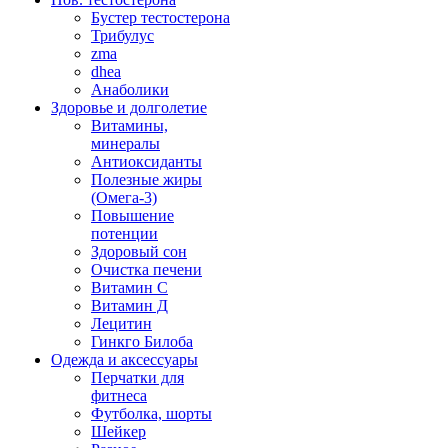
Бустер тестостерона
Трибулус
zma
dhea
Анаболики
Здоровье и долголетие
Витамины,
минералы
Антиоксиданты
Полезные жиры
(Омега-3)
Повышение
потенции
Здоровый сон
Очистка печени
Витамин С
Витамин Д
Лецитин
Гинкго Билоба
Одежда и аксессуары
Перчатки для
фитнеса
Футболка, шорты
Шейкер