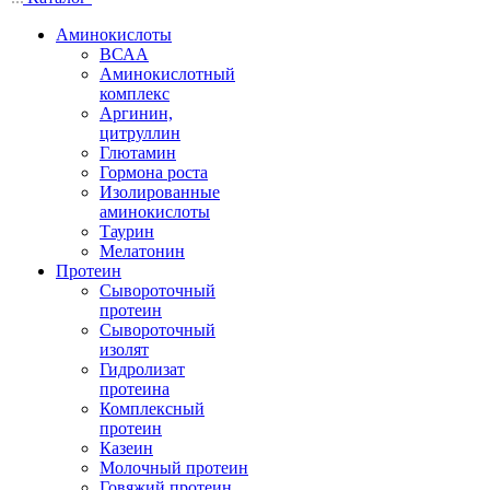
Аминокислоты
ВСАА
Аминокислотный
комплекс
Аргинин,
цитруллин
Глютамин
Гормона роста
Изолированные
аминокислоты
Таурин
Мелатонин
Протеин
Сывороточный
протеин
Сывороточный
изолят
Гидролизат
протеина
Комплексный
протеин
Казеин
Молочный протеин
Говяжий протеин