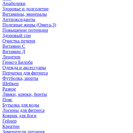
Анаболики
Здоровье и долголетие
Витамины, минералы
Антиоксиданты
Полезные жиры (Омега-3)
Повышение потенции
Здоровый сон
Очистка печени
Витамин С
Витамин Д
Лецитин
Гинкго Билоба
Одежда и аксессуары
Перчатки для фитнеса
Футболка, шорты
Шейкер
Разное
Лямки, крюки, бинты
Пояс
Бутылка для воды
Лосины для фитнеса
Коврик для йоги
Гейнер
Креатин
Заменители питания