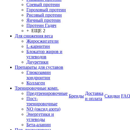
Соевый протеин
Гороховый протеин
Рисовый протеин
Яичный протеин
Протеин Гадяч
+ ЕЩЕ 2
Для снижения веса
Жиросжигатели
L-карнитин
Блокатор жиров и
углеводов
Диуретики
Препараты для суставов
Глюкозамин
хондроитин
Коллаген
Тренировочные комп.
Предтренировочные
Доставка
Бренды
Скидки
FA
Пост-
и оплата
тренировочные
NO (оксид азота)
Энергетики и
углеводы
Бета-аланин
Пов. тестостерона