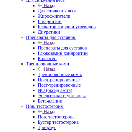
Для снижения веса
Назад
Для снижения веса
Жиросжигатели
L-карнитин
Блокатор жиров и углеводов
Диуретики
Препараты для суставов
Назад
Препараты для суставов
Глюкозамин хондроитин
Коллаген
Тренировочные комп.
Назад
Тренировочные комп.
Предтренировочные
Пост-тренировочные
NO (оксид азота)
Энергетики и углеводы
Бета-аланин
Пов. тестостерона
Назад
Пов. тестостерона
Бустер тестостерона
Трибулус