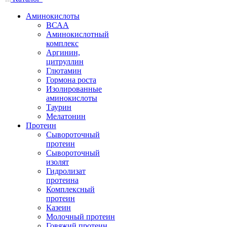
Аминокислоты
ВСАА
Аминокислотный
комплекс
Аргинин,
цитруллин
Глютамин
Гормона роста
Изолированные
аминокислоты
Таурин
Мелатонин
Протеин
Сывороточный
протеин
Сывороточный
изолят
Гидролизат
протеина
Комплексный
протеин
Казеин
Молочный протеин
Говяжий протеин