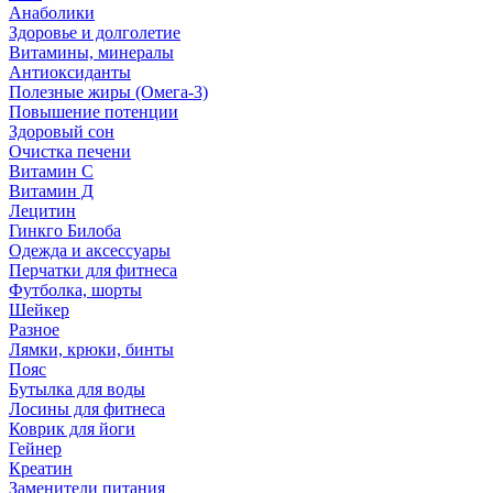
Анаболики
Здоровье и долголетие
Витамины, минералы
Антиоксиданты
Полезные жиры (Омега-3)
Повышение потенции
Здоровый сон
Очистка печени
Витамин С
Витамин Д
Лецитин
Гинкго Билоба
Одежда и аксессуары
Перчатки для фитнеса
Футболка, шорты
Шейкер
Разное
Лямки, крюки, бинты
Пояс
Бутылка для воды
Лосины для фитнеса
Коврик для йоги
Гейнер
Креатин
Заменители питания