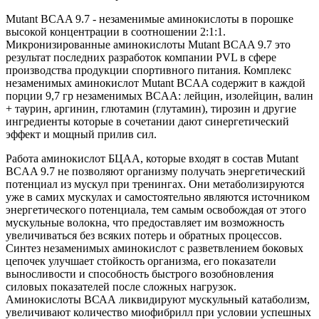
Mutant BCAA 9.7 - незаменимые аминокислоты в порошке
высокой концентрации в соотношении 2:1:1.
Микронизированные аминокислоты Mutant BCAA 9.7 это
результат последних разработок компании PVL в сфере
производства продукции спортивного питания. Комплекс
незаменимых аминокислот Mutant BCAA содержит в каждой
порции 9,7 гр незаменимых BCAA: лейцин, изолейцин, валин
+ таурин, аргинин, глютамин (глутамин), тирозин и другие
ингредиенты которые в сочетании дают синергетический
эффект и мощный прилив сил.
Работа аминокислот БЦАА, которые входят в состав Mutant
BCAA 9.7 не позволяют организму получать энергетический
потенциал из мускул при тренингах. Они метаболизируются
уже в самих мускулах и самостоятельно являются источником
энергетического потенциала, тем самым освобождая от этого
мускульные волокна, что предоставляет им возможность
увеличиваться без всяких потерь и обратных процессов.
Синтез незаменимых аминокислот с разветвлением боковых
цепочек улучшает стойкость организма, его показатели
выносливости и способность быстрого возобновления
силовых показателей после сложных нагрузок.
Аминокислоты ВСАА ликвидируют мускульный катаболизм,
увеличивают количество миофибрилл при условии успешных