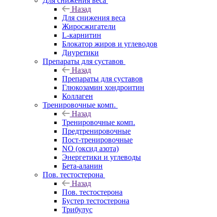
Для снижения веса
Назад
Для снижения веса
Жиросжигатели
L-карнитин
Блокатор жиров и углеводов
Диуретики
Препараты для суставов
Назад
Препараты для суставов
Глюкозамин хондроитин
Коллаген
Тренировочные комп.
Назад
Тренировочные комп.
Предтренировочные
Пост-тренировочные
NO (оксид азота)
Энергетики и углеводы
Бета-аланин
Пов. тестостерона
Назад
Пов. тестостерона
Бустер тестостерона
Трибулус