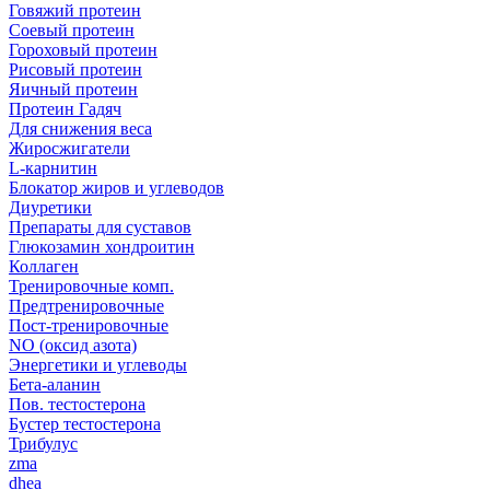
Говяжий протеин
Соевый протеин
Гороховый протеин
Рисовый протеин
Яичный протеин
Протеин Гадяч
Для снижения веса
Жиросжигатели
L-карнитин
Блокатор жиров и углеводов
Диуретики
Препараты для суставов
Глюкозамин хондроитин
Коллаген
Тренировочные комп.
Предтренировочные
Пост-тренировочные
NO (оксид азота)
Энергетики и углеводы
Бета-аланин
Пов. тестостерона
Бустер тестостерона
Трибулус
zma
dhea