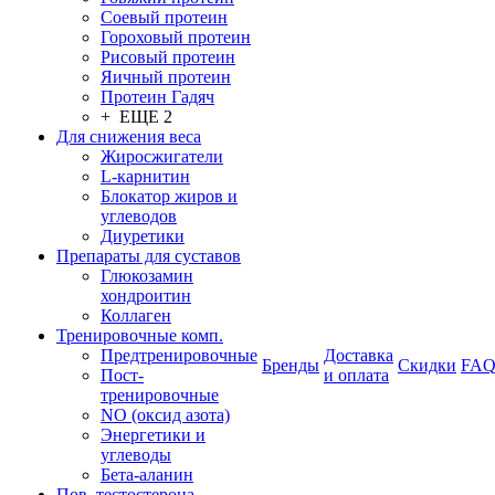
Соевый протеин
Гороховый протеин
Рисовый протеин
Яичный протеин
Протеин Гадяч
+ ЕЩЕ 2
Для снижения веса
Жиросжигатели
L-карнитин
Блокатор жиров и
углеводов
Диуретики
Препараты для суставов
Глюкозамин
хондроитин
Коллаген
Тренировочные комп.
Предтренировочные
Доставка
Бренды
Скидки
FA
Пост-
и оплата
тренировочные
NO (оксид азота)
Энергетики и
углеводы
Бета-аланин
Пов. тестостерона