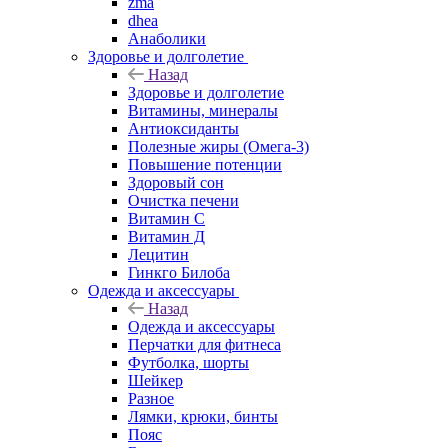
zma
dhea
Анаболики
Здоровье и долголетие
Назад
Здоровье и долголетие
Витамины, минералы
Антиоксиданты
Полезные жиры (Омега-3)
Повышение потенции
Здоровый сон
Очистка печени
Витамин С
Витамин Д
Лецитин
Гинкго Билоба
Одежда и аксессуары
Назад
Одежда и аксессуары
Перчатки для фитнеса
Футболка, шорты
Шейкер
Разное
Лямки, крюки, бинты
Пояс