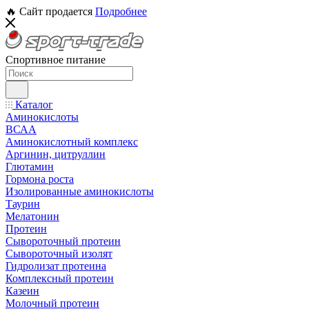
🔥 Сайт продается
Подробнее
Спортивное питание
Каталог
Аминокислоты
ВСАА
Аминокислотный комплекс
Аргинин, цитруллин
Глютамин
Гормона роста
Изолированные аминокислоты
Таурин
Мелатонин
Протеин
Сывороточный протеин
Сывороточный изолят
Гидролизат протеина
Комплексный протеин
Казеин
Молочный протеин