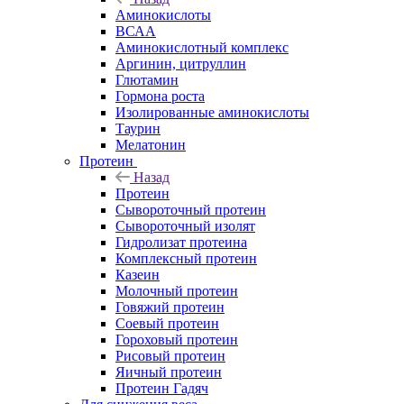
Аминокислоты
ВСАА
Аминокислотный комплекс
Аргинин, цитруллин
Глютамин
Гормона роста
Изолированные аминокислоты
Таурин
Мелатонин
Протеин
Назад
Протеин
Сывороточный протеин
Сывороточный изолят
Гидролизат протеина
Комплексный протеин
Казеин
Молочный протеин
Говяжий протеин
Соевый протеин
Гороховый протеин
Рисовый протеин
Яичный протеин
Протеин Гадяч