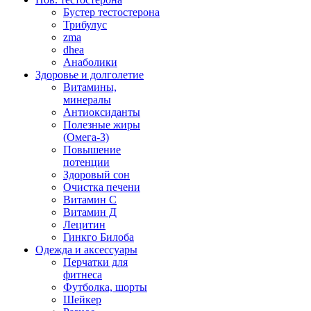
Бустер тестостерона
Трибулус
zma
dhea
Анаболики
Здоровье и долголетие
Витамины,
минералы
Антиоксиданты
Полезные жиры
(Омега-3)
Повышение
потенции
Здоровый сон
Очистка печени
Витамин С
Витамин Д
Лецитин
Гинкго Билоба
Одежда и аксессуары
Перчатки для
фитнеса
Футболка, шорты
Шейкер