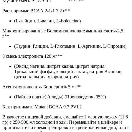
Мутант смесь BCAA 9.7 9.7 г**
Растворимые ВСАА 2-1-1 7.2 г**
(L-лейцин, L-валин, L-lsoleucine)
Микронизированные Волюмизирующие аминокислоты-2,5
г**
(Таурин, Глицин, L-Глютамин, L-Аргинин, L-Тирозин)
8 смесь электролита 120 мг**
(Оксид магния, цитрат калия, цитрат натрия,
Трикальций фосфат, кальций лактат, натрия Bicarbon,
цитрат кальция, хлорид натрия)
Агент-поглощения- Биоперин® 5 мг**
(Пайпер шдгит) (плоды) (Производство 95%)
Как принимать Mutant BCAA 9.7 PVL?
В качестве пищевой добавки, смешайте 1 мерную ложку (11,6
гр) с 250-500 мл холодной воды. Перемешайте в шейкере и
принимайте во время тренировки в тренировочные дни, или в