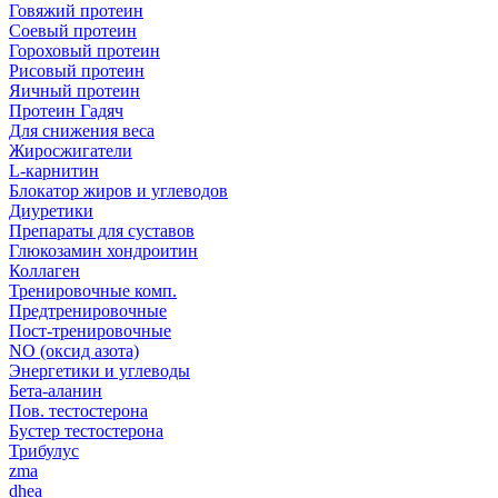
Говяжий протеин
Соевый протеин
Гороховый протеин
Рисовый протеин
Яичный протеин
Протеин Гадяч
Для снижения веса
Жиросжигатели
L-карнитин
Блокатор жиров и углеводов
Диуретики
Препараты для суставов
Глюкозамин хондроитин
Коллаген
Тренировочные комп.
Предтренировочные
Пост-тренировочные
NO (оксид азота)
Энергетики и углеводы
Бета-аланин
Пов. тестостерона
Бустер тестостерона
Трибулус
zma
dhea