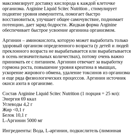
максимизирует доставку кислорода к каждой клеточке
организма. Arginine Liquid Scitec Nutrition , стимулирует
поднятие уровня иммунитета, помогает быстро
восстановиться, улучшает общее самочувствие, поднимает
потенцию, дает заряд бодрости. Жидкая форма Arginine
обеспечивает быстрое усвоение аргинина организмом.
Аргинин – аминокислота, которую может выработать только
здоровый организм определенного возраста (у детей и людей
преклонного возраста не вырабатывается или вырабатывается
в осень незначительных количествах), потому очень важно
принимать ее с питанием. Аргинин отвечает за выработку
гормона роста, повышение уровня креатина в мышцах,
ускорение жирового обмена, удаление токсинов из организма
и еще ряда физиологических процессов. Аргинин источник
окиси азота в организме.
Состав Arginine Liquid Scitec Nutrition (1 порция = 25 мл):
Энергия 69 ккал
Углеводы 4,2 г
Жир <0,1 г
Белок 10,1 г
L-Аргинин 5000 мг
Ингредиенты: Вода, L-аргинин, подкислитель (лимонная