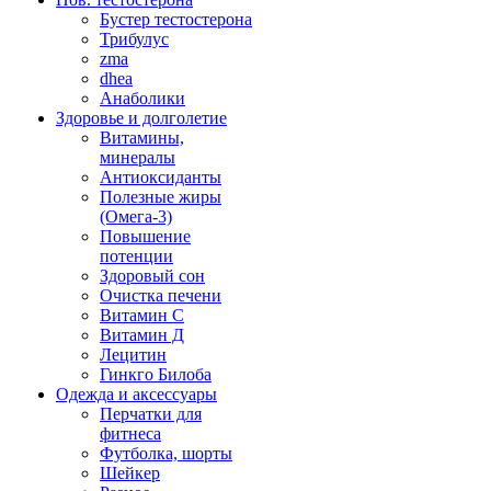
Бустер тестостерона
Трибулус
zma
dhea
Анаболики
Здоровье и долголетие
Витамины,
минералы
Антиоксиданты
Полезные жиры
(Омега-3)
Повышение
потенции
Здоровый сон
Очистка печени
Витамин С
Витамин Д
Лецитин
Гинкго Билоба
Одежда и аксессуары
Перчатки для
фитнеса
Футболка, шорты
Шейкер