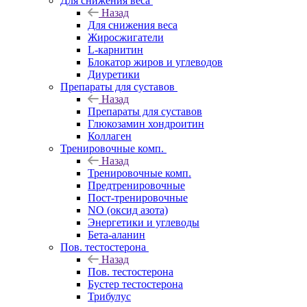
Для снижения веса
Назад
Для снижения веса
Жиросжигатели
L-карнитин
Блокатор жиров и углеводов
Диуретики
Препараты для суставов
Назад
Препараты для суставов
Глюкозамин хондроитин
Коллаген
Тренировочные комп.
Назад
Тренировочные комп.
Предтренировочные
Пост-тренировочные
NO (оксид азота)
Энергетики и углеводы
Бета-аланин
Пов. тестостерона
Назад
Пов. тестостерона
Бустер тестостерона
Трибулус