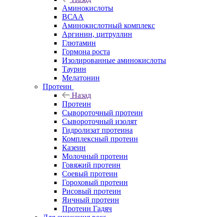
Аминокислоты
ВСАА
Аминокислотный комплекс
Аргинин, цитруллин
Глютамин
Гормона роста
Изолированные аминокислоты
Таурин
Мелатонин
Протеин
Назад
Протеин
Сывороточный протеин
Сывороточный изолят
Гидролизат протеина
Комплексный протеин
Казеин
Молочный протеин
Говяжий протеин
Соевый протеин
Гороховый протеин
Рисовый протеин
Яичный протеин
Протеин Гадяч