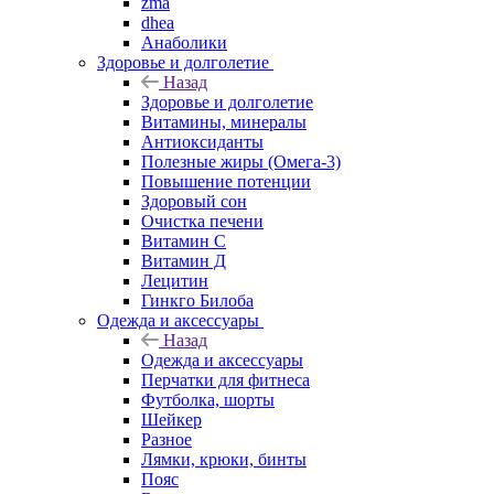
zma
dhea
Анаболики
Здоровье и долголетие
Назад
Здоровье и долголетие
Витамины, минералы
Антиоксиданты
Полезные жиры (Омега-3)
Повышение потенции
Здоровый сон
Очистка печени
Витамин С
Витамин Д
Лецитин
Гинкго Билоба
Одежда и аксессуары
Назад
Одежда и аксессуары
Перчатки для фитнеса
Футболка, шорты
Шейкер
Разное
Лямки, крюки, бинты
Пояс