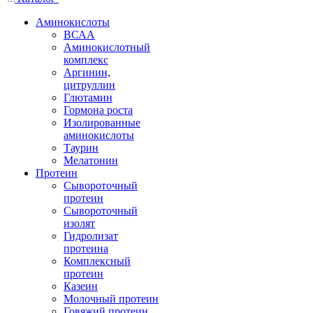
Аминокислоты
ВСАА
Аминокислотный
комплекс
Аргинин,
цитруллин
Глютамин
Гормона роста
Изолированные
аминокислоты
Таурин
Мелатонин
Протеин
Сывороточный
протеин
Сывороточный
изолят
Гидролизат
протеина
Комплексный
протеин
Казеин
Молочный протеин
Говяжий протеин