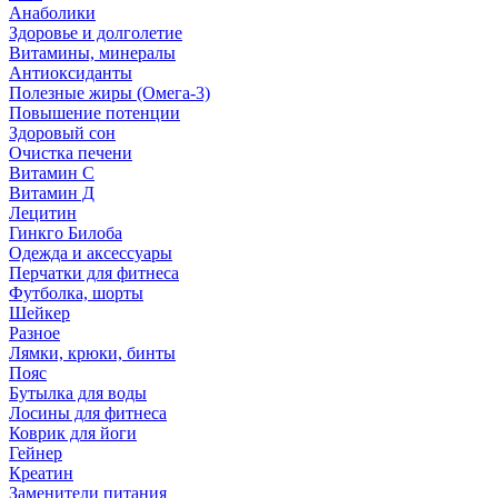
Анаболики
Здоровье и долголетие
Витамины, минералы
Антиоксиданты
Полезные жиры (Омега-3)
Повышение потенции
Здоровый сон
Очистка печени
Витамин С
Витамин Д
Лецитин
Гинкго Билоба
Одежда и аксессуары
Перчатки для фитнеса
Футболка, шорты
Шейкер
Разное
Лямки, крюки, бинты
Пояс
Бутылка для воды
Лосины для фитнеса
Коврик для йоги
Гейнер
Креатин
Заменители питания