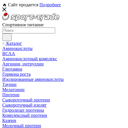
🔥 Сайт продается
Подробнее
Спортивное питание
Каталог
Аминокислоты
ВСАА
Аминокислотный комплекс
Аргинин, цитруллин
Глютамин
Гормона роста
Изолированные аминокислоты
Таурин
Мелатонин
Протеин
Сывороточный протеин
Сывороточный изолят
Гидролизат протеина
Комплексный протеин
Казеин
Молочный протеин