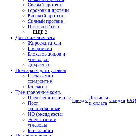
Соевый протеин
Гороховый протеин
Рисовый протеин
Яичный протеин
Протеин Гадяч
+ ЕЩЕ 2
Для снижения веса
Жиросжигатели
L-карнитин
Блокатор жиров и
углеводов
Диуретики
Препараты для суставов
Глюкозамин
хондроитин
Коллаген
Тренировочные комп.
Предтренировочные
Доставка
Бренды
Скидки
FA
Пост-
и оплата
тренировочные
NO (оксид азота)
Энергетики и
углеводы
Бета-аланин
Пов. тестостерона