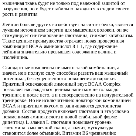
мышечная ткань будет не только под надежной защитой от
разрушения, но и будет стабильно находится в стадии своего
роста и развития.
Лейцин больше других воздействует на синтез белка, является
лучшим источником энергии для мышечных волокон, он же
стимулирует синтезирование глютамина, снижает катаболизм.
Такие ценные преимущества отражает новая проверенная
комбинация ВСАА-аминокислот 8-1-1, где содержание
лейцина значительно превышает содержание валина и
изолейцина.
Стандартные комплексы не имеют такой комбинации, а
значит, не в полную силу способны развить ваш мышечный
потенциал, без существенного повышения дозировки.
Приятный освежающий лимонный вкус BCAA Complex
позволяет наслаждаться ценным напитком не только до
тренинга и после него, а и непосредственно на изнурительной
тренировке. Но не исключительно новаторской комбинацией
ВСАА и приятным вкусом ограничиваются достоинства
добавки. Состав продукта включает глютамин и эта условно
незаменимая аминокислота в новой стабильной форме
дипептида L-аланил L-глютамин повышает уровень
глютамина в мышечной ткани, а значит, мускулатура
становится более объемной. Витамин В6 чрезвычайно