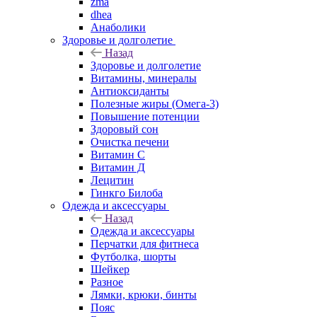
zma
dhea
Анаболики
Здоровье и долголетие
Назад
Здоровье и долголетие
Витамины, минералы
Антиоксиданты
Полезные жиры (Омега-3)
Повышение потенции
Здоровый сон
Очистка печени
Витамин С
Витамин Д
Лецитин
Гинкго Билоба
Одежда и аксессуары
Назад
Одежда и аксессуары
Перчатки для фитнеса
Футболка, шорты
Шейкер
Разное
Лямки, крюки, бинты
Пояс