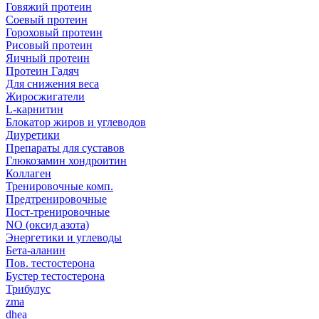
Говяжий протеин
Соевый протеин
Гороховый протеин
Рисовый протеин
Яичный протеин
Протеин Гадяч
Для снижения веса
Жиросжигатели
L-карнитин
Блокатор жиров и углеводов
Диуретики
Препараты для суставов
Глюкозамин хондроитин
Коллаген
Тренировочные комп.
Предтренировочные
Пост-тренировочные
NO (оксид азота)
Энергетики и углеводы
Бета-аланин
Пов. тестостерона
Бустер тестостерона
Трибулус
zma
dhea