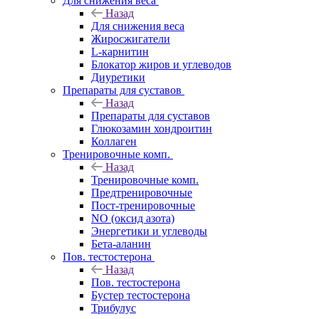
Для снижения веса
Назад
Для снижения веса
Жиросжигатели
L-карнитин
Блокатор жиров и углеводов
Диуретики
Препараты для суставов
Назад
Препараты для суставов
Глюкозамин хондроитин
Коллаген
Тренировочные комп.
Назад
Тренировочные комп.
Предтренировочные
Пост-тренировочные
NO (оксид азота)
Энергетики и углеводы
Бета-аланин
Пов. тестостерона
Назад
Пов. тестостерона
Бустер тестостерона
Трибулус