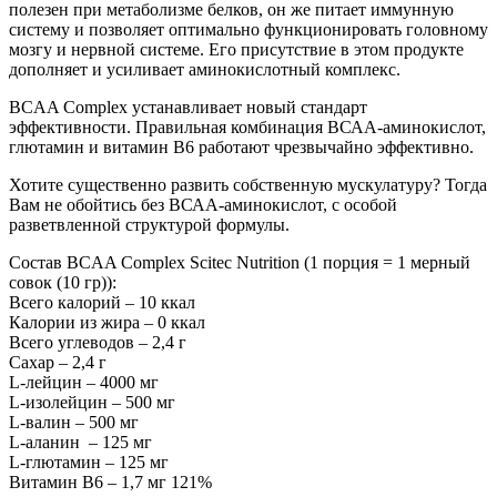
полезен при метаболизме белков, он же питает иммунную
систему и позволяет оптимально функционировать головному
мозгу и нервной системе. Его присутствие в этом продукте
дополняет и усиливает аминокислотный комплекс.
BCAA Complex устанавливает новый стандарт
эффективности. Правильная комбинация ВСАА-аминокислот,
глютамин и витамин В6 работают чрезвычайно эффективно.
Хотите существенно развить собственную мускулатуру? Тогда
Вам не обойтись без ВСАА-аминокислот, с особой
разветвленной структурой формулы.
Состав BCAA Complex Scitec Nutrition (1 порция = 1 мерный
совок (10 гр)):
Всего калорий – 10 ккал
Калории из жира – 0 ккал
Всего углеводов – 2,4 г
Сахар – 2,4 г
L-лейцин – 4000 мг
L-изолейцин – 500 мг
L-валин – 500 мг
L-аланин – 125 мг
L-глютамин – 125 мг
Витамин B6 – 1,7 мг 121%