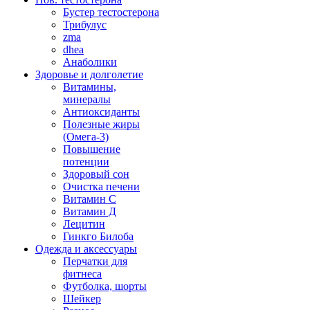
Бустер тестостерона
Трибулус
zma
dhea
Анаболики
Здоровье и долголетие
Витамины,
минералы
Антиоксиданты
Полезные жиры
(Омега-3)
Повышение
потенции
Здоровый сон
Очистка печени
Витамин С
Витамин Д
Лецитин
Гинкго Билоба
Одежда и аксессуары
Перчатки для
фитнеса
Футболка, шорты
Шейкер