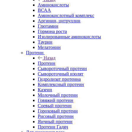
Аминокислоты
ВСАА
Аминокислотный комплекс
Аргинин, цитруллин
Глютамин
Гормона роста
Изолированные аминокислоты
Таурин
Мелатонин
Протеин
Назад
Протеин
Сывороточный протеин
Сывороточный изолят
Гидролизат протеина
Комплексный протеин
Казеин
Молочный протеин
Говяжий протеин
Соевый протеин
Гороховый протеин
Рисовый протеин
Яичный протеин
Протеин Гадяч