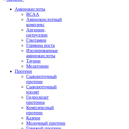
Аминокислоты
ВСАА
Аминокислотный
комплекс
Аргинин,
цитруллин
Глютамин
Гормона роста
Изолированные
аминокислоты
Таурин
Мелатонин
Протеин
Сывороточный
протеин
Сывороточный
изолят
Гидролизат
протеина
Комплексный
протеин
Казеин
Молочный протеин
Говяжий протеин