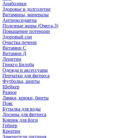
Анаболики
Здоровье и долголетие
Витамины, минералы
Антиоксиданты
Полезные жиры (Омега-3)
Повышение потенции
Здоровый сон
Очистка печени
Витамин С
Витамин Д
Лецитин
Гинкго Билоба
Одежда и аксессуары
Перчатки для фитнеса
Футболка, шорты
Шейкер
Разное
Лямки, крюки, бинты
Пояс
Бутылка для воды
Лосины для фитнеса
Коврик для йоги
Гейнер
Креатин
Заменители питания