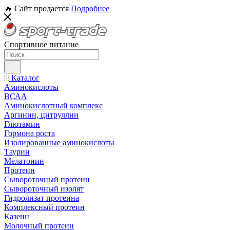
🔥 Сайт продается
Подробнее
Спортивное питание
Каталог
Аминокислоты
ВСАА
Аминокислотный комплекс
Аргинин, цитруллин
Глютамин
Гормона роста
Изолированные аминокислоты
Таурин
Мелатонин
Протеин
Сывороточный протеин
Сывороточный изолят
Гидролизат протеина
Комплексный протеин
Казеин
Молочный протеин