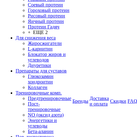
Соевый протеин
Гороховый протеин
Рисовый протеин
Яичный протеин
Протеин Гадяч
+ ЕЩЕ 2
Для снижения веса
Жиросжигатели
L-карнитин
Блокатор жиров и
углеводов
Диуретики
Препараты для суставов
Глюкозамин
хондроитин
Коллаген
Тренировочные комп.
Предтренировочные
Доставка
Бренды
Скидки
FA
Пост-
и оплата
тренировочные
NO (оксид азота)
Энергетики и
углеводы
Бета-аланин
Пов. тестостерона