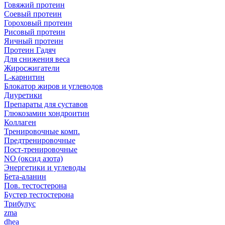
Говяжий протеин
Соевый протеин
Гороховый протеин
Рисовый протеин
Яичный протеин
Протеин Гадяч
Для снижения веса
Жиросжигатели
L-карнитин
Блокатор жиров и углеводов
Диуретики
Препараты для суставов
Глюкозамин хондроитин
Коллаген
Тренировочные комп.
Предтренировочные
Пост-тренировочные
NO (оксид азота)
Энергетики и углеводы
Бета-аланин
Пов. тестостерона
Бустер тестостерона
Трибулус
zma
dhea