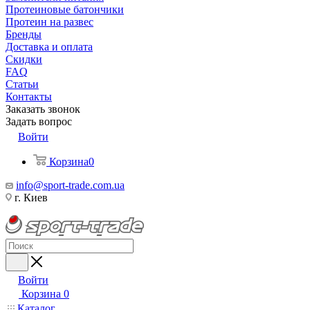
Протеиновые батончики
Протеин на развес
Бренды
Доставка и оплата
Скидки
FAQ
Статьи
Контакты
Заказать звонок
Задать вопрос
Войти
Корзина
0
info@sport-trade.com.ua
г. Киев
Войти
Корзина
0
Каталог