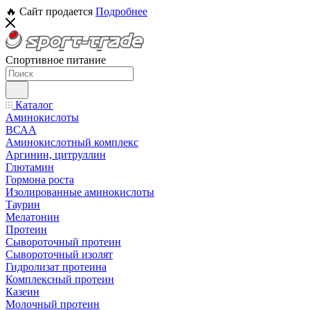
🔥 Сайт продается
Подробнее
Спортивное питание
Каталог
Аминокислоты
ВСАА
Аминокислотный комплекс
Аргинин, цитруллин
Глютамин
Гормона роста
Изолированные аминокислоты
Таурин
Мелатонин
Протеин
Сывороточный протеин
Сывороточный изолят
Гидролизат протеина
Комплексный протеин
Казеин
Молочный протеин