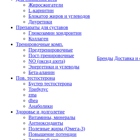
Жиросжигатели
L-карнитин
Блокатор жиров и углеводов
Диуретики
Препараты для суставов
Глюкозамин хондроитин
Коллаген
Тренировочные комп.
Предтренировочные
Пост-тренировочные
Бренды
Доставка и 
NO (оксид азота)
Энергетики и углеводы
Бета-аланин
Пов. тестостерона
Бустер тестостерона
Трибулус
zma
dhea
Анаболики
Здоровье и долголетие
Витамины, минералы
Антиоксиданты
Полезные жиры (Омега-3)
Повышение потенции
Здоровый сон