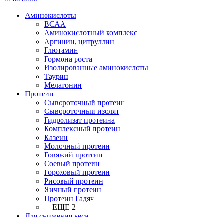
Аминокислоты
ВСАА
Аминокислотный комплекс
Аргинин, цитруллин
Глютамин
Гормона роста
Изолированные аминокислоты
Таурин
Мелатонин
Протеин
Сывороточный протеин
Сывороточный изолят
Гидролизат протеина
Комплексный протеин
Казеин
Молочный протеин
Говяжий протеин
Соевый протеин
Гороховый протеин
Рисовый протеин
Яичный протеин
Протеин Гадяч
+ ЕЩЕ 2
Для снижения веса