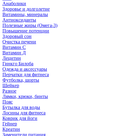
Анаболики
Здоровье и долголетие
Витамины, минералы
Антиоксиданты
Полезные жиры (Омега-3)
Повышение потенции
Здоровый сон
Очистка печени
Витамин С
Витамин Д
Лецитин
Гинкго Билоба
Одежда и аксессуары
Перчатки для фитнеса
Футболка, шорты
Шейкер
Разное
Лямки, крюки, бинты
Пояс
Бутылка для воды
Лосины для фитнеса
Коврик для йоги
Гейнер
Креатин
Заменители питания