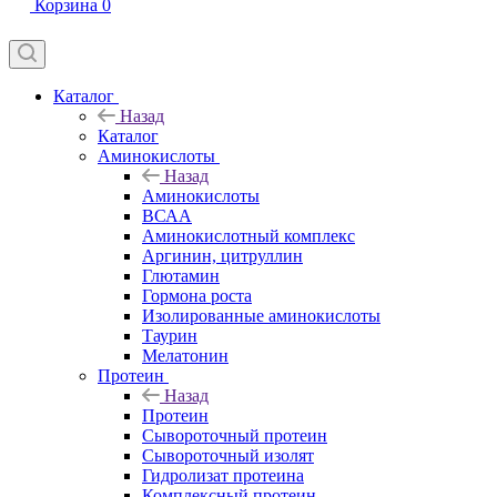
Корзина
0
Каталог
Назад
Каталог
Аминокислоты
Назад
Аминокислоты
ВСАА
Аминокислотный комплекс
Аргинин, цитруллин
Глютамин
Гормона роста
Изолированные аминокислоты
Таурин
Мелатонин
Протеин
Назад
Протеин
Сывороточный протеин
Сывороточный изолят
Гидролизат протеина
Комплексный протеин